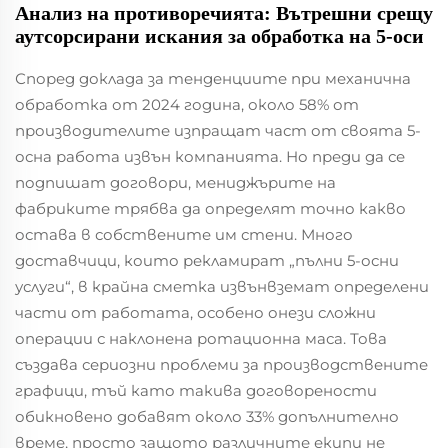
Анализ на противоречията: Вътрешни срещу
аутсорсирани искания за обработка на 5-оси
Според доклада за тенденциите при механична
обработка от 2024 година, около 58% от
производителите изпращат част от своята 5-
осна работа извън компанията. Но преди да се
подпишат договори, мениджърите на
фабриките трябва да определят точно какво
остава в собствените им стени. Много
доставчици, които рекламират „пълни 5-осни
услуги“, в крайна сметка извънвземат определени
части от работата, особено онези сложни
операции с наклонена ротационна маса. Това
създава сериозни проблеми за производствените
графици, тъй като такива договорености
обикновено добавят около 33% допълнително
време, просто защото различните екипи не