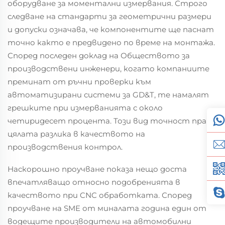
оборудване за моментални измервания. Строго
следване на стандарти за геометрични размери
и допуски означава, че компонентите ще паснат
точно както е предвидено по време на монтажа.
Според последен доклад на Обществото за
производствени инженери, когато компаниите
преминат от ръчни проверки към
автоматизирани системи за GD&T, те намалят
грешките при измерванията с около
четиридесет процента. Този вид точност прави
цялата разлика в качеството на
производствения контрол.
Наскорошно проучване показа нещо доста
впечатляващо относно подобренията в
качеството при CNC обработката. Според
проучване на SME от миналата година един от
водещите производители на автомобилни