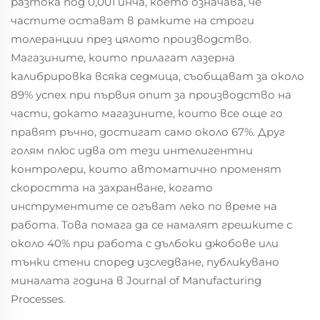
разтока под 0,001 инча, което означава, че
частите остават в рамките на строги
толеранции през цялото производство.
Магазините, които прилагат лазерна
калибрировка всяка седмица, съобщават за около
89% успех при първия опит за производство на
части, докато магазините, които все още го
правят ръчно, достигат само около 67%. Друг
голям плюс идва от тези интелигентни
контролери, които автоматично променят
скоростта на захранване, когато
инструментите се огъват леко по време на
работа. Това помага да се намалят грешките с
около 40% при работа с дълбоки джобове или
тънки стени според изследване, публикувано
миналата година в Journal of Manufacturing
Processes.