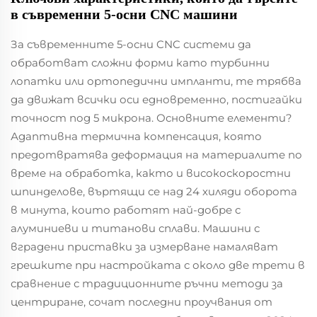
в съвременни 5-осни CNC машини
За съвременните 5-осни CNC системи да
обработват сложни форми като турбинни
лопатки или ортопедични импланти, те трябва
да движат всички оси едновременно, постигайки
точност под 5 микрона. Основните елементи?
Адаптивна термична компенсация, която
предотвратява деформация на материалите по
време на обработка, както и високоскоростни
шпинделове, въртящи се над 24 хиляди оборота
в минута, които работят най-добре с
алуминиеви и титанови сплави. Машини с
вградени приставки за измерване намаляват
грешките при настройката с около две трети в
сравнение с традиционните ръчни методи за
центриране, сочат последни проучвания от