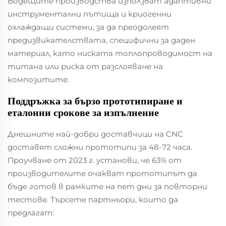
Водещите производства използват адаптивни
инструментални пътища и криогенни
охлаждащи системи, за да преодолеят
предизвикателствата, специфични за даден
материал, като ниската топлопроводимост на
титана или риска от разслояване на
композитите.
Поддръжка за бързо прототипиране и
еталонни срокове за изпълнение
Днешните най-добри доставчици на CNC
доставят сложни прототипи за 48-72 часа.
Проучване от 2023 г. установи, че 63% от
производителите очакват прототипът да
бъде готов в рамките на пет дни за повторни
тестове. Търсете партньори, които да
предлагат: