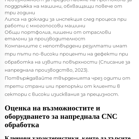
поддръжка на машини, обхващащи повече от
три години
Липса на доклади за инспекция след процеса при
работи с многопосови машини
Общи портфолиа, лишени от отраслови
еталони за производителност
Компаниите с непотвърдени резултати имат
три пъти по-високи проценти на дефекти при
обработка на извити повърхности (Списание за
напреднала производство, 2023).
Потвърждавайте твърденията чрез одити от
трети страни или препоръки от клиенти в
сектори с високи изисквания за прецизност.
Оценка на възможностите и
оборудването за напреднала CNC
обработка
Ключови характеристики, които да търсите