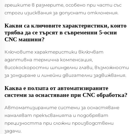
грешките в размерите, особено при части със
строги изисквания за допуснати отклонения.
Какви са ключовите характеристики, които
трябва да се търсят в съвременни 5-осни
CNC машини?
Ключовите характеристики включват
адаптивна термична компенсация,
високоскоростни шпинделни глави, възможности
за зондиране и линейни двигателни задвижвания.
Каква е ползата от автоматизираните
системи за оснастяване при CNC обработка?
Автоматизираните системи за оснастяване
намаляват прекъсванията и подобряват
прецизността при сложни производствени
задачи.