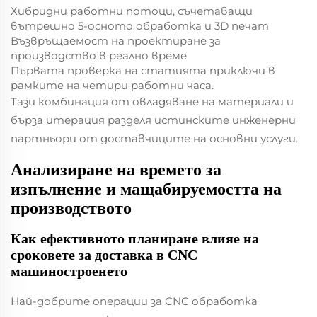
Хибридни работни потоци, съчетаващи
вътрешно 5-осното обработка и 3D печат
Възвръщаемост на проектиране за
производство в реално време
Първата проверка на статията приключи в
рамките на четири работни часа.
Тази комбинация от овладяване на материали и
бърза итерация разделя истинските инженерни
партньори от доставчиците на основни услуги.
Анализиране на времето за
изпълнение и мащабируемостта на
производството
Как ефективното планиране влияе на
сроковете за доставка в CNC
машиностроенето
Най-добрите операции за CNC обработка