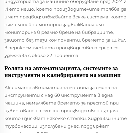
индустрията за машинно оборудване през 2024 г.
И ето нещо, което производителите трябва да
имат предвид: избягвайте всяка система, която
няма линейни моторни задвижвания или
мониторинг в реално време на вибрациите,
защото без тези компоненти, времето за цикъл
в аерокосмическата производствена среда се
удължава с около 22 процента.
Ролята на автоматизацията, системите за
инструменти и калибрирането на машини
Ако имате автоматична машина за смяна на
инструменти с над 60 инструмента в една
машина, намалявате времето за престой при
извършване на сложни производствени задачи,
които изискват няколко стъпки. Хидравличните
турбонасоци, използвани днес, поддържат