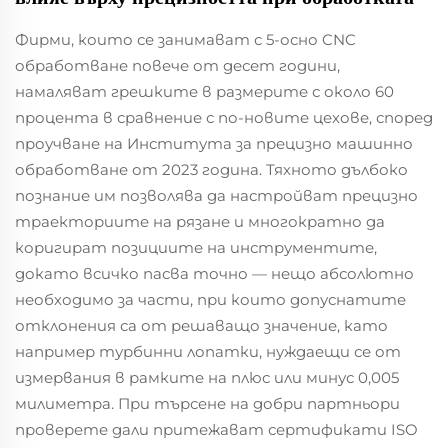
Фирми, които се занимават с 5-осно CNC
обработване повече от десет години,
намаляват грешките в размерите с около 60
процента в сравнение с по-новите цехове, според
проучване на Института за прецизно машинно
обработване от 2023 година. Тяхното дълбоко
познание им позволява да настройват прецизно
траекториите на рязане и многократно да
коригират позициите на инструментите,
докато всичко пасва точно — нещо абсолютно
необходимо за части, при които допуснатите
отклонения са от решаващо значение, като
например турбинни лопатки, нуждаещи се от
измервания в рамките на плюс или минус 0,005
милиметра. При търсене на добри партньори
проверете дали притежават сертификати ISO