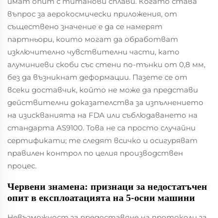
имат опит с титанови сплави. Когато става
въпрос за аерокосмически приложения, от
съществено значение е да се намерят
партньори, които могат да обработват
изключително чувствителни части, като
алуминиеви скоби със стени по-тънки от 0,8 мм,
без да възникнат деформации. Пазете се от
всеки доставчик, който не може да представи
действителни доказателства за изпълнението
на изискванията на FDA или съблюдаването на
стандарта AS9100. Това не са просто случайни
сертификати; те следят всичко и осигуряват
правилен контрол по целия производствен
процес.
Червени знамена: признаци за недостатъчен
опит в експлоатацията на 5-осни машини
Невъзможност за предоставяне на протоколи за