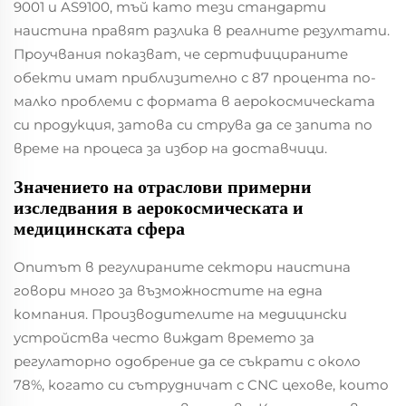
9001 и AS9100, тъй като тези стандарти
наистина правят разлика в реалните резултати.
Проучвания показват, че сертифицираните
обекти имат приблизително с 87 процента по-
малко проблеми с формата в аерокосмическата
си продукция, затова си струва да се запита по
време на процеса за избор на доставчици.
Значението на отраслови примерни
изследвания в аерокосмическата и
медицинската сфера
Опитът в регулираните сектори наистина
говори много за възможностите на една
компания. Производителите на медицински
устройства често виждат времето за
регулаторно одобрение да се съкрати с около
78%, когато си сътрудничат с CNC цехове, които