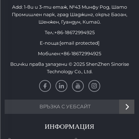
Add: 1-ви и 3-ти етаж, №43 Минфу Род, Шато
Промишлен парк, град Шаджинг, окръг Баоан,
Шенжен, Гуандун, Китай.
Тел.:
+86-18672994925
Е-поща:
[email protected]
Мобилен:
+86-18672994925
Всички права запазени © 2025 ShenZhen Sinorise
Technology Co., Ltd.
ВРЪЗКА С УЕБСАЙТ
ИНФОРМАЦИЯ