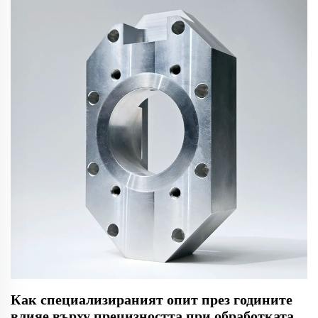
Как специализираният опит през годините
влияе върху прецизността при обработката