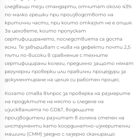
следващи тези стандарти, отчитат около 43%
по-малко грешки при производството на
критични части, при които отказът не е опция.
За цеховете, които пропускат
сертифицирането, последствията са доста
ясни. Те завършват с нива на дефекти почти 2,5
пъти по-високи в сравнение с техните
сертифицирани колеги, предимно защото нямат
регулярни проверки или правилни процедури за
документиране на целия си работен процес.
Когато става въпрос за проверка на размерите
на продуктите на място и следене на
изискванията по GD&T, водещите
производители разчитат в голяма степен на
инструменти като координатно-измерителни
машини (CMM) заедно с лазерно сканиращо