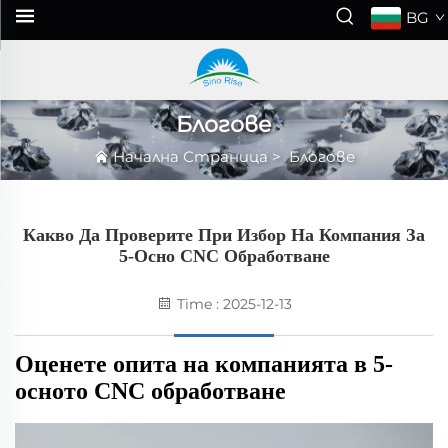
BG
Блогове
Начална Страница
>
Блогове
Какво Да Проверите При Избор На Компания За
5-Осно CNC Обработване
Time : 2025-12-13
Оценете опита на компанията в 5-
осното CNC обработване