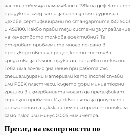
части отбеляза намаляване с 78% на дефектните
продукти, след като започна да сътрудничи с
цехове, сертифицирани по стандартите ISO 9001
и AS9100. Какво прави тези системи за управление
на качеството толкова ефективни? Те
откриват проблемите много по-рано в
производствения процес, което спестява
средства за скъпоструващи поправки по-късно.
Това има голямо значение при работа със
специализирани материали като Inconel сплави
или PEEK пластмаси, където дори миниатюрни
грешки в измерванията могат да предизвикат
сериозни проблеми. Изискванията за допуснати
отклонения са изключително строги — понякога
само плюс или минус 0,005 милиметра.
Преглед на експертността по