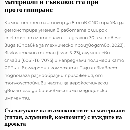
материали и гъвкавостта при
прототипиране
Компетентен партньор за 5-осов CNC трябва да
демонстрира умения в работата с широк
спектър от материали — идеално 30 или повече
вида (Справка за техническо производство, 2023),
включително титан (клас 5, 23), алуминиеви
сплави (6061-T6, 7075) и напреднали полимери като
PEEK и въглеродни композити. Тази гъвкавост
подпомага разнообразни приложения, от
топлоустойчиви части за аерокосмически
двигатели до биосъвместими медицински
импланти.
Съгласуване на възможностите за материали
(титан, алуминий, композити) с нуждите на
проекта