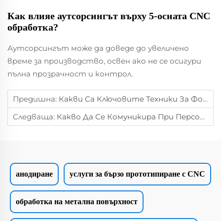
Как влияе аутсорсингът върху 5-осната CNC
обработка?
Аутсорсингът може да доведе до увеличено
време за производство, освен ако не се осигури
пълна прозрачност и контрол.
Предишна:
Какви Са Ключовите Техники За Формоване На Листови Метали За Прецизни Части
Следваща:
Какво Да Се Комуникира При Персонализиране На CNC Машинни Метални Части
анодиране
услуги за бързо прототипиране с CNC
обработка на метална повърхност