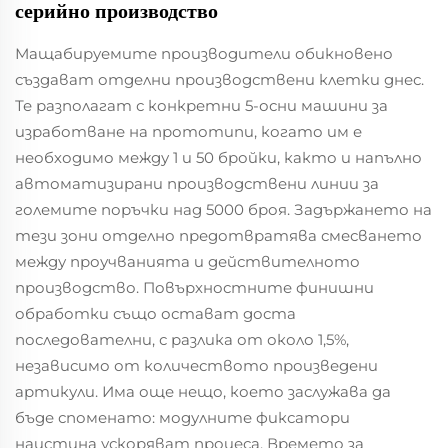
серийно производство
Мащабируемите производители обикновено
създават отделни производствени клетки днес.
Те разполагат с конкретни 5-осни машини за
изработване на прототипи, когато им е
необходимо между 1 и 50 бройки, както и напълно
автоматизирани производствени линии за
големите поръчки над 5000 броя. Задържането на
тези зони отделно предотвратява смесването
между проучванията и действителното
производство. Повърхностните финишни
обработки също остават доста
последователни, с разлика от около 1,5%,
независимо от количеството произведени
артикули. Има още нещо, което заслужава да
бъде споменато: модулните фиксатори
наистина ускоряват процеса. Времето за