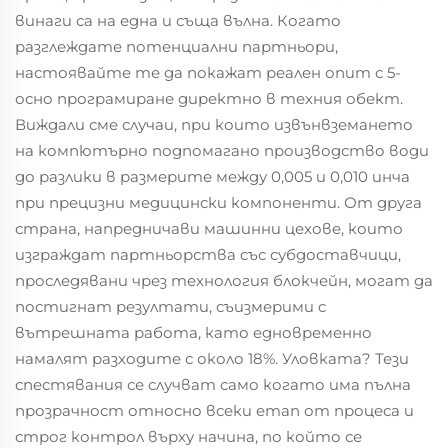
винаги са на една и съща вълна. Когато
разглеждате потенциални партньори,
настоявайте те да покажат реален опит с 5-
осно програмиране директно в техния обект.
Виждали сме случаи, при които извънвземането
на компютърно подпомагано производство води
до разлики в размерите между 0,005 и 0,010 инча
при прецизни медицински компоненти. От друга
страна, напредничави машинни цехове, които
изграждат партньорства със субдоставчици,
проследявани чрез технология блокчейн, могат да
постигнат резултати, съизмерими с
вътрешната работа, като едновременно
намалят разходите с около 18%. Уловката? Тези
спестявания се случват само когато има пълна
прозрачност относно всеки етап от процеса и
строг контрол върху начина, по който се