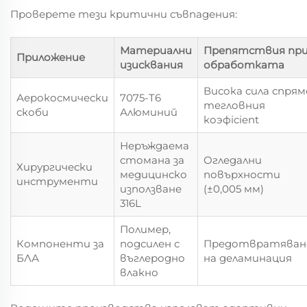
Проверете тези критични съвпадения:
Материални
Препятствия пр
Приложение
изисквания
обработката
Висока сила спрям
Аерокосмически
7075-T6
тегловния
скоби
Алюминий
коэфicient
Неръждаема
стомана за
Огледални
Хирургически
медицинско
повърхности
инструменти
използване
(±0,005 мм)
316L
Полимер,
Компоненти за
подсилен с
Предотвратяван
БЛА
въглеродно
на деламинация
влакно