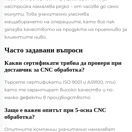
настройка намалява рязко – от часове до само
минути. Това значително улеснява
мащабирането на операциите, като все пак
запазва качеството на продукта на приемливо за
клиентите ниво.
Часто задавани въпроси
Какви сертификати трябва да проверя при
доставчик за CNC обработка?
Търсете сертификати ISO 9001 и AS9100, тъй
като те гарантират високо качество и по-
малко дефекти в производството.
Защо е важен опитът при 5-осна CNC
обработка?
Опитните компании значително намаляват