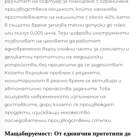
разчитат на софтуер за планиране с ограничена
производствена мощност, който намалява
простоюването на машините с около 40%, като
в същото време запазва тесни допуски до плюс
или минус 0,005 инча. Тези цифрови инструменти
позволяват на цеховете да работят
едновременно върху сложни части за самолети и
деликатни прототипи на медицински
устройства, без процесите да се задръстват.
Когато възникне проблем с рязането,
мониторингът в реално време се активира и
автоматично пренасочва задачите. Това
осигурява навременното изпълнение на
доставките, дори когато се произвеждат
продукти, изискващи множество
последователни производствени стъпки.
Мащабируемост: От единични прототипи до