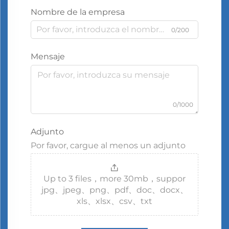
Nombre de la empresa
0/200
Mensaje
0/1000
Adjunto
Por favor, cargue al menos un adjunto
Up to 3 files，more 30mb，suppor
jpg、jpeg、png、pdf、doc、docx、
xls、xlsx、csv、txt