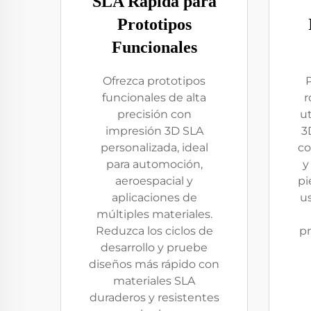
SLA Rápida para
Prototipos
Funcionales
Ofrezca prototipos
funcionales de alta
r
precisión con
ut
impresión 3D SLA
3
personalizada, ideal
co
para automoción,
y
aeroespacial y
pi
aplicaciones de
us
múltiples materiales.
Reduzca los ciclos de
pr
desarrollo y pruebe
diseños más rápido con
materiales SLA
duraderos y resistentes