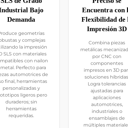
SLS de Grado
Preciso se
Industrial Bajo
Encuentra con 
Demanda
Flexibilidad de 
Impresión 3D
Produce geometrías
obustas y complejas
Combina piezas
ilizando la impresión
metálicas mecaniza
D SLS con materiales
por CNC con
mpatibles con nailon
componentes
 metal. Perfecto para
impresos en 3D par
ezas automotrices de
soluciones híbridas
o final, herramientas
Logra tolerancias
personalizadas y
ajustadas para
ototipos ligeros pero
aplicaciones
duraderos; sin
automotrices,
herramientas
industriales o
requeridas.
ensamblajes de
múltiples materiale