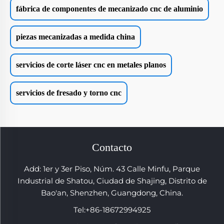
fábrica de componentes de mecanizado cnc de aluminio
piezas mecanizadas a medida china
servicios de corte láser cnc en metales planos
servicios de fresado y torno cnc
Contacto
Add: 1er y 3er Piso, Núm. 43 Calle Minfu, Parque
Industrial de Shatou, Ciudad de Shajing, Distrito de
Bao'an, Shenzhen, Guangdong, China.
Tel:
+86-18672994925