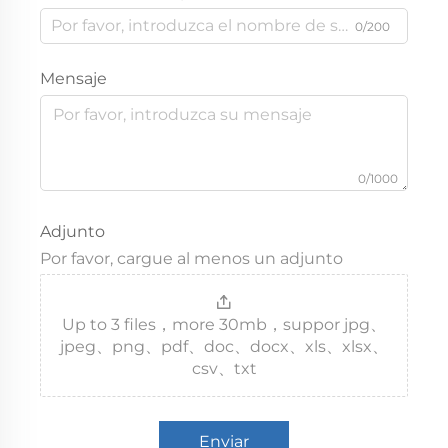
0/200
Mensaje
0/1000
Adjunto
Por favor, cargue al menos un adjunto
Up to 3 files，more 30mb，suppor jpg、
jpeg、png、pdf、doc、docx、xls、xlsx、
csv、txt
Enviar