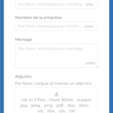
0/100
Nombre de la empresa
0/200
Mensaje
0/1000
Adjunto
Por favor, cargue al menos un adjunto
Up to 3 files，more 30mb，suppor
jpg、jpeg、png、pdf、doc、docx、
xls、xlsx、csv、txt