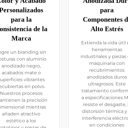
olor y Acabado
Anodizada Dur
Personalizados
para
para la
Componentes d
onsistencia de la
Alto Estrés
Marca
Extienda la vida útil
herramientas
ogre un branding sin
industriales y piezas
osturas con aluminio
maquinaria con
anodizado negro,
recubrimientos
acabados mate o
anodizados duros
uperficies vibrantes
ultragrosos. Este
ecubiertas en polvo.
tratamiento confor
Nuestros procesos
a especificaciones M
ntienen la precisión
resiste el desgaste, 
imensional mientras
distorsión térmica y 
añaden atractivo
interferencia eléctri
estético a los
en condiciones
rototipos y piezas de