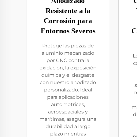
Anodizado
C
Resistente a la
Corrosión para
Entornos Severos
C
Protege las piezas de
aluminio mecanizado
L
por CNC contra la
c
oxidación, la exposición
química y el desgaste
con nuestro anodizado
s
personalizado. Ideal
r
para aplicaciones
automotrices,
ma
aeroespaciales y
d
marítimas, asegura una
durabilidad a largo
plazo mientras
p