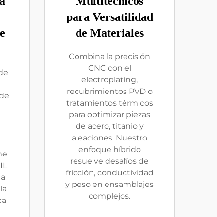
a
Multitécnicos
para Versatilidad
e
de Materiales
Combina la precisión
CNC con el
 de
electroplating,
recubrimientos PVD o
 de
tratamientos térmicos
para optimizar piezas
de acero, titanio y
aleaciones. Nuestro
enfoque híbrido
me
resuelve desafíos de
IL
fricción, conductividad
la
y peso en ensamblajes
la
complejos.
ca