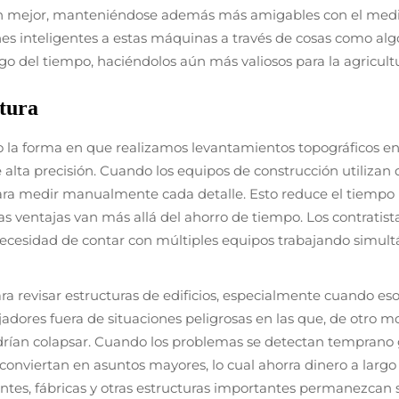
onen mejor, manteniéndose además más amigables con el med
 inteligentes a estas máquinas a través de cosas como algori
argo del tiempo, haciéndolos aún más valiosos para la agricul
tura
o la forma en que realizamos levantamientos topográficos e
alta precisión. Cuando los equipos de construcción utilizan
ara medir manualmente cada detalle. Esto reduce el tiempo in
las ventajas van más allá del ahorro de tiempo. Los contrati
necesidad de contar con múltiples equipos trabajando simu
a revisar estructuras de edificios, especialmente cuando eso
dores fuera de situaciones peligrosas en las que, de otro mo
drían colapsar. Cuando los problemas se detectan temprano gr
onviertan en asuntos mayores, lo cual ahorra dinero a larg
ntes, fábricas y otras estructuras importantes permanezcan s