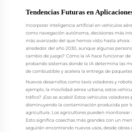
Tendencias Futuras en Aplicacion
Incorporar inteligencia artificial en vehículos aé
como navegación autónoma, decisiones más inteli
más avanzado del que hemos visto hasta ahora.
alrededor del año 2030, aunque algunas personas
cambio de juego? Cómo la IA hace funcionar de 
probando sistemas donde la IA determina las mej
de combustible y acelera la entrega de paquetes,
Nuevos desarrollos como taxis voladores y robot
ejemplo, la movilidad aérea urbana; estos vehíc
tráfico? ¡Eso se acabó! Estos vehículos voladore
disminuyendo la contaminación producida por lo
agricultura. Los agricultores pueden monitorear 
Esto significa cosechas más grandes con un men
seguirán encontrando nuevos usos, desde obras d