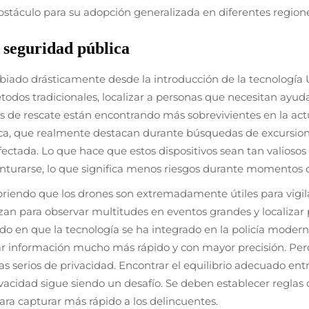
bstáculo para su adopción generalizada en diferentes region
 seguridad pública
iado drásticamente desde la introducción de la tecnología
dos tradicionales, localizar a personas que necesitan ayud
os de rescate están encontrando más sobrevivientes en la actu
a, que realmente destacan durante búsquedas de excursioni
ectada. Lo que hace que estos dispositivos sean tan valiosos
turarse, lo que significa menos riesgos durante momentos c
ubriendo que los drones son extremadamente útiles para vig
izan para observar multitudes en eventos grandes y localiz
do en que la tecnología se ha integrado en la policía mode
ar información mucho más rápido y con mayor precisión. Per
 serios de privacidad. Encontrar el equilibrio adecuado entre
vacidad sigue siendo un desafío. Se deben establecer reglas c
ara capturar más rápido a los delincuentes.