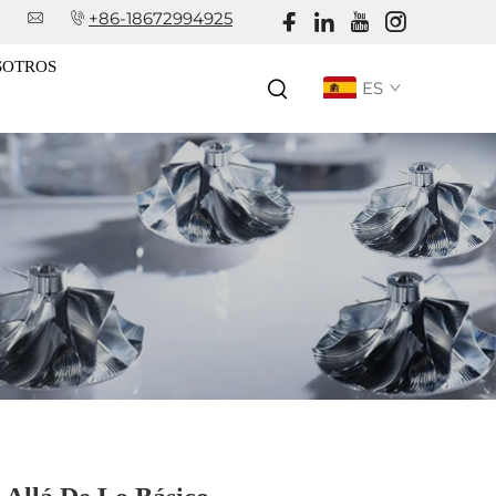
+86-18672994925
SOTROS
ES