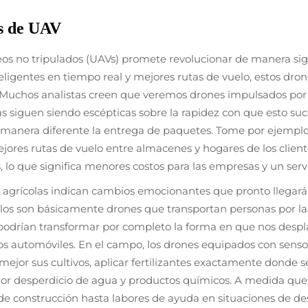
es de UAV
reos no tripulados (UAVs) promete revolucionar de manera signi
gentes en tiempo real y mejores rutas de vuelo, estos drone
 Muchos analistas creen que veremos drones impulsados por
 siguen siendo escépticas sobre la rapidez con que esto suc
manera diferente la entrega de paquetes. Tome por ejemplo 
ores rutas de vuelo entre almacenes y hogares de los client
 lo que significa menores costos para las empresas y un servi
s agrícolas indican cambios emocionantes que pronto llegará
ulos son básicamente drones que transportan personas por l
s podrían transformar por completo la forma en que nos despl
s automóviles. En el campo, los drones equipados con sens
mejor sus cultivos, aplicar fertilizantes exactamente donde 
or desperdicio de agua y productos químicos. A medida que l
e construcción hasta labores de ayuda en situaciones de des