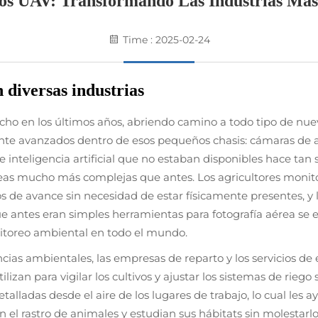
os UAV: Transformando Las Industrias Más
Time : 2025-02-24
 diversas industrias
o en los últimos años, abriendo camino a todo tipo de nuev
e avanzados dentro de esos pequeños chasis: cámaras de al
inteligencia artificial que no estaban disponibles hace tan
eas mucho más complejas que antes. Los agricultores monitore
os de avance sin necesidad de estar físicamente presentes, y
e antes eran simples herramientas para fotografía aérea se e
onitoreo ambiental en todo el mundo.
encias ambientales, las empresas de reparto y los servicios d
tilizan para vigilar los cultivos y ajustar los sistemas de rie
etalladas desde el aire de los lugares de trabajo, lo cual les
uen el rastro de animales y estudian sus hábitats sin molesta