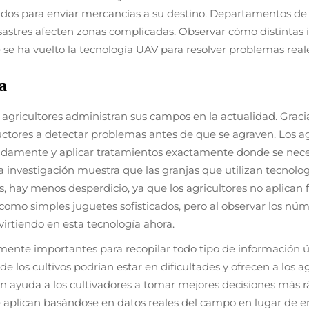
os para enviar mercancías a su destino. Departamentos d
stres afecten zonas complicadas. Observar cómo distintas i
e se ha vuelto la tecnología UAV para resolver problemas rea
a
agricultores administran sus campos en la actualidad. Graci
uctores a detectar problemas antes de que se agraven. Los ag
idamente y aplicar tratamientos exactamente donde se neces
. La investigación muestra que las granjas que utilizan tecno
ay menos desperdicio, ya que los agricultores no aplican fer
omo simples juguetes sofisticados, pero al observar los núme
virtiendo en esta tecnología ahora.
nte importantes para recopilar todo tipo de información útil
nde los cultivos podrían estar en dificultades y ofrecen a los
n ayuda a los cultivadores a tomar mejores decisiones más r
 que aplican basándose en datos reales del campo en lugar de