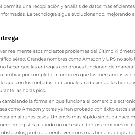
 permite una recopilación y análisis de datos más eficient
 informadas. La tecnología sigue evolucionando, mejorando a
ntrega
lver realmente esos molestos problemas del último kilómet
l tráfico aéreo. Grandes nombres como Amazon y UPS no solo 
 hacer que las entregas con drones funcionen de manera segu
 cambiar por completo la forma en que las mercancías van 
o que con los métodos tradicionales, reduciendo los tiempos 
urante las horas pico.
n cambiando la forma en que funciona el comercio electrón
as como Amazon y otras ya han probado con éxito estos si
hora en algunos casos. Un envío más rápido sin duda hace m
dinero en logística cuando no necesitan tantos camiones ni 
ar obstáculos, probablemente veremos más tiendas adoptand