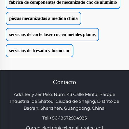
fábrica de componentes de mecanizado cnc de aluminio
piezas mecanizadas a medida china
servicios de corte láser cnc en metales planos
servicios de fresado y torno cnc
Contacto
Add: 1er y 3er Piso, Núm. 43 Calle Minfu, Parque
Industrial de Shatou, Ciudad de Shajing, Distrito de
Bao'an, Shenzhen, Guangdong, China.
Tel:
+86-18672994925
Correo electrónico:
[email protected]