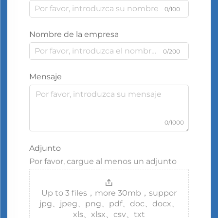
0/100
Nombre de la empresa
0/200
Mensaje
0/1000
Adjunto
Por favor, cargue al menos un adjunto
Up to 3 files，more 30mb，suppor
jpg、jpeg、png、pdf、doc、docx、
xls、xlsx、csv、txt