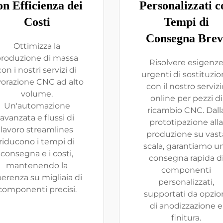
on Efficienza dei
Personalizzati c
Costi
Tempi di
Consegna Brev
Ottimizza la
roduzione di massa
Risolvere esigenz
con i nostri servizi di
urgenti di sostituzi
vorazione CNC ad alto
con il nostro servizi
volume.
online per pezzi di
Un'automazione
ricambio CNC. Dall
avanzata e flussi di
prototipazione alla
lavoro streamlines
produzione su vast
riducono i tempi di
scala, garantiamo u
consegna e i costi,
consegna rapida d
mantenendo la
componenti
erenza su migliaia di
personalizzati,
componenti precisi.
supportati da opzio
di anodizzazione e
finitura.