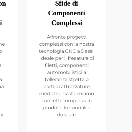
on
Sfide di
Componenti
i
Complessi
e
Affronta progetti
one
complessi con la nostra
o
tecnologia CNC a 5 assi.
Ideale per il fresatura di
a
filetti, componenti
automobilistici a
a
tolleranza stretta o
na
parti di attrezzature
i
mediche, trasformiamo
concetti complessi in
prodotti funzionali e
ni
duraturi.