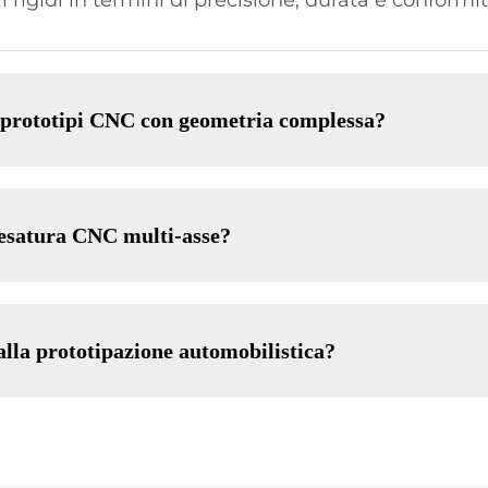
 rigidi in termini di precisione, durata e conformit
r prototipi CNC con geometria complessa?
fresatura CNC multi-asse?
alla prototipazione automobilistica?