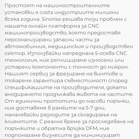
Простоят на машиностроителните
установки е costa индустриите милиони
всяка година. Sinorise решава този проблем с
нашата онлайн платформа за CNC
машинопроизводство, която предоставя
персонализирани запасни части за
автомобилния, медицинския и производствен
сектор. Използвайки напреднала 5-осева CNC
технология, ние реплицираме износени или
устарели компоненти с точност до микрон.
Нашият сервиз за фрезиране на винтове и
токарене гарантира съвместимост според
спецификациите на производителя, докато
анодирането продължава живота на частите.
От единични прототипи до масови поръчки,
ние доставяме в рамките на 5-7 дни,
намалявайки разходите за складирање на
клиентите. С реално време за проследяване на
поръчките и обратна връзка DFM, ние
подпомагаме бизнесите да минимизират