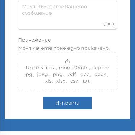
0/1000
Приложение
Моля качете поне едно прикачено.
Up to 3 files，more 30mb，suppor
jpg、jpeg、png、pdf、doc、docx、
xls、xlsx、csv、txt
Изпрати