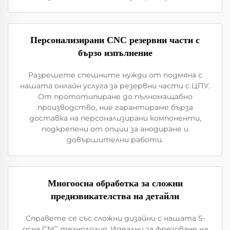
Персонализирани CNC резервни части с
бързо изпълнение
Разрешете спешните нужди от подмяна с
нашата онлайн услуга за резервни части с ЦПУ.
От прототипиране до пълномащабно
производство, ние гарантираме бърза
доставка на персонализирани компоненти,
подкрепени от опции за анодиране и
довършителни работи.
Многоосна обработка за сложни
предизвикателства на детайли
Справете се със сложни дизайни с нашата 5-
осна CNC технология. Идеални за фрезоване на