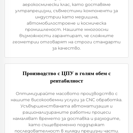
аерокосмически клас, като доставяме
ултрапрецизни, съвместими компоненти за
индустрии като медицина,
автомобилостроене и космическа
промишленост. Нашите многоосни
възможности гарантират, че сложните
геометрии отговарят на строги стандарти
за качество.
Производство с ЦПУ в голям обем с
рентабилност
Оптимизирайте масовото производство с
нашите високообемни услуги за CNC обработка.
Усъвършенстваната автоматизация и
рационализираните работни процеси
намаляват времето за доставка и разходите,
като същевременно поддържат
последователност в хиляди прецизни части.