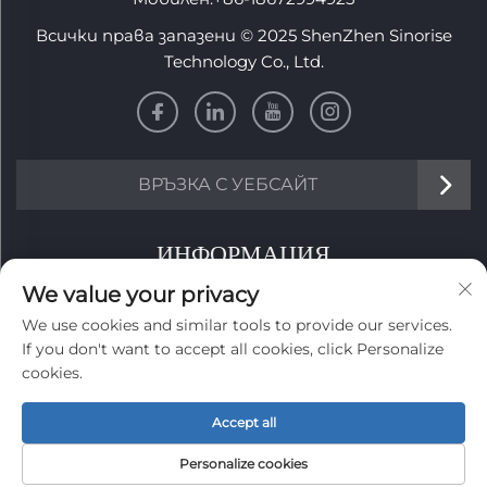
Всички права запазени © 2025 ShenZhen Sinorise
Technology Co., Ltd.
ВРЪЗКА С УЕБСАЙТ
ИНФОРМАЦИЯ
We value your privacy
Запишете се, за да получавате нашия седмичен
We use cookies and similar tools to provide our services.
бюлетин
If you don't want to accept all cookies, click Personalize
cookies.
Accept all
Изпрати
Personalize cookies