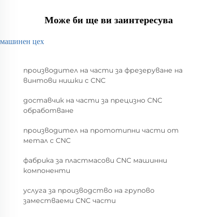
Може би ще ви заинтересува
машинен цех
производител на части за фрезеруване на
винтови нишки с CNC
доставчик на части за прецизно CNC
обработване
производител на прототипни части от
метал с CNC
фабрика за пластмасови CNC машинни
компоненти
услуга за производство на групово
заместваеми CNC части