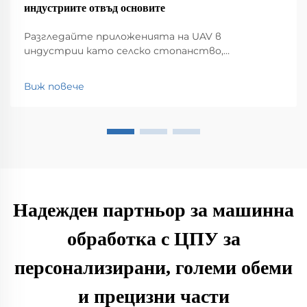
индустриите отвъд основите
Разгледайте приложенията на UAV в
индустрии като селско стопанство,
строителство, мониторинг на околната
среда, логистика и обществена безопасност.
Виж повече
Открийте влиянието им върху
ефективността и иновациите.
Надежден партньор за машинна
обработка с ЦПУ за
персонализирани, големи обеми
и прецизни части