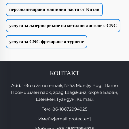
персонализирани машинни части от Китай
услуги за лазерно резане на метални листове с CNC
услуги за CNC фрезиране и турнене
КОНТАКТ
Add: 1-ви и 3-ти етаж, №43 Минфу Род, Шато
Промишлен парк, град Шаджинг, окръг Баоан,
Шенжен, Гуандун, Китай.
Тел:
+86-18672994925
Имейл:
[email protected]
Мобилен:
+86-18672994925