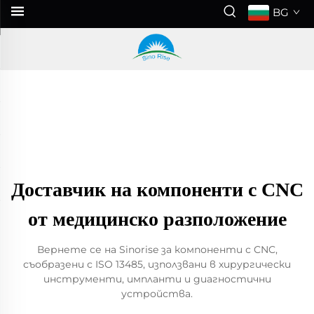
BG
Доставчик на компоненти с CNC
от медицинско разположение
Вернете се на Sinorise за компоненти с CNC,
съобразени с ISO 13485, използвани в хирургически
инструменти, импланти и диагностични
устройства.