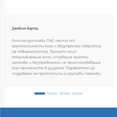
Джейсън Картър
Sinorise достави CNC части от
аерокосмически клас с безупречно покритие
на повърхността. Техният екип
комуникираше ясно, спазваше кратки
срокове и безпроблемно се приспособяваше
към промените в дизайна. Перфектен за
създаване на прототипи и групови поръчки