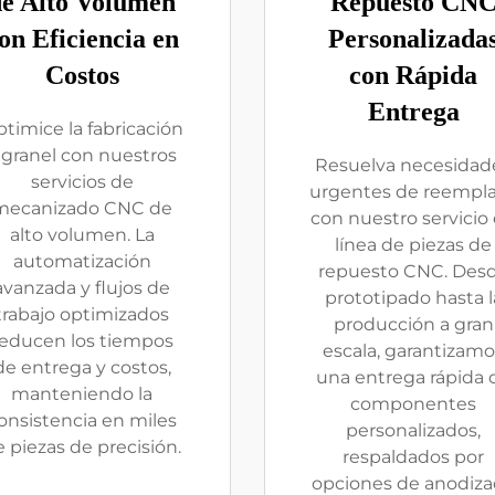
de Alto Volumen
Repuesto CN
on Eficiencia en
Personalizada
Costos
con Rápida
Entrega
timice la fabricación
 granel con nuestros
Resuelva necesidad
servicios de
urgentes de reempl
mecanizado CNC de
con nuestro servicio
alto volumen. La
línea de piezas de
automatización
repuesto CNC. Des
avanzada y flujos de
prototipado hasta l
trabajo optimizados
producción a gran
reducen los tiempos
escala, garantizamo
de entrega y costos,
una entrega rápida 
manteniendo la
componentes
onsistencia en miles
personalizados,
 piezas de precisión.
respaldados por
opciones de anodiz