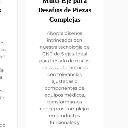
C
Multi-Eje para
s
Desafíos de Piezas
Complejas
Aborda diseños
intrincados con
es
nuestra tecnología de
azo
CNC de 5 ejes. Ideal
 en
para fresado de roscas,
piezas automotrices
de
con tolerancias
a
ajustadas o
componentes de
s
equipos médicos,
de
transformamos
conceptos complejos
en productos
funcionales y
ado