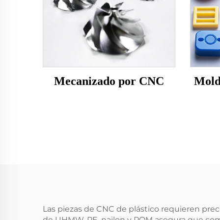
Mecanizado por CNC
Mold
Las piezas de CNC de plástico requieren preci
de UHMW-PE, nailon y POM asegura que compo