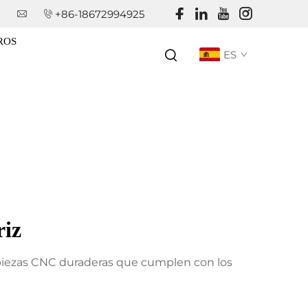
+86-18672994925
ROS
ES
riz
 piezas CNC duraderas que cumplen con los