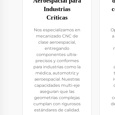
Aeroespacial para
Industrias
c
Críticas
Nos especializamos en
Op
mecanizado CNC de
a
clase aeroespacial,
entregando
componentes ultra-
precisos y conformes
para industrias como la
médica, automotriz y
aeroespacial. Nuestras
capacidades multi-eje
aseguran que las
geometrías complejas
c
cumplan con rigurosos
de
estándares de calidad.