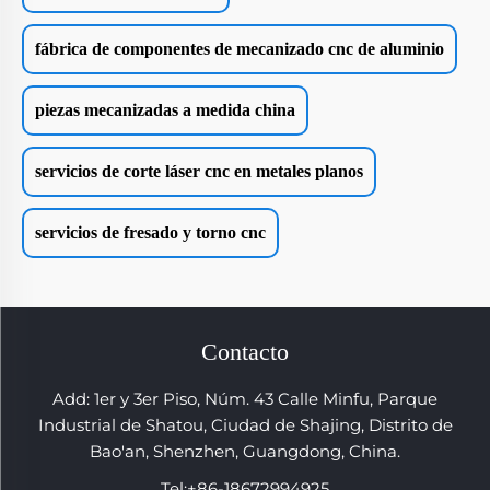
fábrica de componentes de mecanizado cnc de aluminio
piezas mecanizadas a medida china
servicios de corte láser cnc en metales planos
servicios de fresado y torno cnc
Contacto
Add: 1er y 3er Piso, Núm. 43 Calle Minfu, Parque
Industrial de Shatou, Ciudad de Shajing, Distrito de
Bao'an, Shenzhen, Guangdong, China.
Tel:
+86-18672994925