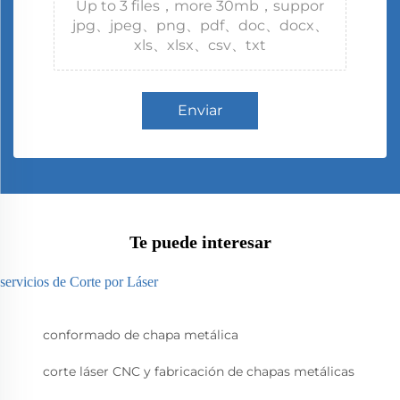
Up to 3 files，more 30mb，suppor
jpg、jpeg、png、pdf、doc、docx、
xls、xlsx、csv、txt
Enviar
Te puede interesar
servicios de Corte por Láser
conformado de chapa metálica
corte láser CNC y fabricación de chapas metálicas