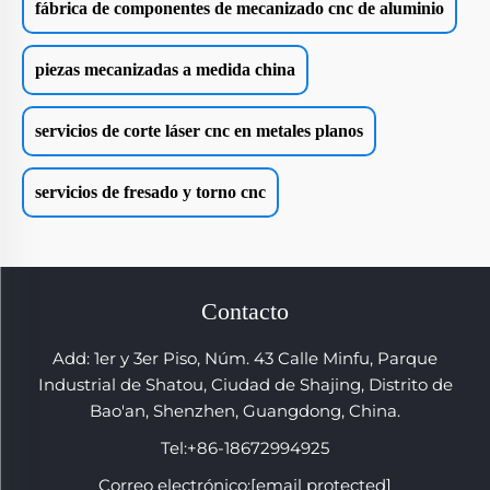
fábrica de componentes de mecanizado cnc de aluminio
piezas mecanizadas a medida china
servicios de corte láser cnc en metales planos
servicios de fresado y torno cnc
Contacto
Add: 1er y 3er Piso, Núm. 43 Calle Minfu, Parque
Industrial de Shatou, Ciudad de Shajing, Distrito de
Bao'an, Shenzhen, Guangdong, China.
Tel:
+86-18672994925
Correo electrónico:
[email protected]