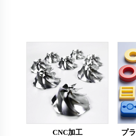
CNC加工
プ