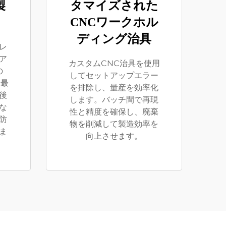
製
タマイズされた
CNCワークホル
ディング治具
レ
ア
カスタムCNC治具を使用
の
してセットアップエラー
を最
を排除し、量産を効率化
後
します。バッチ間で再現
な
性と精度を確保し、廃棄
防
物を削減して製造効率を
ま
向上させます。