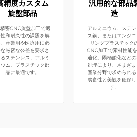
高精度カスタム
汎用的な部品
旋盤部品
造
精密CNC旋盤加工で適
アルミニウム、ステン
合性和耐久性の課題を解
ス鋼、またはエンジニ
決。産業用や医療用に必
リングプラスチック
要な厳密な公差を要求さ
CNC加工で素材性能
れるステンレス、アルミ
適化。陽極酸化などの
ニウム、プラスチック部
処理により、さまざま
品に最適です。
産業分野で求められる
腐食性と美観を確保し
す。