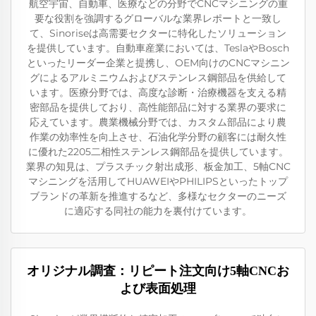
航空宇宙、自動車、医療などの分野でCNCマシニングの重
要な役割を強調するグローバルな業界レポートと一致し
て、Sinoriseは高需要セクターに特化したソリューション
を提供しています。自動車産業においては、TeslaやBosch
といったリーダー企業と提携し、OEM向けのCNCマシニン
グによるアルミニウムおよびステンレス鋼部品を供給して
います。医療分野では、高度な診断・治療機器を支える精
密部品を提供しており、高性能部品に対する業界の要求に
応えています。農業機械分野では、カスタム部品により農
作業の効率性を向上させ、石油化学分野の顧客には耐久性
に優れた2205二相性ステンレス鋼部品を提供しています。
業界の知見は、プラスチック射出成形、板金加工、5軸CNC
マシニングを活用してHUAWEIやPHILIPSといったトップ
ブランドの革新を推進するなど、多様なセクターのニーズ
に適応する同社の能力を裏付けています。
オリジナル調査：リピート注文向け5軸CNCお
よび表面処理