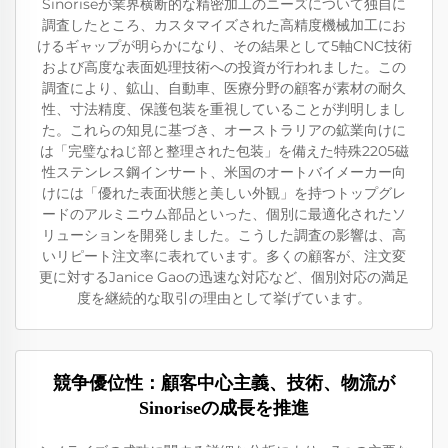
Sinoriseが業界横断的な精密加工のニーズについて独自に
調査したところ、カスタマイズされた高精度機械加工にお
けるギャップが明らかになり、その結果として5軸CNC技術
および高度な表面処理技術への投資が行われました。この
調査により、鉱山、自動車、医療分野の顧客が素材の耐久
性、寸法精度、保護包装を重視していることが判明しまし
た。これらの知見に基づき、オーストラリアの鉱業向けに
は「完璧なねじ部と整理された包装」を備えた特殊2205磁
性ステンレス鋼インサート、米国のオートバイメーカー向
けには「優れた表面状態と美しい外観」を持つトップグレ
ードのアルミニウム部品といった、個別に最適化されたソ
リューションを開発しました。こうした調査の影響は、高
いリピート注文率に表れています。多くの顧客が、注文変
更に対するJanice Gaoの迅速な対応など、個別対応の満足
度を継続的な取引の理由として挙げています。
競争優位性：顧客中心主義、技術、物流が
Sinoriseの成長を推進