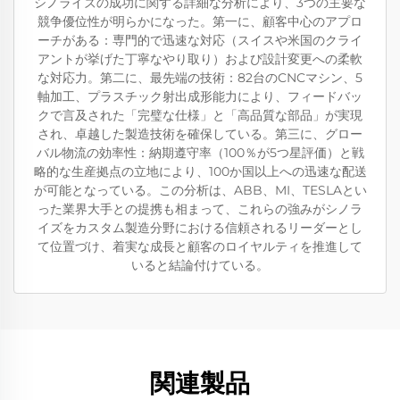
シノライズの成功に関する詳細な分析により、3つの主要な
競争優位性が明らかになった。第一に、顧客中心のアプロ
ーチがある：専門的で迅速な対応（スイスや米国のクライ
アントが挙げた丁寧なやり取り）および設計変更への柔軟
な対応力。第二に、最先端の技術：82台のCNCマシン、5
軸加工、プラスチック射出成形能力により、フィードバッ
クで言及された「完璧な仕様」と「高品質な部品」が実現
され、卓越した製造技術を確保している。第三に、グロー
バル物流の効率性：納期遵守率（100％が5つ星評価）と戦
略的な生産拠点の立地により、100か国以上への迅速な配送
が可能となっている。この分析は、ABB、MI、TESLAとい
った業界大手との提携も相まって、これらの強みがシノラ
イズをカスタム製造分野における信頼されるリーダーとし
て位置づけ、着実な成長と顧客のロイヤルティを推進して
いると結論付けている。
関連製品