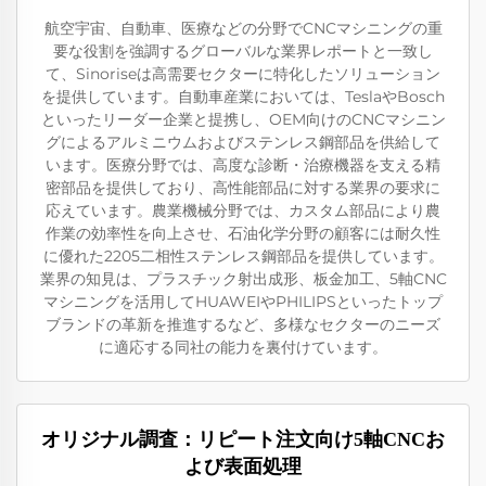
航空宇宙、自動車、医療などの分野でCNCマシニングの重
要な役割を強調するグローバルな業界レポートと一致し
て、Sinoriseは高需要セクターに特化したソリューション
を提供しています。自動車産業においては、TeslaやBosch
といったリーダー企業と提携し、OEM向けのCNCマシニン
グによるアルミニウムおよびステンレス鋼部品を供給して
います。医療分野では、高度な診断・治療機器を支える精
密部品を提供しており、高性能部品に対する業界の要求に
応えています。農業機械分野では、カスタム部品により農
作業の効率性を向上させ、石油化学分野の顧客には耐久性
に優れた2205二相性ステンレス鋼部品を提供しています。
業界の知見は、プラスチック射出成形、板金加工、5軸CNC
マシニングを活用してHUAWEIやPHILIPSといったトップ
ブランドの革新を推進するなど、多様なセクターのニーズ
に適応する同社の能力を裏付けています。
オリジナル調査：リピート注文向け5軸CNCお
よび表面処理