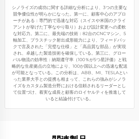
シノライズの成功に関する詳細な分析により、3つの主要な
競争優位性が明らかになった。第一に、顧客中心のアプロ
ーチがある：専門的で迅速な対応（スイスや米国のクライ
アントが挙げた丁寧なやり取り）および設計変更への柔軟
な対応力。第二に、最先端の技術：82台のCNCマシン、5
軸加工、プラスチック射出成形能力により、フィードバッ
クで言及された「完璧な仕様」と「高品質な部品」が実現
され、卓越した製造技術を確保している。第三に、グロー
バル物流の効率性：納期遵守率（100％が5つ星評価）と戦
略的な生産拠点の立地により、100か国以上への迅速な配送
が可能となっている。この分析は、ABB、MI、TESLAとい
った業界大手との提携も相まって、これらの強みがシノラ
イズをカスタム製造分野における信頼されるリーダーとし
て位置づけ、着実な成長と顧客のロイヤルティを推進して
いると結論付けている。