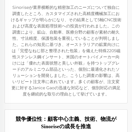
Sinoriseが業界横断的な精密加工のニーズについて独自に
調査したところ、カスタマイズされた高精度機械加工にお
けるギャップが明らかになり、その結果として5軸CNC技術
および高度な表面処理技術への投資が行われました。この
調査により、鉱山、自動車、医療分野の顧客が素材の耐久
性、寸法精度、保護包装を重視していることが判明しまし
た。これらの知見に基づき、オーストラリアの鉱業向けに
は「完璧なねじ部と整理された包装」を備えた特殊2205磁
性ステンレス鋼インサート、米国のオートバイメーカー向
けには「優れた表面状態と美しい外観」を持つトップグレ
ードのアルミニウム部品といった、個別に最適化されたソ
リューションを開発しました。こうした調査の影響は、高
いリピート注文率に表れています。多くの顧客が、注文変
更に対するJanice Gaoの迅速な対応など、個別対応の満足
度を継続的な取引の理由として挙げています。
競争優位性：顧客中心主義、技術、物流が
Sinoriseの成長を推進