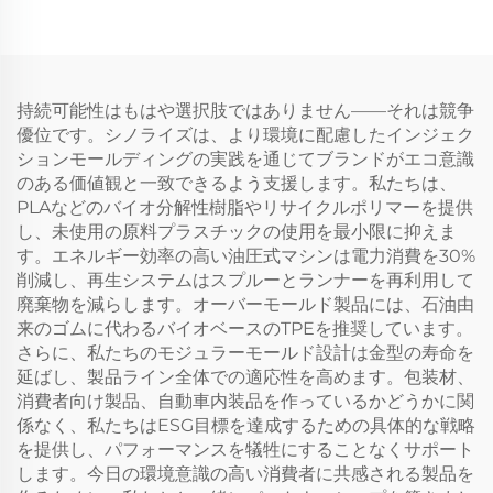
持続可能性はもはや選択肢ではありません——それは競争
優位です。シノライズは、より環境に配慮したインジェク
ションモールディングの実践を通じてブランドがエコ意識
のある価値観と一致できるよう支援します。私たちは、
PLAなどのバイオ分解性樹脂やリサイクルポリマーを提供
し、未使用の原料プラスチックの使用を最小限に抑えま
す。エネルギー効率の高い油圧式マシンは電力消費を30%
削減し、再生システムはスプルーとランナーを再利用して
廃棄物を減らします。オーバーモールド製品には、石油由
来のゴムに代わるバイオベースのTPEを推奨しています。
さらに、私たちのモジュラーモールド設計は金型の寿命を
延ばし、製品ライン全体での適応性を高めます。包装材、
消費者向け製品、自動車内装品を作っているかどうかに関
係なく、私たちはESG目標を達成するための具体的な戦略
を提供し、パフォーマンスを犠牲にすることなくサポート
します。今日の環境意識の高い消費者に共感される製品を