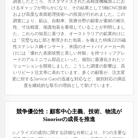
調査したところ、カスタマイズされた高精度機械加工にお
けるギャップが明らかになり、その結果として5軸CNC技術
および高度な表面処理技術への投資が行われました。この
調査により、鉱山、自動車、医療分野の顧客が素材の耐久
性、寸法精度、保護包装を重視していることが判明しまし
た。これらの知見に基づき、オーストラリアの鉱業向けに
は「完璧なねじ部と整理された包装」を備えた特殊2205磁
性ステンレス鋼インサート、米国のオートバイメーカー向
けには「優れた表面状態と美しい外観」を持つトップグレ
ードのアルミニウム部品といった、個別に最適化されたソ
リューションを開発しました。こうした調査の影響は、高
いリピート注文率に表れています。多くの顧客が、注文変
更に対するJanice Gaoの迅速な対応など、個別対応の満足
度を継続的な取引の理由として挙げています。
競争優位性：顧客中心主義、技術、物流が
Sinoriseの成長を推進
シノライズの成功に関する詳細な分析により、3つの主要な