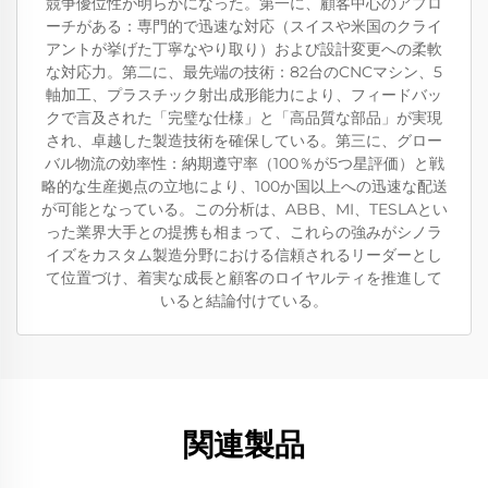
競争優位性が明らかになった。第一に、顧客中心のアプロ
ーチがある：専門的で迅速な対応（スイスや米国のクライ
アントが挙げた丁寧なやり取り）および設計変更への柔軟
な対応力。第二に、最先端の技術：82台のCNCマシン、5
軸加工、プラスチック射出成形能力により、フィードバッ
クで言及された「完璧な仕様」と「高品質な部品」が実現
され、卓越した製造技術を確保している。第三に、グロー
バル物流の効率性：納期遵守率（100％が5つ星評価）と戦
略的な生産拠点の立地により、100か国以上への迅速な配送
が可能となっている。この分析は、ABB、MI、TESLAとい
った業界大手との提携も相まって、これらの強みがシノラ
イズをカスタム製造分野における信頼されるリーダーとし
て位置づけ、着実な成長と顧客のロイヤルティを推進して
いると結論付けている。
関連製品