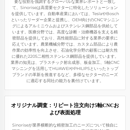
要な役割を強調するグローバルな業界レポートと一致し
て、Sinoriseは高需要セクターに特化したソリューション
を提供しています。自動車産業においては、TeslaやBosch
といったリーダー企業と提携し、OEM向けのCNCマシニン
グによるアルミニウムおよびステンレス鋼部品を供給して
います。医療分野では、高度な診断・治療機器を支える精
密部品を提供しており、高性能部品に対する業界の要求に
応えています。農業機械分野では、カスタム部品により農
作業の効率性を向上させ、石油化学分野の顧客には耐久性
に優れた2205二相性ステンレス鋼部品を提供しています。
業界の知見は、プラスチック射出成形、板金加工、5軸CNC
マシニングを活用してHUAWEIやPHILIPSといったトップ
ブランドの革新を推進するなど、多様なセクターのニーズ
に適応する同社の能力を裏付けています。
オリジナル調査：リピート注文向け5軸CNCお
よび表面処理
Sinoriseが業界横断的な精密加工のニーズについて独自に