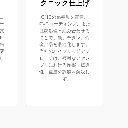
クニック仕上げ
コ
CNCの高精度を電着、
ー
PVDコーティング、また
数
は熱処理と組み合わせる
L
ことで、鋼、チタン、合
酷
金部品を最適化します。
変
当社のハイブリッドアプ
し
ローチは、複雑なアセン
ブリにおける摩擦、伝導
性、重量の課題を解決し
ます。