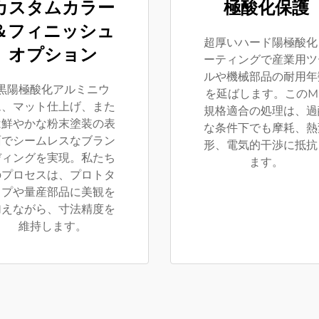
カスタムカラー
極酸化保護
＆フィニッシュ
超厚いハード陽極酸化
オプション
ーティングで産業用ツ
ルや機械部品の耐用年
黒陽極酸化アルミニウ
を延ばします。このMI
ム、マット仕上げ、また
規格適合の処理は、過
は鮮やかな粉末塗装の表
な条件下でも摩耗、熱
面でシームレスなブラン
形、電気的干渉に抵抗
ディングを実現。私たち
ます。
のプロセスは、プロトタ
イプや量産部品に美観を
加えながら、寸法精度を
維持します。