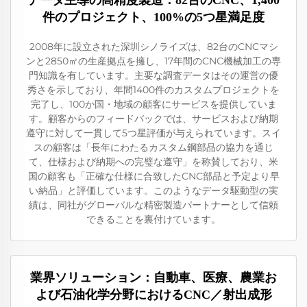
データ主導の高精度製造：82台のCNC、1,400
件のプロジェクト、100%の5つ星満足度
2008年に設立された深圳シノライズは、82台のCNCマシ
ンと2850㎡の生産拠点を擁し、17年間のCNC機械加工の専
門知識を有しています。主要な調査データはその運営の優
秀さを示しており、年間1400件のカスタムプロジェクトを
完了し、100か国・地域の顧客にサービスを提供していま
す。顧客からのフィードバックでは、サービスおよび納期
遵守に対して一貫して5つ星評価が与えられています。スイ
スの顧客は「長年にわたるカスタム鋼部品の協力を通じ
て、仕様および納期への完璧な遵守」を称賛しており、米
国の顧客も「正確な仕様に合致したCNC部品と予定より早
い納品」と評価しています。このようなデータ駆動型の実
績は、同社がグローバルな精密製造パートナーとして信頼
できることを裏付けています。
業界ソリューション：自動車、医療、農業お
よび石油化学分野におけるCNC／射出成形