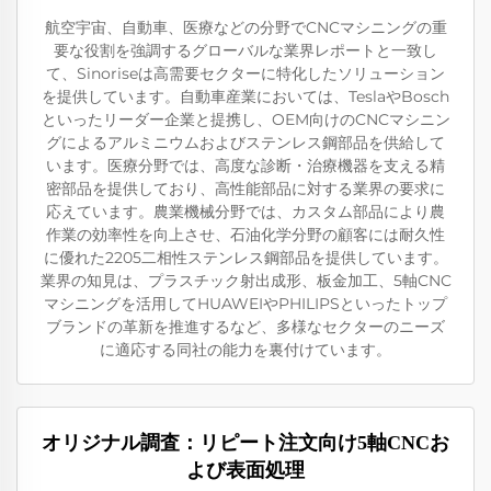
航空宇宙、自動車、医療などの分野でCNCマシニングの重
要な役割を強調するグローバルな業界レポートと一致し
て、Sinoriseは高需要セクターに特化したソリューション
を提供しています。自動車産業においては、TeslaやBosch
といったリーダー企業と提携し、OEM向けのCNCマシニン
グによるアルミニウムおよびステンレス鋼部品を供給して
います。医療分野では、高度な診断・治療機器を支える精
密部品を提供しており、高性能部品に対する業界の要求に
応えています。農業機械分野では、カスタム部品により農
作業の効率性を向上させ、石油化学分野の顧客には耐久性
に優れた2205二相性ステンレス鋼部品を提供しています。
業界の知見は、プラスチック射出成形、板金加工、5軸CNC
マシニングを活用してHUAWEIやPHILIPSといったトップ
ブランドの革新を推進するなど、多様なセクターのニーズ
に適応する同社の能力を裏付けています。
オリジナル調査：リピート注文向け5軸CNCお
よび表面処理