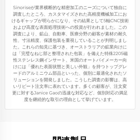
Sinoriseが業界横断的な精密加工のニーズについて独自に
調査したところ、カスタマイズされた高精度機械加工にお
けるギャップが明らかになり、その結果として5軸CNC技術
および高度な表面処理技術への投資が行われました。この
調査により、鉱山、自動車、医療分野の顧客が素材の耐久
性、寸法精度、保護包装を重視していることが判明しまし
た。これらの知見に基づき、オーストラリアの鉱業向けに
は「完璧なねじ部と整理された包装」を備えた特殊2205磁
性ステンレス鋼インサート、米国のオートバイメーカー向
けには「優れた表面状態と美しい外観」を持つトップグレ
ードのアルミニウム部品といった、個別に最適化されたソ
リューションを開発しました。こうした調査の影響は、高
いリピート注文率に表れています。多くの顧客が、注文変
更に対するJanice Gaoの迅速な対応など、個別対応の満足
度を継続的な取引の理由として挙げています。