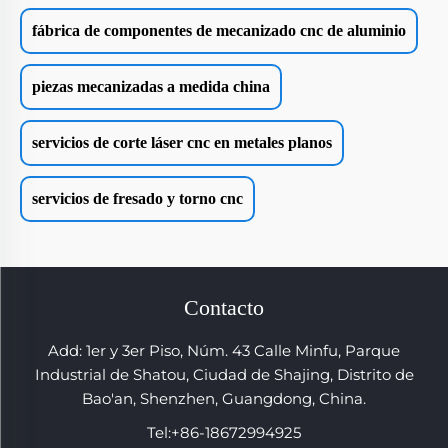
fábrica de componentes de mecanizado cnc de aluminio
piezas mecanizadas a medida china
servicios de corte láser cnc en metales planos
servicios de fresado y torno cnc
Contacto
Add: 1er y 3er Piso, Núm. 43 Calle Minfu, Parque
Industrial de Shatou, Ciudad de Shajing, Distrito de
Bao'an, Shenzhen, Guangdong, China.
Tel:
+86-18672994925