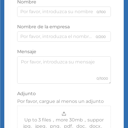
Nombre
0/100
Nombre de la empresa
0/200
Mensaje
0/1000
Adjunto
Por favor, cargue al menos un adjunto
Up to 3 files，more 30mb，suppor
jpg、jpeg、png、pdf、doc、docx、