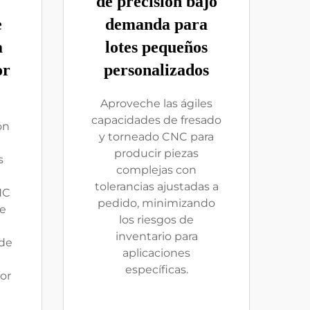
de precisión bajo
e
demanda para
a
lotes pequeños
or
personalizados
Aproveche las ágiles
capacidades de fresado
ón
y torneado CNC para
producir piezas
s
complejas con
tolerancias ajustadas a
NC
pedido, minimizando
e
los riesgos de
inventario para
 de
aplicaciones
específicas.
or