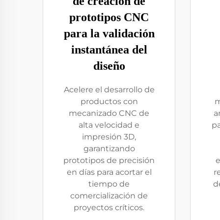
de creación de
prototipos CNC
para la validación
instantánea del
diseño
Acelere el desarrollo de
productos con
m
mecanizado CNC de
a
alta velocidad e
pa
impresión 3D,
garantizando
prototipos de precisión
e
en días para acortar el
r
tiempo de
d
comercialización de
proyectos críticos.