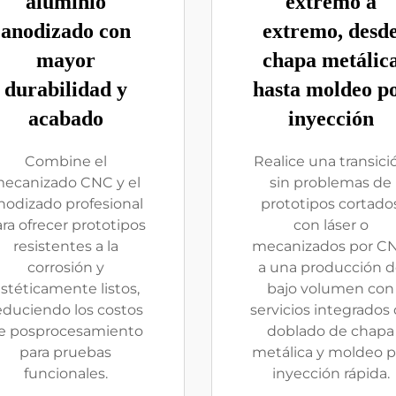
aluminio
extremo a
anodizado con
extremo, desd
mayor
chapa metálic
durabilidad y
hasta moldeo p
acabado
inyección
Combine el
Realice una transici
ecanizado CNC y el
sin problemas de
nodizado profesional
prototipos cortado
ra ofrecer prototipos
con láser o
resistentes a la
mecanizados por C
corrosión y
a una producción d
stéticamente listos,
bajo volumen con
educiendo los costos
servicios integrados
e posprocesamiento
doblado de chapa
para pruebas
metálica y moldeo p
funcionales.
inyección rápida.