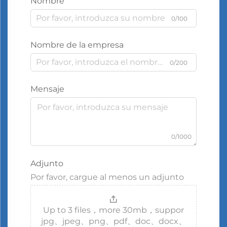
Nombre
0/100
Nombre de la empresa
0/200
Mensaje
0/1000
Adjunto
Por favor, cargue al menos un adjunto
Up to 3 files，more 30mb，suppor
jpg、jpeg、png、pdf、doc、docx、