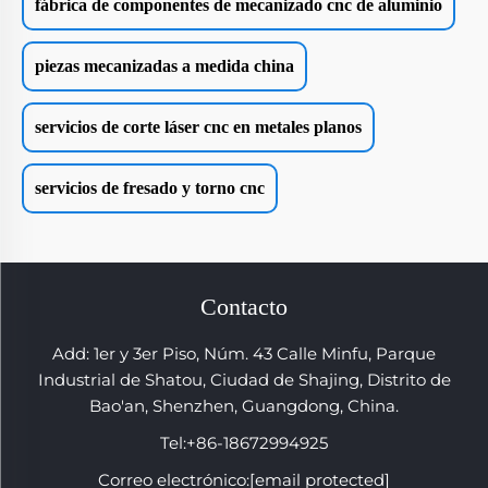
fábrica de componentes de mecanizado cnc de aluminio
piezas mecanizadas a medida china
servicios de corte láser cnc en metales planos
servicios de fresado y torno cnc
Contacto
Add: 1er y 3er Piso, Núm. 43 Calle Minfu, Parque
Industrial de Shatou, Ciudad de Shajing, Distrito de
Bao'an, Shenzhen, Guangdong, China.
Tel:
+86-18672994925
Correo electrónico:
[email protected]