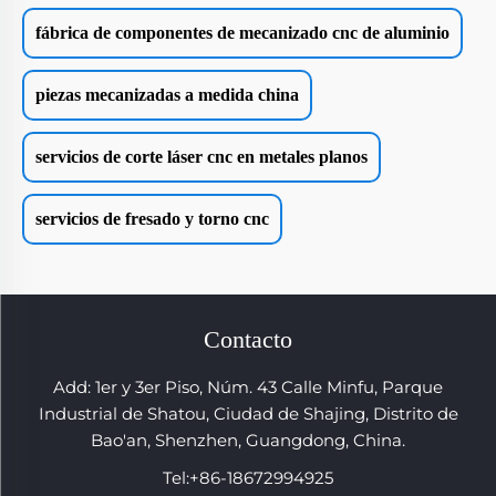
fábrica de componentes de mecanizado cnc de aluminio
piezas mecanizadas a medida china
servicios de corte láser cnc en metales planos
servicios de fresado y torno cnc
Contacto
Add: 1er y 3er Piso, Núm. 43 Calle Minfu, Parque
Industrial de Shatou, Ciudad de Shajing, Distrito de
Bao'an, Shenzhen, Guangdong, China.
Tel:
+86-18672994925