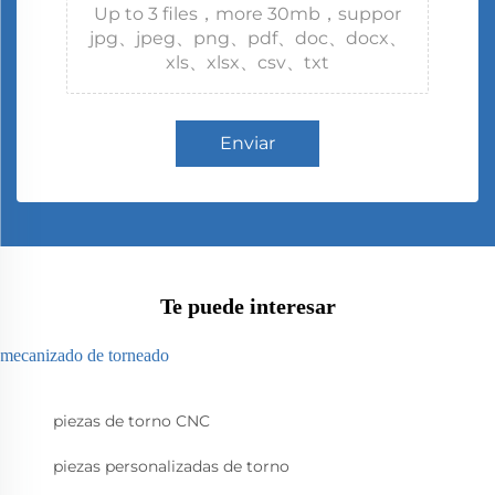
Up to 3 files，more 30mb，suppor
jpg、jpeg、png、pdf、doc、docx、
xls、xlsx、csv、txt
Enviar
Te puede interesar
mecanizado de torneado
piezas de torno CNC
piezas personalizadas de torno