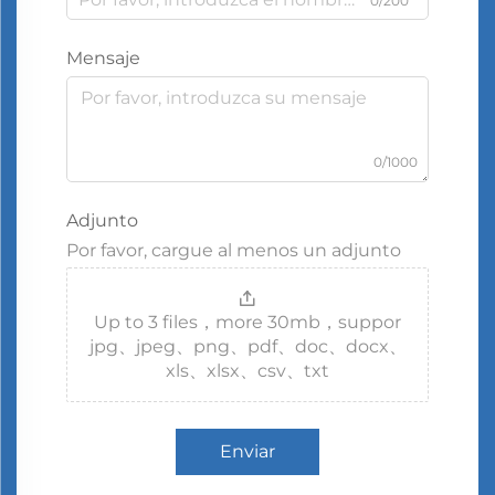
0/200
Mensaje
0/1000
Adjunto
Por favor, cargue al menos un adjunto
Up to 3 files，more 30mb，suppor
jpg、jpeg、png、pdf、doc、docx、
xls、xlsx、csv、txt
Enviar