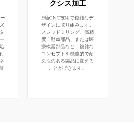
クシス加工
サー
5軸CNC技術で複雑なデ
ズ
ザインに取り組みます。
タ
スレッドミリング、高精
ー
度自動車部品、または医
処
療機器部品など、複雑な
付
コンセプトを機能的で耐
ネ
久性のある製品に変える
証
ことができます。