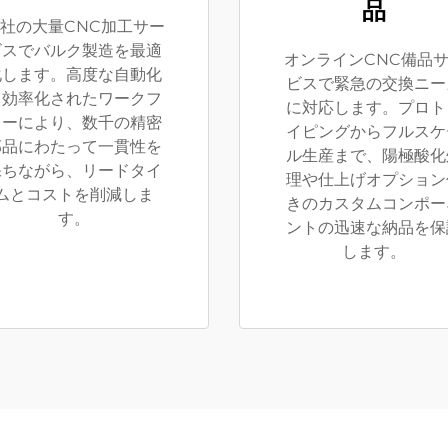
品
社の大量CNC加工サー
ビスでバルク製造を最適
オンラインCNC備品
化します。高度な自動化
ビスで緊急の交換ニー
と効率化されたワークフ
に対応します。プロト
ローにより、数千の精密
イピングからフルスケ
部品にわたって一貫性を
ル生産まで、陽極酸化
保ちながら、リードタイ
理や仕上げオプション
ムとコストを削減しま
きのカスタムコンポー
す。
ントの迅速な納品を保
します。