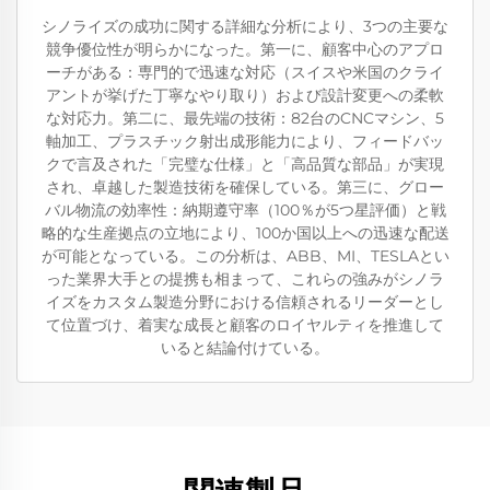
シノライズの成功に関する詳細な分析により、3つの主要な
競争優位性が明らかになった。第一に、顧客中心のアプロ
ーチがある：専門的で迅速な対応（スイスや米国のクライ
アントが挙げた丁寧なやり取り）および設計変更への柔軟
な対応力。第二に、最先端の技術：82台のCNCマシン、5
軸加工、プラスチック射出成形能力により、フィードバッ
クで言及された「完璧な仕様」と「高品質な部品」が実現
され、卓越した製造技術を確保している。第三に、グロー
バル物流の効率性：納期遵守率（100％が5つ星評価）と戦
略的な生産拠点の立地により、100か国以上への迅速な配送
が可能となっている。この分析は、ABB、MI、TESLAとい
った業界大手との提携も相まって、これらの強みがシノラ
イズをカスタム製造分野における信頼されるリーダーとし
て位置づけ、着実な成長と顧客のロイヤルティを推進して
いると結論付けている。