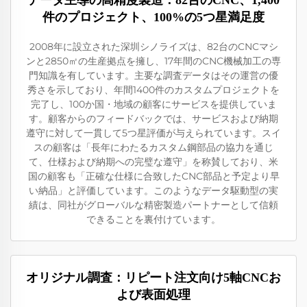
データ主導の高精度製造：82台のCNC、1,400
件のプロジェクト、100%の5つ星満足度
2008年に設立された深圳シノライズは、82台のCNCマシ
ンと2850㎡の生産拠点を擁し、17年間のCNC機械加工の専
門知識を有しています。主要な調査データはその運営の優
秀さを示しており、年間1400件のカスタムプロジェクトを
完了し、100か国・地域の顧客にサービスを提供していま
す。顧客からのフィードバックでは、サービスおよび納期
遵守に対して一貫して5つ星評価が与えられています。スイ
スの顧客は「長年にわたるカスタム鋼部品の協力を通じ
て、仕様および納期への完璧な遵守」を称賛しており、米
国の顧客も「正確な仕様に合致したCNC部品と予定より早
い納品」と評価しています。このようなデータ駆動型の実
績は、同社がグローバルな精密製造パートナーとして信頼
できることを裏付けています。
オリジナル調査：リピート注文向け5軸CNCお
よび表面処理