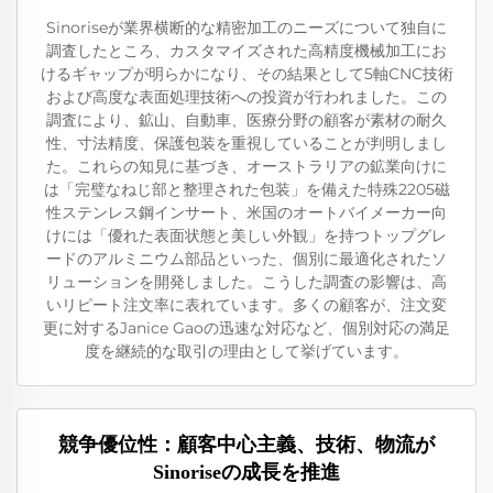
Sinoriseが業界横断的な精密加工のニーズについて独自に
調査したところ、カスタマイズされた高精度機械加工にお
けるギャップが明らかになり、その結果として5軸CNC技術
および高度な表面処理技術への投資が行われました。この
調査により、鉱山、自動車、医療分野の顧客が素材の耐久
性、寸法精度、保護包装を重視していることが判明しまし
た。これらの知見に基づき、オーストラリアの鉱業向けに
は「完璧なねじ部と整理された包装」を備えた特殊2205磁
性ステンレス鋼インサート、米国のオートバイメーカー向
けには「優れた表面状態と美しい外観」を持つトップグレ
ードのアルミニウム部品といった、個別に最適化されたソ
リューションを開発しました。こうした調査の影響は、高
いリピート注文率に表れています。多くの顧客が、注文変
更に対するJanice Gaoの迅速な対応など、個別対応の満足
度を継続的な取引の理由として挙げています。
競争優位性：顧客中心主義、技術、物流が
Sinoriseの成長を推進