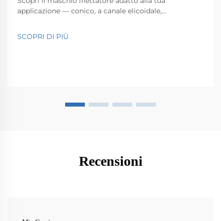
Scopri il maschio filettatore adatto alla tua
applicazione — conico, a canale elicoidale,
deformazione e altri. Ottimizza le prestazioni nella
lavorazione CNC con strategie esperte di selezione.
SCOPRI DI PIÙ
Scopri di più.
Recensioni