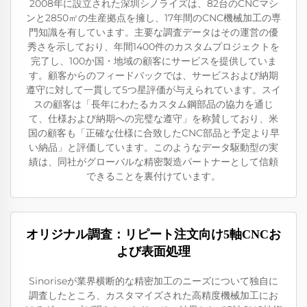
2008年に設立された深圳シノライズは、82台のCNCマシ
ンと2850㎡の生産拠点を擁し、17年間のCNC機械加工の専
門知識を有しています。主要な調査データはその運営の優
秀さを示しており、年間1400件のカスタムプロジェクトを
完了し、100か国・地域の顧客にサービスを提供していま
す。顧客からのフィードバックでは、サービスおよび納期
遵守に対して一貫して5つ星評価が与えられています。スイ
スの顧客は「長年にわたるカスタム鋼部品の協力を通じ
て、仕様および納期への完璧な遵守」を称賛しており、米
国の顧客も「正確な仕様に合致したCNC部品と予定より早
い納品」と評価しています。このようなデータ駆動型の実
績は、同社がグローバルな精密製造パートナーとして信頼
できることを裏付けています。
オリジナル調査：リピート注文向け5軸CNCお
よび表面処理
Sinoriseが業界横断的な精密加工のニーズについて独自に
調査したところ、カスタマイズされた高精度機械加工にお