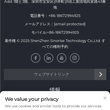
Add: 1階と3階、深圳市宝安区沙井町沙頭工業団地民富路43番
地
電話番号：
+86-18672994925
メールアドレス：
[email protected]
モバイル:
+86-18672994925
著作権 © 2025 ShenZhen Sinorise Technology Co.,Ltd. す
べての権利予約
ウェブサイトリンク
情報
We value your privacy
毎週のニュースレターを受け取るにはサインアップしてくだ
We use cookies and similar tools to provide our services.
さい