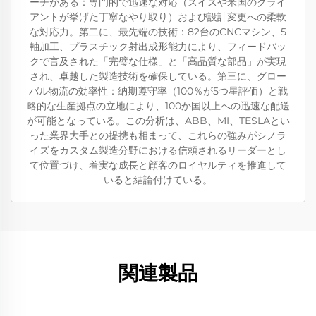
ーチがある：専門的で迅速な対応（スイスや米国のクライ
アントが挙げた丁寧なやり取り）および設計変更への柔軟
な対応力。第二に、最先端の技術：82台のCNCマシン、5
軸加工、プラスチック射出成形能力により、フィードバッ
クで言及された「完璧な仕様」と「高品質な部品」が実現
され、卓越した製造技術を確保している。第三に、グロー
バル物流の効率性：納期遵守率（100％が5つ星評価）と戦
略的な生産拠点の立地により、100か国以上への迅速な配送
が可能となっている。この分析は、ABB、MI、TESLAとい
った業界大手との提携も相まって、これらの強みがシノラ
イズをカスタム製造分野における信頼されるリーダーとし
て位置づけ、着実な成長と顧客のロイヤルティを推進して
いると結論付けている。
関連製品