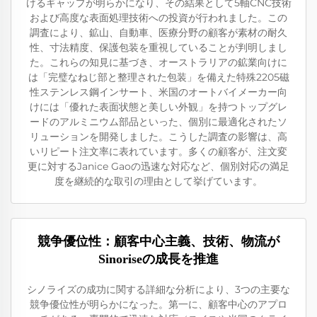
けるギャップが明らかになり、その結果として5軸CNC技術
および高度な表面処理技術への投資が行われました。この
調査により、鉱山、自動車、医療分野の顧客が素材の耐久
性、寸法精度、保護包装を重視していることが判明しまし
た。これらの知見に基づき、オーストラリアの鉱業向けに
は「完璧なねじ部と整理された包装」を備えた特殊2205磁
性ステンレス鋼インサート、米国のオートバイメーカー向
けには「優れた表面状態と美しい外観」を持つトップグレ
ードのアルミニウム部品といった、個別に最適化されたソ
リューションを開発しました。こうした調査の影響は、高
いリピート注文率に表れています。多くの顧客が、注文変
更に対するJanice Gaoの迅速な対応など、個別対応の満足
度を継続的な取引の理由として挙げています。
競争優位性：顧客中心主義、技術、物流が
Sinoriseの成長を推進
シノライズの成功に関する詳細な分析により、3つの主要な
競争優位性が明らかになった。第一に、顧客中心のアプロ