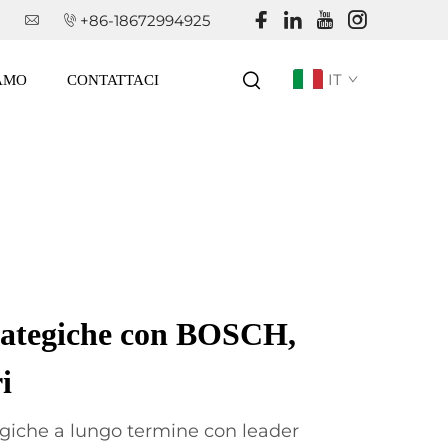
+86-18672994925
IT
IAMO
CONTATTACI
rategiche con BOSCH,
i
egiche a lungo termine con leader