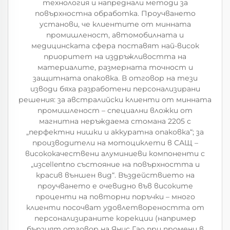
технология и напреднали методи за
повърхностна обработка. Проучването
установи, че клиентите от минната
промишленост, автомобилната и
медицинската сфера поставят най-висок
приоритет на издръжливостта на
материалите, размерната точност и
защитната опаковка. В отговор на тези
изводи бяха разработени персонализирани
решения: за австралийски клиенти от минната
промишленост – специални вложки от
магнитна неръждаема стомана 2205 с
„перфектни нишки и аккуратна опаковка“; за
производители на мотоциклети в САЩ –
висококачествени алуминиеви компоненти с
„изcellentno състояние на повърхността и
красив външен вид“. Въздействието на
проучването е очевидно във високите
проценти на повторни поръчки – много
клиенти посочват удовлетвореността от
персонализираните корекции (например
бързият отговор на Янис Гао при промени в