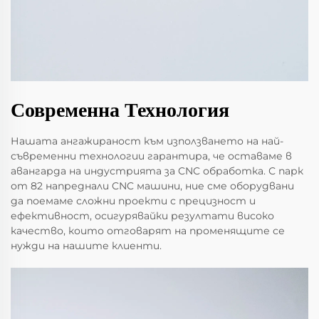
Современна Технология
Нашата ангажираност към използването на най-
съвременни технологии гарантира, че оставаме в
авангарда на индустрията за CNC обработка. С парк
от 82 напреднали CNC машини, ние сме оборудвани
да поемаме сложни проекти с прецизност и
ефективност, осигурявайки резултати високо
качество, които отговарят на променящите се
нужди на нашите клиенти.