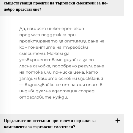
съществуващи проекти на търговски смесители за по-
добро представяне?
Да, нашият инженерен екип
предлага поддръжка при
проектирането за оптимизиране на
компонентите на търговски
смесители. Можем да
усъвършенстваме дизайна за по-
лесна сглобка, подобрено регулиране
на потока или по-ниска цена, като
запазим вашите основни изисквания
— възползвайки се от нашия опит в
индивидуална адаптация според
отрасловите нужди.
Предлагате ли отстъпки при големи поръчки за
компоненти за търговски смесители?