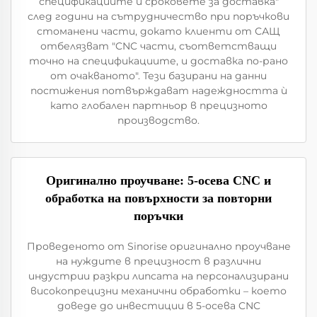
спецификациите и сроковете за доставка"
след години на сътрудничество при поръчкови
стоманени части, докато клиенти от САЩ
отбелязват "CNC части, съответстващи
точно на спецификациите, и доставка по-рано
от очакваното". Тези базирани на данни
постижения потвърждават надеждността ѝ
като глобален партньор в прецизното
производство.
Оригинално проучване: 5-осева CNC и
обработка на повърхности за повторни
поръчки
Проведеното от Sinorise оригинално проучване
на нуждите в прецизност в различни
индустрии разкри липсата на персонализирани
високопрецизни механични обработки – което
доведе до инвестиции в 5-осева CNC