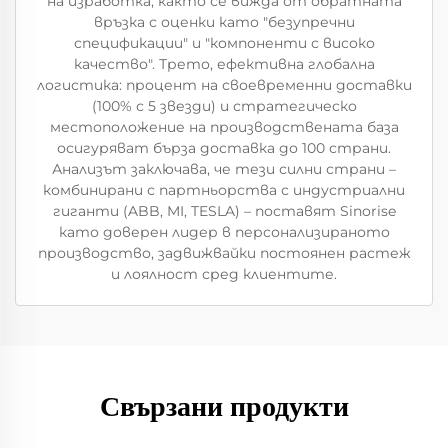
на изработка, както се вижда от обратната
връзка с оценки като "безупречни
спецификации" и "компоненти с високо
качество". Трето, ефективна глобална
логистика: процент на своевременни доставки
(100% с 5 звезди) и стратегическо
местоположение на производствената база
осигуряват бърза доставка до 100 страни.
Анализът заключава, че тези силни страни –
комбинирани с партньорства с индустриални
гиганти (ABB, MI, TESLA) – поставят Sinorise
като доверен лидер в персонализираното
производство, задвижвайки постоянен растеж
и лоялност сред клиентите.
Свързани продукти