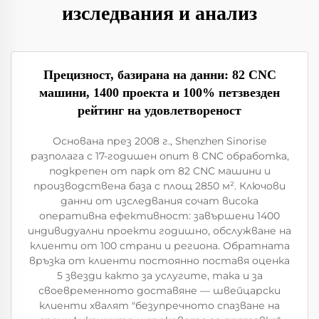
изследвания и анализ
Прецизност, базирана на данни: 82 CNC
машини, 1400 проекта и 100% петзвезден
рейтинг на удовлетвореност
Основана през 2008 г., Shenzhen Sinorise
разполага с 17-годишен опит в CNC обработка,
подкрепен от парк от 82 CNC машини и
производствена база с площ 2850 м². Ключови
данни от изследвания сочат висока
оперативна ефективност: завършени 1400
индивидуални проекти годишно, обслужване на
клиенти от 100 страни и региона. Обратната
връзка от клиенти постоянно поставя оценка
5 звезди както за услугите, така и за
своевременното доставяне — швейцарски
клиенти хвалят "безупречното спазване на