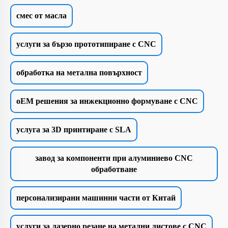
смес от масла
услуги за бързо прототипиране с CNC
обработка на метална повърхност
oEM решения за инжекционно формуване с CNC
услуга за 3D принтиране с SLA
завод за компоненти при алуминиево CNC
обработване
персонализирани машинни части от Китай
услуги за лазерно резане на метални листове с CNC