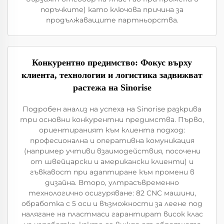
поръчките) като ключова причина за
продължаващите партньорства.
Конкурентно предимство: Фокус върху
клиента, технологии и логистика задвижват
растежа на Sinorise
Подробен анализ на успеха на Sinorise разкрива
три основни конкурентни предимства. Първо,
ориентираният към клиента подход:
професионална и оперативна комуникация
(например учтиви взаимодействия, посочени
от швейцарски и американски клиенти) и
гъвкавост при адаптиране към промени в
дизайна. Второ, ултрасъвременно
технологично осигуряване: 82 CNC машини,
обработка с 5 оси и възможности за леене под
налягане на пластмаси гарантират висок клас