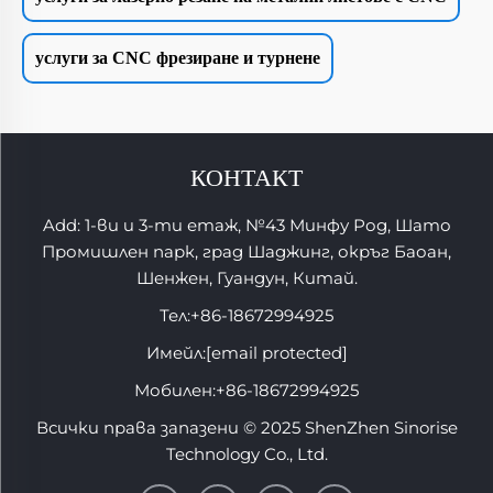
услуги за CNC фрезиране и турнене
КОНТАКТ
Add: 1-ви и 3-ти етаж, №43 Минфу Род, Шато
Промишлен парк, град Шаджинг, окръг Баоан,
Шенжен, Гуандун, Китай.
Тел:
+86-18672994925
Имейл:
[email protected]
Мобилен:
+86-18672994925
Всички права запазени © 2025 ShenZhen Sinorise
Technology Co., Ltd.