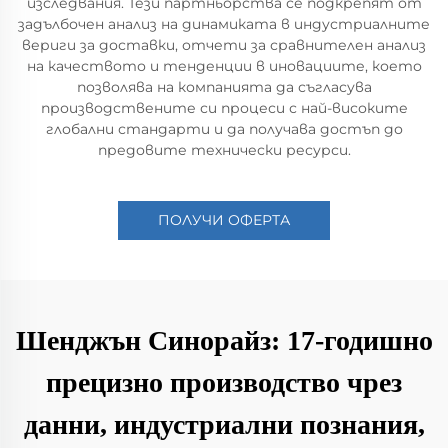
изследвания. Тези партньорства се подкрепят от
задълбочен анализ на динамиката в индустриалните
вериги за доставки, отчети за сравнителен анализ
на качеството и тенденции в иновациите, което
позволява на компанията да съгласува
производствените си процеси с най-високите
глобални стандарти и да получава достъп до
предовите технически ресурси.
ПОЛУЧИ ОФЕРТА
Шенджън Синорайз: 17-годишно
прецизно производство чрез
данни, индустриални познания,