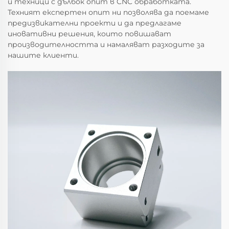
и техници с дълбок опит в CNC обработката.
Техният експертен опит ни позволява да поемаме
предизвикателни проекти и да предлагаме
иновативни решения, които повишават
производителността и намаляват разходите за
нашите клиенти.