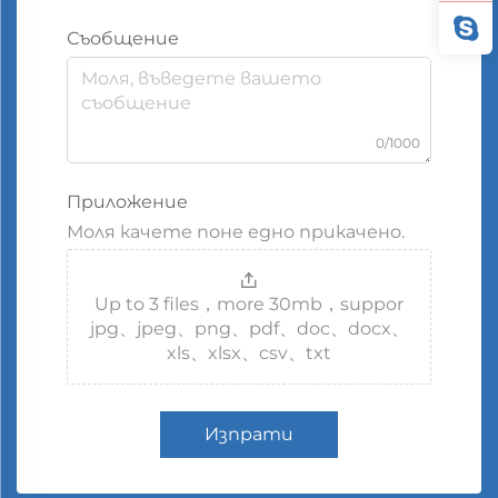
Съобщение
0/1000
Приложение
Моля качете поне едно прикачено.
Up to 3 files，more 30mb，suppor
jpg、jpeg、png、pdf、doc、docx、
xls、xlsx、csv、txt
Изпрати