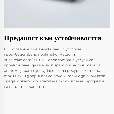
Преданост към устойчивостта
В Sinorise ние сме ангажирани с устойчиви
производствени практики. Нашият
висококачествен CNC обработване услуги са
проектирани да минимизират отпадъците и да
оптимизират използването на ресурси, като по
този начин допринасяме положително за околната
среда, докато доставяме изключителни продукти
на нашите клиенти.