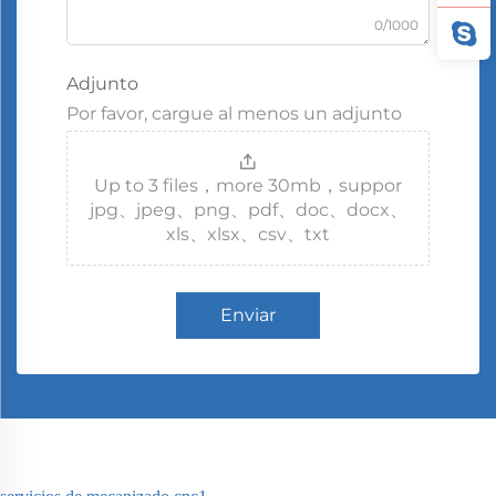
0/1000
Adjunto
Por favor, cargue al menos un adjunto
Up to 3 files，more 30mb，suppor
jpg、jpeg、png、pdf、doc、docx、
xls、xlsx、csv、txt
Enviar