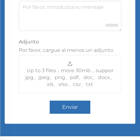
0/1000
Adjunto
Por favor, cargue al menos un adjunto
Up to 3 files，more 30mb，suppor
jpg、jpeg、png、pdf、doc、docx、
xls、xlsx、csv、txt
Enviar