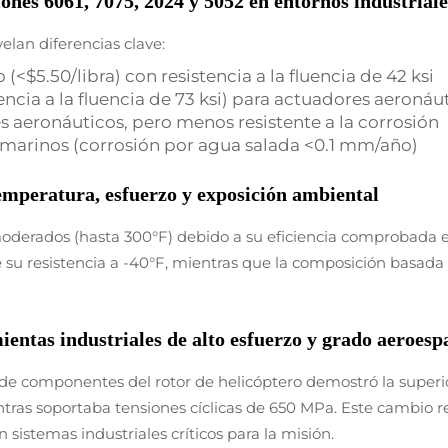
nes 6061, 7075, 2024 y 5052 en entornos industriale
lan diferencias clave:
<$5.50/libra) con resistencia a la fluencia de 42 ksi
tencia a la fluencia de 73 ksi) para actuadores aeronáu
res aeronáuticos, pero menos resistente a la corrosión
 marinos (corrosión por agua salada <0.1 mm/año)
temperatura, esfuerzo y exposición ambiental
moderados (hasta 300°F) debido a su eficiencia comprobada e
su resistencia a -40°F, mientras que la composición basada e
entas industriales de alto esfuerzo y grado aeroesp
e componentes del rotor de helicóptero demostró la superior
ntras soportaba tensiones cíclicas de 650 MPa. Este cambio 
 sistemas industriales críticos para la misión.