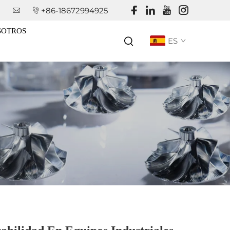
+86-18672994925
SOTROS
ES