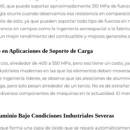
061, que puede soportar aproximadamente 310 MPa de fuerza d
ia ocurre cuando observamos esa resistencia en comparación
e de esto, ya que pueden soportar todo tipo de fuerzas en
rencia en campos como la ingeniería aeroespacial o la fabri
un mejor rendimiento del combustible y mejoras generales en
 en Aplicaciones de Soporte de Carga
bruta, alrededor de 400 a 550 MPa, pero eso tiene un costo
ustriales modernas en las que los elementos deben moverse,
e ingeniería líderes, se observa que las aleaciones de alum
rga, pero solo pesan alrededor de un tercio. No es de extraña
 y diversos componentes de máquinas en la actualidad. El m
luminio Bajo Condiciones Industriales Severas
porque forma una capa de óxido que se repara automáticamen