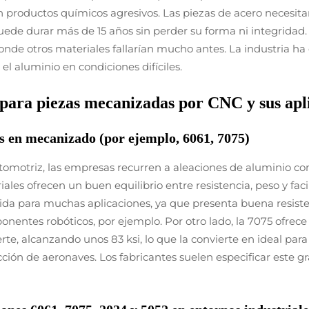
productos químicos agresivos. Las piezas de acero necesita
de durar más de 15 años sin perder su forma ni integridad. 
onde otros materiales fallarían mucho antes. La industria ha
l aluminio en condiciones difíciles.
 para piezas mecanizadas por CNC y sus apl
s en mecanizado (por ejemplo, 6061, 7075)
utomotriz, las empresas recurren a aleaciones de aluminio co
les ofrecen un buen equilibrio entre resistencia, peso y faci
da para muchas aplicaciones, ya que presenta buena resistenc
nentes robóticos, por ejemplo. Por otro lado, la 7075 ofrece
te, alcanzando unos 83 ksi, lo que la convierte en ideal par
ción de aeronaves. Los fabricantes suelen especificar este g