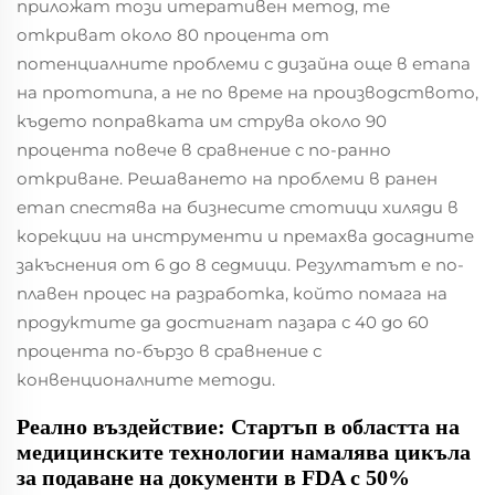
приложат този итеративен метод, те
откриват около 80 процента от
потенциалните проблеми с дизайна още в етапа
на прототипа, а не по време на производството,
където поправката им струва около 90
процента повече в сравнение с по-ранно
откриване. Решаването на проблеми в ранен
етап спестява на бизнесите стотици хиляди в
корекции на инструменти и премахва досадните
закъснения от 6 до 8 седмици. Резултатът е по-
плавен процес на разработка, който помага на
продуктите да достигнат пазара с 40 до 60
процента по-бързо в сравнение с
конвенционалните методи.
Реално въздействие: Стартъп в областта на
медицинските технологии намалява цикъла
за подаване на документи в FDA с 50%