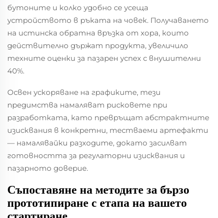
бутоните и колко удобно се усеща
устройството в ръката на човек. Получаването
на истинска обратна връзка от хора, които
действително държат продукта, увеличило
техните оценки за пазарен успех с внушителни
40%.
Освен ускоряване на графиките, тези
предимства намаляват рисковете при
разработката, като превръщат абстрактните
изисквания в конкретни, тестваеми артефакти
— намалявайки разходите, докато засилват
готовността за регулаторни изисквания и
пазарното доверие.
Съпоставяне на методите за бързо
прототипиране с етапа на вашето
стартиране