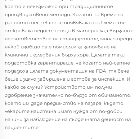
което е невъзможно при традиционните
производствени методи. Когато по време на
ранното тестване се появяваха проблеми, те
откриваха недостатъци в материала, свързани с
несъответствие на стандартите, много преди
някой изобщо да е помислил за започване на
клинични изследвания върху хора. Цялата тази
подготовка гарантираше, че когато най-сетне
подадоха цялата документация на FDA, тя вече
беше изцяло завършена и готова за инспекция. И
какво се случи? Устройството им получи
одобрение значително по-бързо от обичайното,
което им даде предимство на пазара, където
лекарите наистина имат нужда от по-добри
начини за наблюдение на сърдечната дейност на
пациентите.