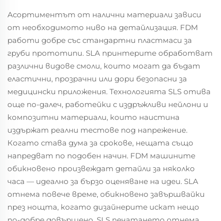
Асортиментът от налични материали зависи
от необходимото ниво на детайлизация. FDM
работи добре със стандартни пластмаси за
груби прототипи. SLA принтерите обработват
различни видове смоли, които могат да бъдат
еластични, прозрачни или дори безопасни за
медицински приложения. Технологията SLS отива
още по-далеч, работейки с издръжливи нейлони и
композитни материали, които наистина
издържат реални тестове под напрежение.
Когато става дума за срокове, нещата също
напредват по подобен начин. FDM машините
обикновено произвеждат детайли за няколко
часа — идеално за бързо оценяване на идеи. SLA
отнема повече време, обикновено завършвайки
през нощта, когато дизайнерите искат нещо
по-добре довършено. SLS печатането отнема