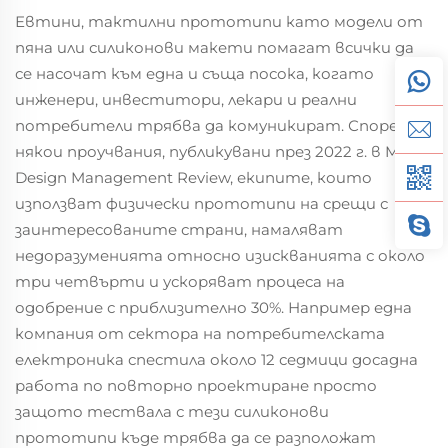
Евтини, тактилни прототипи като модели от
пяна или силиконови макети помагат всички да
се насочат към една и съща посока, когато
инженери, инвеститори, лекари и реални
потребители трябва да комуникират. Според
някои проучвания, публикувани през 2022 г. в MIT's
Design Management Review, екипите, които
използват физически прототипи на срещи с
заинтересованите страни, намаляват
недоразуменията относно изискванията с около
три четвърти и ускоряват процеса на
одобрение с приблизително 30%. Например една
компания от сектора на потребителската
електроника спестила около 12 седмици досадна
работа по повторно проектиране просто
защото тествала с тези силиконови
прототипи къде трябва да се разположат