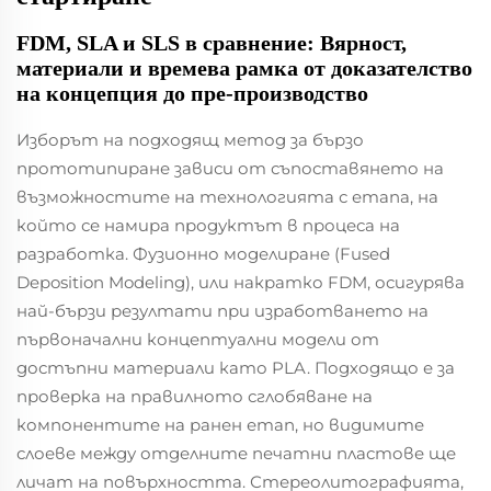
FDM, SLA и SLS в сравнение: Вярност,
материали и времева рамка от доказателство
на концепция до пре-производство
Изборът на подходящ метод за бързо
прототипиране зависи от съпоставянето на
възможностите на технологията с етапа, на
който се намира продуктът в процеса на
разработка. Фузионно моделиране (Fused
Deposition Modeling), или накратко FDM, осигурява
най-бързи резултати при изработването на
първоначални концептуални модели от
достъпни материали като PLA. Подходящо е за
проверка на правилното сглобяване на
компонентите на ранен етап, но видимите
слоеве между отделните печатни пластове ще
личат на повърхността. Стереолитографията,