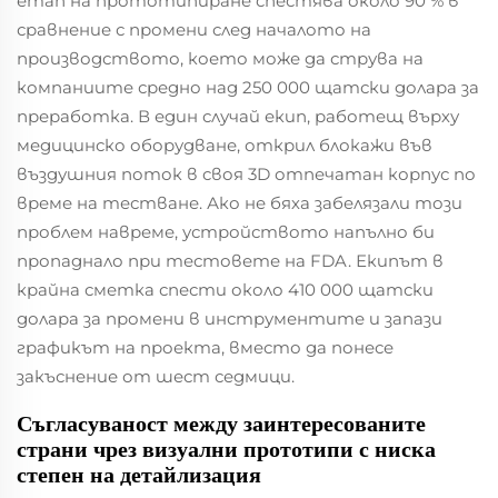
етап на прототипиране спестява около 90 % в
сравнение с промени след началото на
производството, което може да струва на
компаниите средно над 250 000 щатски долара за
преработка. В един случай екип, работещ върху
медицинско оборудване, открил блокажи във
въздушния поток в своя 3D отпечатан корпус по
време на тестване. Ако не бяха забелязали този
проблем навреме, устройството напълно би
пропаднало при тестовете на FDA. Екипът в
крайна сметка спести около 410 000 щатски
долара за промени в инструментите и запази
графикът на проекта, вместо да понесе
закъснение от шест седмици.
Съгласуваност между заинтересованите
страни чрез визуални прототипи с ниска
степен на детайлизация