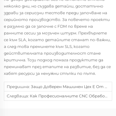
няколко дни, но създава детайли, достатъчно
здрави за сериозни тестове преди започване на
серийното производство. За повечето проекти
е разумно да се започне с FDM по време на
ранните сесии за мозъчен штурм. Прехвърлете
се към SLA, когато детайлите станат по-важни,
а след това преминете към SLS, когато
действителната производителност стане
критична. Този подход помага продуктите да
преминават през етапите на развитие, без да се
хабят ресурси за ненужни стъпки по пътя.
Предишна:
Защо Доверен Машинен Цех Е От Съществено Значение За Персонализирана Метална Обработка
Следваща:
Как Професионалните CNC Обработващи Услуги Повишават Производствената Ефективност