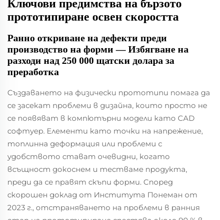
Ключови предимства на бързото
прототипиране освен скоростта
Ранно откриване на дефекти преди
производство на форми — Избягване на
разходи над 250 000 щатски долара за
преработка
Създаването на физически прототипи помага да
се засекат проблеми в дизайна, които просто не
се появяват в компютърни модели като CAD
софтуер. Елементи като точки на напрежение,
топлинна деформация или проблеми с
удобството стават очевидни, когато
всъщност докоснем и тестваме продукта,
преди да се правят скъпи форми. Според
скорошен доклад от Института Понеман от
2023 г., отстраняването на проблеми в ранния