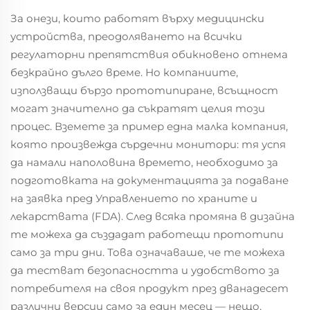
За онези, които работят върху медицински
устройства, преодоляването на всички
регулаторни препятствия обикновено отнема
безкрайно дълго време. Но компаниите,
използващи бързо прототипиране, всъщност
могат значително да съкратят целия този
процес. Вземете за пример една малка компания,
която произвежда сърдечни монитори: тя успя
да намали наполовина времето, необходимо за
подготовката на документацията за подаване
на заявка пред Управлението по храните и
лекарствата (FDA). След всяка промяна в дизайна
те можеха да създадат работещи прототипи
само за три дни. Това означаваше, че те можеха
да тестват безопасността и удобството за
потребителя на своя продукт през дванадесет
различни версии само за един месец — нещо,