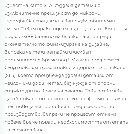
известна като SLA, създава детайли с
изключителна прецизност до микрони,
използвайки специални светочувствителни
смоли. Това я прави идеална за оценка на външния
вид и сглобяването на всички части преди
окончателното финализиране на дизайна,
въпреки че тези детайли изискват
допълнително време под UV лампи след печат.
След това има селективно лазерно спечатаване
(SLS), което произвежда здрави детайли от
нейлон или дори метал, без нужда от опорни
структури по време на печата. Това позволява
изработването на много сложни форми и реални
тестове за устойчивост преди серийното
производство, въпреки че процесът отнема
повече време поради необходимостта от етапа
на спечатаване.