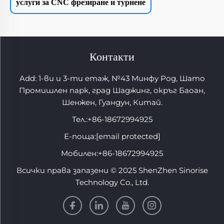
услуги за CNC фрезиране и турнене
Контакти
Add: 1-ви и 3-ти етаж, №43 Минфу Род, Шато
Промишлен парк, град Шаджинг, окръг Баоан,
Шенжен, Гуандун, Китай.
Тел.:
+86-18672994925
Е-поща:
[email protected]
Мобилен:
+86-18672994925
Всички права запазени © 2025 ShenZhen Sinorise
Technology Co., Ltd.