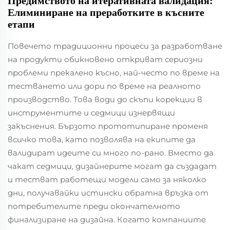
Предимството на итеративната валидация:
Елиминиране на преработките в късните
етапи
Повечето традиционни процеси за разработване
на продукти обикновено откриват сериозни
проблеми прекалено късно, най-често по време на
тестването или дори по време на реалното
производство. Това води до скъпи корекции в
инструментите и седмици изнервящи
закъснения. Бързото прототипиране променя
всичко това, като позволява на екипите да
валидират идеите си много по-рано. Вместо да
чакат седмици, дизайнерите могат да създадат
и тестват работещи модели само за няколко
дни, получавайки истински обратна връзка от
потребителите преди окончателното
финализиране на дизайна. Когато компаниите