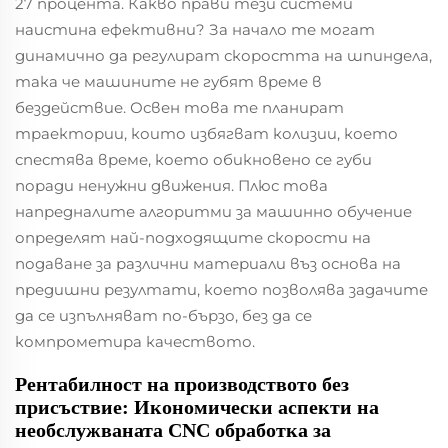
27 процента. Какво прави тези системи
наистина ефективни? За начало те могат
динамично да регулират скоростта на шпиндела,
така че машините не губят време в
бездействие. Освен това те планират
траектории, които избягват колизии, което
спестява време, което обикновено се губи
поради ненужни движения. Плюс това
напредналите алгоритми за машинно обучение
определят най-подходящите скорости на
подаване за различни материали въз основа на
предишни резултати, което позволява задачите
да се изпълняват по-бързо, без да се
компрометира качеството.
Рентабилност на производството без
присъствие: Икономически аспекти на
необслужваната CNC обработка за