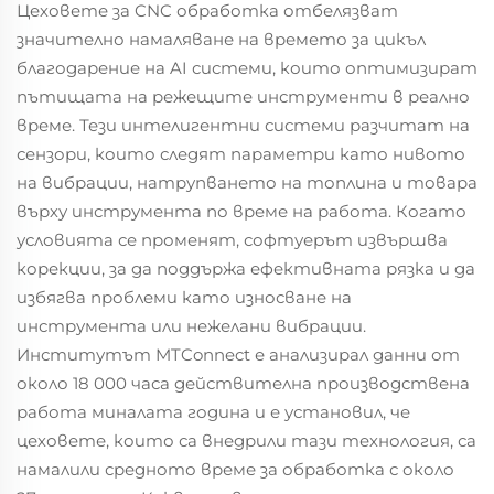
Цеховете за CNC обработка отбелязват
значително намаляване на времето за цикъл
благодарение на AI системи, които оптимизират
пътищата на режещите инструменти в реално
време. Тези интелигентни системи разчитат на
сензори, които следят параметри като нивото
на вибрации, натрупването на топлина и товара
върху инструмента по време на работа. Когато
условията се променят, софтуерът извършва
корекции, за да поддържа ефективната рязка и да
избягва проблеми като износване на
инструмента или нежелани вибрации.
Институтът MTConnect е анализирал данни от
около 18 000 часа действителна производствена
работа миналата година и е установил, че
цеховете, които са внедрили тази технология, са
намалили средното време за обработка с около