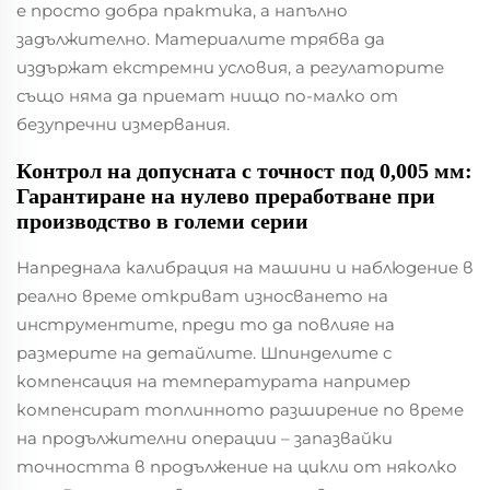
е просто добра практика, а напълно
задължително. Материалите трябва да
издържат екстремни условия, а регулаторите
също няма да приемат нищо по-малко от
безупречни измервания.
Контрол на допусната с точност под 0,005 мм:
Гарантиране на нулево преработване при
производство в големи серии
Напреднала калибрация на машини и наблюдение в
реално време откриват износването на
инструментите, преди то да повлияе на
размерите на детайлите. Шпинделите с
компенсация на температурата например
компенсират топлинното разширение по време
на продължителни операции – запазвайки
точността в продължение на цикли от няколко