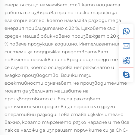
енергия също намаляват, тъй като нощната
работа се извършва при по-ниски тарифи за
електричество, което намалява разходите за
енергия приблизително с 22 %. Цеховете със
среден мащаб обикновено произвеждат с 20 до 30
% повече продукция годишно. Интелигентните
системи за поддръжка предотвратяват
повечето неочаквани повреди още преди те да
се случат, което осигурява непрекъснато и
гладко производство. Всички тези
ефективности означават, че производителите
могат да увеличат мащабите на
производството си, без да разходват
допълнителни средства за персонал и други
оперативни разходи. Това става изключително
важно, когато търсенето рязко нарасне и те все
пак се наложи да изпращат поръчките си за CNC-