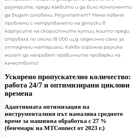
размерите, преди каквито и да било компоненти
да бъдат сглобени. Резултатът? Няма повече
проблеми с натрупването на допуски в
корпусите на скоростните кутии, които преди
струваха по около 18 000 щ.д. седмично само за
отпаднали материали. Каква огромна разлика
могат да направят правилните проверки на
качеството!
Ускорено пропускателно количество:
работа 24/7 и оптимизирани циклови
времена
Адаптивната оптимизация на
инструменталния път намалява средното
време за машинна обработка с 27 %
(бенчмарк на MTConnect от 2023 г.)