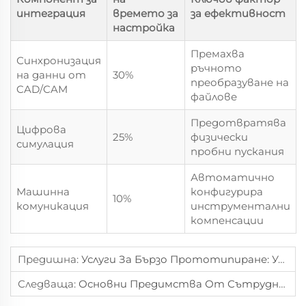
интеграция
времето за
за ефективност
настройка
Премахва
Синхронизация
ръчното
на данни от
30%
преобразуване на
CAD/CAM
файлове
Предотвратява
Цифрова
25%
физически
симулация
пробни пускания
Автоматично
Машинна
конфигурира
10%
комуникация
инструментални
компенсации
Предишна:
Услуги За Бързо Прототипиране: Ускорете Процеса На Стартиране На Вашия Продукт
Следваща:
Основни Предимства От Сътрудничество С Професионална Машинна Работилница За Нестандартни Части