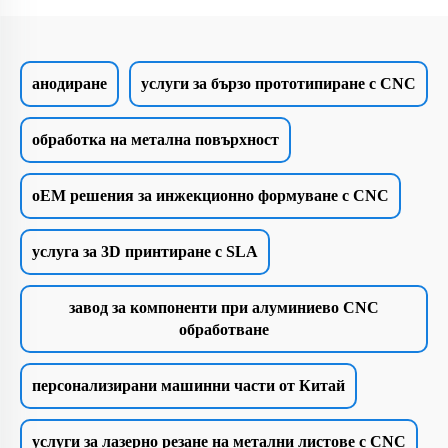
анодиране
услуги за бързо прототипиране с CNC
обработка на метална повърхност
oEM решения за инжекционно формуване с CNC
услуга за 3D принтиране с SLA
завод за компоненти при алуминиево CNC
обработване
персонализирани машинни части от Китай
услуги за лазерно резане на метални листове с CNC