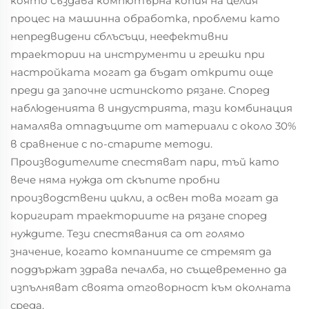
която създава компютърна копия на целия
процес на машинна обработка, проблеми като
непредвидени сблъсъци, неефективни
траектории на инструменти и грешки при
настройката могат да бъдат открити още
преди да започне истинското рязане. Според
наблюденията в индустрията, тази комбинация
намалява отпадъците от материали с около 30%
в сравнение с по-старите методи.
Производителите спестяват пари, тъй като
вече няма нужда от скъпите пробни
производствени цикли, а освен това могат да
коригират траекториите на рязане според
нуждите. Тези спестявания са от голямо
значение, когато компаниите се стремят да
поддържат здрава печалба, но същевременно да
изпълняват своята отговорност към околната
среда.