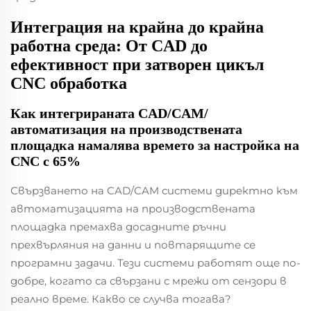
Интеграция на крайна до крайна
работна среда: От CAD до
ефективност при затворен цикъл
CNC обработка
Как интегрираната CAD/CAM/
автоматизация на производствената
площадка намалява времето за настройка на
CNC с 65%
Свързването на CAD/CAM системи директно към
автоматизацията на производствената
площадка премахва досадните ръчни
прехвърляния на данни и повтарящите се
програмни задачи. Тези системи работят още по-
добре, когато са свързани с мрежи от сензори в
реално време. Какво се случва тогава?