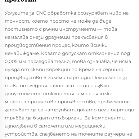
Услугите за CNC обработка осигуряват ниво на
точност, което просто не може да бъде
постигнато с ръчни инструменти — това
намалява онези дразнещи прекъсвания в
производствения процес, които всички
ненавиждаме. Когато допускат отклонения под
0,005 мм последователно, това означава, че няма
нужда от скъпи корекции по време на серийно
производство в големи партиди. Помислете за
това по следния начин: ако нещо е извън
допустимите отклонения само с няколко
микрона при масово производство, проблемите
започват да се натрупват, докато цели партиди
трябва да бъдат отхвърлени. За компоненти,
използвани в самолети или медицински
устройства, спазването на точните размери не