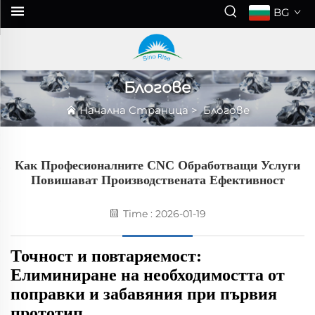
BG
Блогове
Начална Страница
>
Блогове
Как Професионалните CNC Обработващи Услуги
Повишават Производствената Ефективност
Time : 2026-01-19
Точност и повтаряемост:
Елиминиране на необходимостта от
поправки и забавяния при първия
прототип