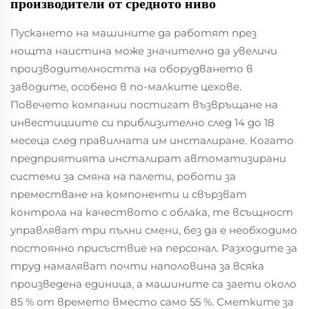
производители от средното ниво
Пускането на машините да работят през
нощта наистина може значително да увеличи
производителността на оборудването в
заводите, особено в по-малките цехове.
Повечето компании постигат възвръщане на
инвестициите си приблизително след 14 до 18
месеца след правилната им инсталиране. Когато
предприятията инсталират автоматизирани
системи за смяна на палети, роботи за
преместване на компоненти и свързват
контрола на качеството с облака, те всъщност
управляват три пълни смени, без да е необходимо
постоянно присъствие на персонал. Разходите за
труд намаляват почти наполовина за всяка
произведена единица, а машините са заети около
85 % от времето вместо само 55 %. Сметките за