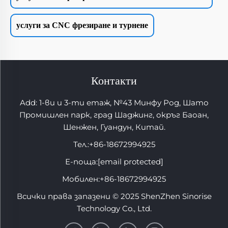
услуги за CNC фрезиране и турнене
Контакти
Add: 1-ви и 3-ти етаж, №43 Минфу Род, Шато
Промишлен парк, град Шаджинг, окръг Баоан,
Шенжен, Гуандун, Китай.
Тел.:
+86-18672994925
Е-поща:
[email protected]
Мобилен:
+86-18672994925
Всички права запазени © 2025 ShenZhen Sinorise
Technology Co., Ltd.