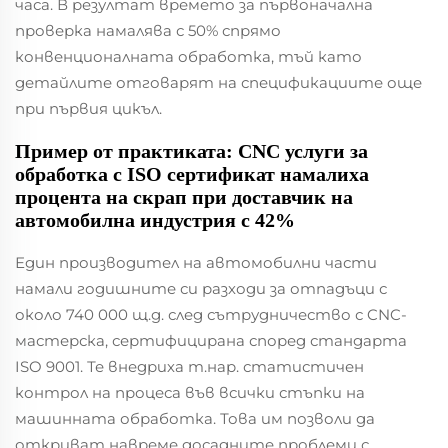
часа. В резултат времето за първоначална
проверка намалява с 50% спрямо
конвенционалната обработка, тъй като
детайлите отговарят на спецификациите още
при първия цикъл.
Пример от практиката: CNC услуги за
обработка с ISO сертификат намалиха
процентa на скрап при доставчик на
автомобилна индустрия с 42%
Един производител на автомобилни части
намали годишните си разходи за отпадъци с
около 740 000 щ.д. след сътрудничество с CNC-
мастерска, сертифицирана според стандарта
ISO 9001. Те внедриха т.нар. статистичен
контрол на процеса във всички стъпки на
машинната обработка. Това им позволи да
откриват навреме досадните проблеми с