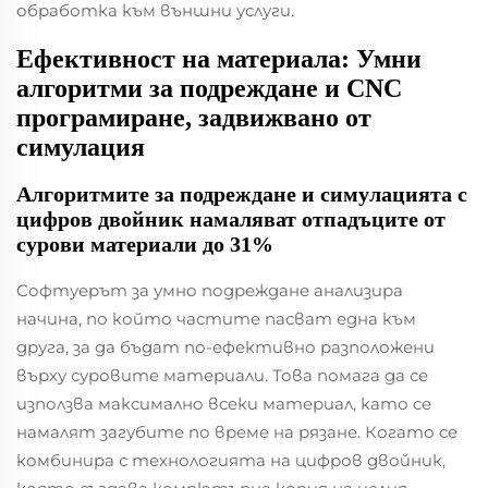
обработка към външни услуги.
Ефективност на материала: Умни
алгоритми за подреждане и CNC
програмиране, задвижвано от
симулация
Алгоритмите за подреждане и симулацията с
цифров двойник намаляват отпадъците от
сурови материали до 31%
Софтуерът за умно подреждане анализира
начина, по който частите пасват една към
друга, за да бъдат по-ефективно разположени
върху суровите материали. Това помага да се
използва максимално всеки материал, като се
намалят загубите по време на рязане. Когато се
комбинира с технологията на цифров двойник,