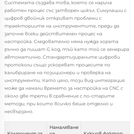
Системата създава това, което се нарича
работен процес със затворен цикъл. Симулации с
цифров двойник откриват проблеми с
траекториите на инструментите, преди да
започне всеки действителен процес на
настройка. Следователно няма нужда хората
ръчно да пишат G код, тъй като той се генерира
автоматично. Стандартизираните цифрови
протоколи също ускоряват процесите по
калибриране на позиционери и проверка на
инструменти. Като цяло, този вид интеграция
може да намали времето за настройка на CNC с
около две трети в сравнение с по-старите
методи, при които всичко беше отделно и
несвързано.
Намаляване
Компонент за
на
Ключов фактор