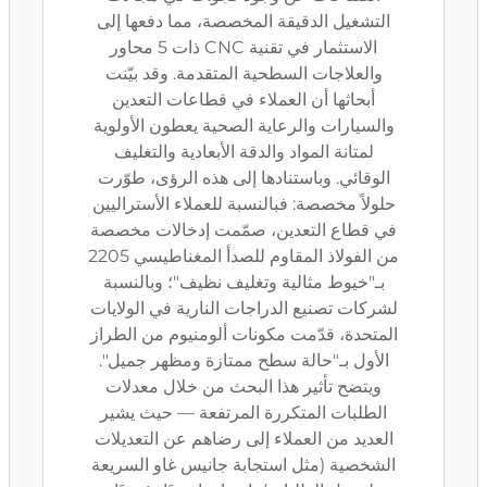
التشغيل الدقيقة المخصصة، مما دفعها إلى
الاستثمار في تقنية CNC ذات 5 محاور
والعلاجات السطحية المتقدمة. وقد بيّنت
أبحاثها أن العملاء في قطاعات التعدين
والسيارات والرعاية الصحية يعطون الأولوية
لمتانة المواد والدقة الأبعادية والتغليف
الوقائي. وباستنادها إلى هذه الرؤى، طوّرت
حلولاً مخصصة: فبالنسبة للعملاء الأستراليين
في قطاع التعدين، صمّمت إدخالات مخصصة
من الفولاذ المقاوم للصدأ المغناطيسي 2205
بـ"خيوط مثالية وتغليف نظيف"؛ وبالنسبة
لشركات تصنيع الدراجات النارية في الولايات
المتحدة، قدّمت مكونات ألومنيوم من الطراز
الأول بـ"حالة سطح ممتازة ومظهر جميل".
ويتضح تأثير هذا البحث من خلال معدلات
الطلبات المتكررة المرتفعة — حيث يشير
العديد من العملاء إلى رضاهم عن التعديلات
الشخصية (مثل استجابة جانيس غاو السريعة