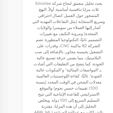
يحدد تحليل متعمق لنجاح شركة Sinorise
ثلاث مزايا تنافسية أساسية. أولاً، النهج
المتمحور حول العميل: اتصال احترافي
وسريع الاستجابة (مثل التفاعلات المهذبة التي
أشار إليها العملاء من سويسرا والولايات
المتحدة) ومرونة التكيف مع تغييرات
التصميم. ثانيًا، التكنولوجيا المتطورة: تضم
الشركة 82 ماكينة CNC، وقدرات على
التشغيل بخمسة محاور، بالإضافة إلى صب
البلاستيك، مما يضمن حرفة تصنيع عالية
الجودة، كما يتضح من التعليقات التي أشادت
بـ"المواصفات المثالية" و"المكونات عالية
الجودة". ثالثًا، كفاءة اللوجستيات العالمية:
معدلات الشحن في الوقت المحدد (بنسبة
100٪ تقييمات خمس نجوم) والموقع
الاستراتيجي للقاعدة الإنتاجية التي تتيح
التسليم السريع إلى 100 دولة. ويخلص
التحليل إلى أن هذه المزايا، مقترنة
بالشراكات مع عمالقة الصناعة (ABB، MI،