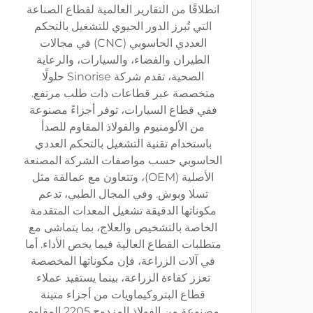
انطلاقًا من التقارير العالمية لقطاع الصناعة
التي تُبرز الدور الحيوي للتشغيل بالتحكم
العددي الحاسوبي (CNC) في مجالات
الطيران والفضاء، والسيارات، والرعاية
الصحية، تقدم شركة Sinorise حلولًا
متخصصة عبر قطاعات ذات طلب مرتفع.
ففي قطاع السيارات، توفر أجزاءً مصنوعة
من الألومنيوم والفولاذ المقاوم للصدأ
باستخدام تقنية التشغيل بالتحكم العددي
الحاسوبي حسب مواصفات الشركة المصنعة
الأصلية (OEM)، وتتعاون مع عمالقة مثل
تسلا وبوش. وفي المجال الطبي، تدعم
مكوناتها الدقيقة تشغيل المعدات المتقدمة
الخاصة بالتشخيص والعلاج، بما يتماشى مع
متطلبات القطاع العالية فيما يخص الأداء. أما
في آلات الزراعة، فإن مكوناتها المخصصة
تعزز كفاءة الزراعة، بينما يستفيد عملاء
قطاع البتروكيماويات من أجزاء متينة
مصنوعة من الفولاذ المزدوج 2205 المقاوم