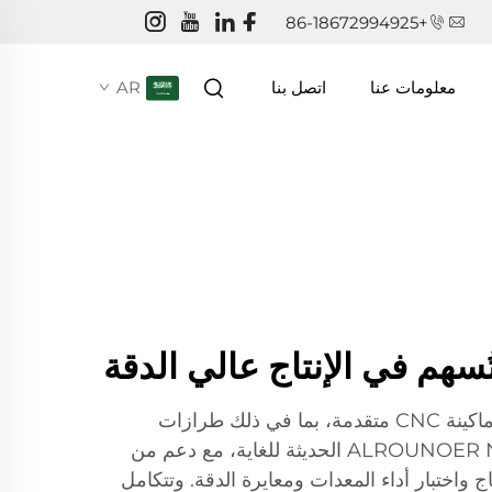
+86-18672994925
AR
معلومات عنا
اتصل بنا
تُشغل أسطولاً مكوناً من 82 ماكينة CNC متقدمة، بما في ذلك طرازات
ARBURG و ALROUNOER NC GOLDEN الحديثة للغاية، مع دعم من
ج واختبار أداء المعدات ومعايرة الدقة. وتتكامل