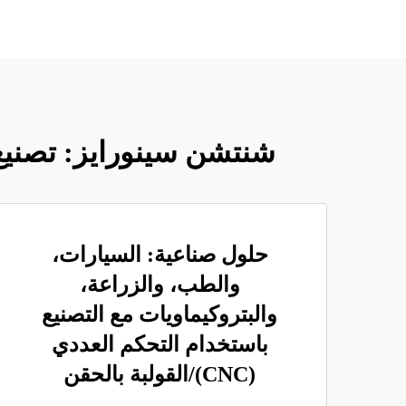
شنتشن سينورايز: تصنيع دقيق منذ 17 عامًا عبر البيانات
حلول صناعية: السيارات،
والطب، والزراعة،
والبتروكيماويات مع التصنيع
باستخدام التحكم العددي
(CNC)/القولبة بالحقن