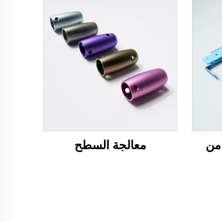
من
معالجة السطح