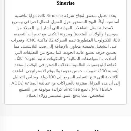
Sinorise
يحدد تحليل متعمق لنجاح شركة Sinorise ثلاث مزايا تنافسية
أساسية. أولاً، النهج المتمحور حول العميل: اتصال احترافي وسريع
الاستجابة (مثل التفاعلات المهذبة التي أشار إليها العملاء من
سويسرا والولايات المتحدة) ومرونة التكيف مع تغييرات التصميم.
ثانيًا، التكنولوجيا المتطورة: تضم الشركة 82 ماكينة CNC، وقدرات
على التشغيل بخمسة محاور، بالإضافة إلى صب البلاستيك، مما
يضمن حرفة تصنيع عالية الجودة، كما يتضح من التعليقات التي
أشادت بـ"المواصفات المثالية" و"المكونات عالية الجودة". ثالثًا،
كفاءة اللوجستيات العالمية: معدلات الشحن في الوقت المحدد
(بنسبة 100٪ تقييمات خمس نجوم) والموقع الاستراتيجي للقاعدة
الإنتاجية التي تتيح التسليم السريع إلى 100 دولة. ويخلص التحليل
إلى أن هذه المزايا، مقترنة بالشراكات مع عمالقة الصناعة (ABB،
MI، TESLA)، تضع Sinorise كرائدة موثوقة في التصنيع
المخصص، مما يدفع النمو المستمر وولاء العملاء.