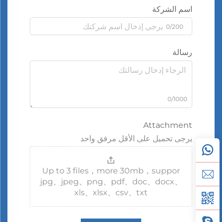
اسم الشركة
0/200
رسالة
0/1000
Attachment
يرجى تحميل على الأقل مرفق واحد
Up to 3 files，more 30mb，suppor
jpg、jpeg、png、pdf、doc、docx、
xls、xlsx、csv、txt