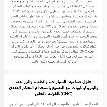
تأسست شركة شنتشن سينورايز في عام 2008، وتتمتع بخبرة
تمتد إلى 17 عامًا في مجال التصنيع باستخدام ماكينات التحكم
العددي (CNC)، ويدعمها أسطول مكوّن من 82 ماكينة CNC
وقاعدة إنتاجية تبلغ مساحتها 2850 مترًا مربعًا. تُظهر بيانات البحث
الرئيسية التميز التشغيلي للشركة: إنجاز 1400 مشروع مخصص
سنويًا، وتوفير الخدمات لعملاء من 100 دولة ومنطقة. يمنح العملاء
باستمرار تقييمات خمس نجوم لكل من الخدمة والتسليم في
الوقت المحدد — حيث أشاد العملاء السويسريون بـ"الالتزام الدقيق
بالمواصفات وأزمنة التسليم" بعد سنوات من التعاون في توريد
قطع فولاذية مخصصة، في حين أشار العملاء الأمريكيون إلى أن
"قطع CNC تتطابق تمامًا مع المواصفات المطلوبة وتُسلَّم قبل
الموعد المتوقع". هذه الأداء القائم على البيانات يؤكّد موثوقية
الشركة كشريك تصنيع دقيق عالمي.
حلول صناعية: السيارات، والطب، والزراعة،
والبتروكيماويات مع التصنيع باستخدام التحكم العددي
(CNC)/القولبة بالحقن
انطلاقًا من التقارير العالمية لقطاع الصناعة التي تُبرز الدور الحيوي