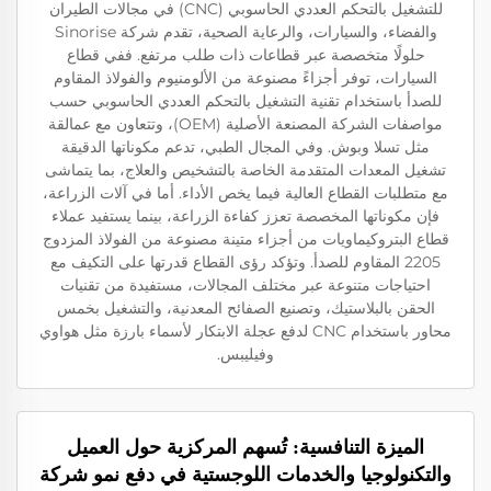
للتشغيل بالتحكم العددي الحاسوبي (CNC) في مجالات الطيران
والفضاء، والسيارات، والرعاية الصحية، تقدم شركة Sinorise
حلولًا متخصصة عبر قطاعات ذات طلب مرتفع. ففي قطاع
السيارات، توفر أجزاءً مصنوعة من الألومنيوم والفولاذ المقاوم
للصدأ باستخدام تقنية التشغيل بالتحكم العددي الحاسوبي حسب
مواصفات الشركة المصنعة الأصلية (OEM)، وتتعاون مع عمالقة
مثل تسلا وبوش. وفي المجال الطبي، تدعم مكوناتها الدقيقة
تشغيل المعدات المتقدمة الخاصة بالتشخيص والعلاج، بما يتماشى
مع متطلبات القطاع العالية فيما يخص الأداء. أما في آلات الزراعة،
فإن مكوناتها المخصصة تعزز كفاءة الزراعة، بينما يستفيد عملاء
قطاع البتروكيماويات من أجزاء متينة مصنوعة من الفولاذ المزدوج
2205 المقاوم للصدأ. وتؤكد رؤى القطاع قدرتها على التكيف مع
احتياجات متنوعة عبر مختلف المجالات، مستفيدة من تقنيات
الحقن بالبلاستيك، وتصنيع الصفائح المعدنية، والتشغيل بخمس
محاور باستخدام CNC لدفع عجلة الابتكار لأسماء بارزة مثل هواوي
وفيليبس.
الميزة التنافسية: تُسهم المركزية حول العميل
والتكنولوجيا والخدمات اللوجستية في دفع نمو شركة