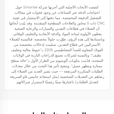
كشفت الأبحاث الأصلية التي أجرتها شركة Sinorise حول
احتياجات الدقة عبر الصناعات عن وجود فجوات في مجالات
التشغيل الدقيقة المخصصة، مما دفعها إلى الاستثمار في تقنية
CNC ذات 5 محاور والعلاجات السطحية المتقدمة. وقد بيّنت أبحاثها
أن العملاء في قطاعات التعدين والسيارات والرعاية الصحية
يعطون الأولوية لمتانة المواد والدقة الأبعادية والتغليف الوقائي.
وباستنادها إلى هذه الرؤى، طوّرت حلولاً مخصصة: فبالنسبة للعملاء
الأستراليين في قطاع التعدين، صمّمت إدخالات مخصصة من
الفولاذ المقاوم للصدأ المغناطيسي 2205 بـ"خيوط مثالية وتغليف
نظيف"؛ وبالنسبة لشركات تصنيع الدراجات النارية في الولايات
المتحدة، قدّمت مكونات ألومنيوم من الطراز الأول بـ"حالة سطح
ممتازة ومظهر جميل". ويتضح تأثير هذا البحث من خلال معدلات
الطلبات المتكررة المرتفعة — حيث يشير العديد من العملاء إلى
رضاهم عن التعديلات الشخصية (مثل استجابة جانيس غاو السريعة
لتعديل الطلبات) باعتبارها سببًا رئيسيًا لاستمرار شراكاتهم.