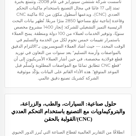
تأسست شركة شنتشن سينورايز في عام 2008، وتتمتع بخبرة
تمتد إلى 17 عامًا في مجال التصنيع باستخدام ماكينات التحكم
العددي (CNC)، ويدعمها أسطول مكوّن من 82 ماكينة CNC
وقاعدة إنتاجية تبلغ مساحتها 2850 مترًا مربعًا. تُظهر بيانات البحث
الرئيسية التميز التشغيلي للشركة: إنجاز 1400 مشروع مخصص
سنويًا، وتوفير الخدمات لعملاء من 100 دولة ومنطقة. يمنح العملاء
باستمرار تقييمات خمس نجوم لكل من الخدمة والتسليم في
الوقت المحدد — حيث أشاد العملاء السويسريون بـ"الالتزام الدقيق
بالمواصفات وأزمنة التسليم" بعد سنوات من التعاون في توريد
قطع فولاذية مخصصة، في حين أشار العملاء الأمريكيون إلى أن
"قطع CNC تتطابق تمامًا مع المواصفات المطلوبة وتُسلَّم قبل
الموعد المتوقع". هذه الأداء القائم على البيانات يؤكّد موثوقية
الشركة كشريك تصنيع دقيق عالمي.
حلول صناعية: السيارات، والطب، والزراعة،
والبتروكيماويات مع التصنيع باستخدام التحكم العددي
(CNC)/القولبة بالحقن
انطلاقًا من التقارير العالمية لقطاع الصناعة التي تُبرز الدور الحيوي