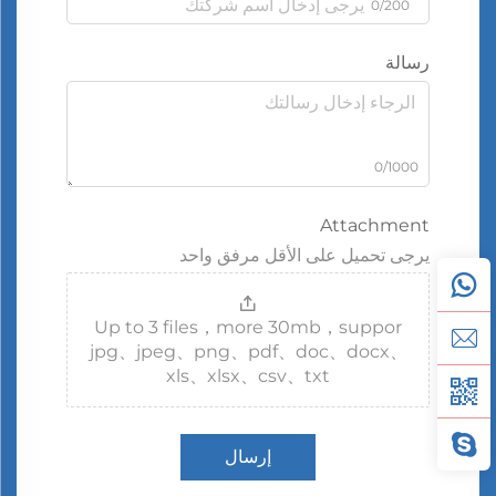
0/200
رسالة
0/1000
Attachment
يرجى تحميل على الأقل مرفق واحد
Up to 3 files，more 30mb，suppor
jpg、jpeg、png、pdf、doc、docx、
xls、xlsx、csv、txt
إرسال