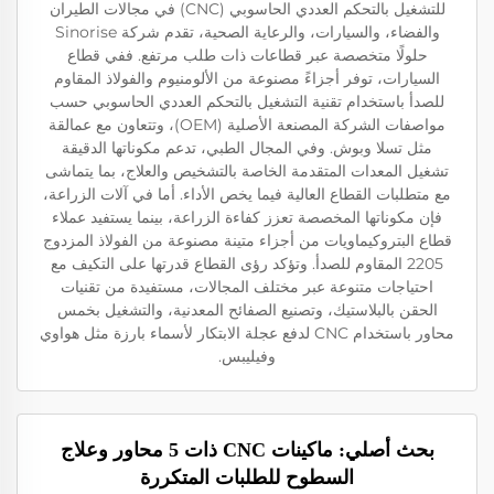
للتشغيل بالتحكم العددي الحاسوبي (CNC) في مجالات الطيران
والفضاء، والسيارات، والرعاية الصحية، تقدم شركة Sinorise
حلولًا متخصصة عبر قطاعات ذات طلب مرتفع. ففي قطاع
السيارات، توفر أجزاءً مصنوعة من الألومنيوم والفولاذ المقاوم
للصدأ باستخدام تقنية التشغيل بالتحكم العددي الحاسوبي حسب
مواصفات الشركة المصنعة الأصلية (OEM)، وتتعاون مع عمالقة
مثل تسلا وبوش. وفي المجال الطبي، تدعم مكوناتها الدقيقة
تشغيل المعدات المتقدمة الخاصة بالتشخيص والعلاج، بما يتماشى
مع متطلبات القطاع العالية فيما يخص الأداء. أما في آلات الزراعة،
فإن مكوناتها المخصصة تعزز كفاءة الزراعة، بينما يستفيد عملاء
قطاع البتروكيماويات من أجزاء متينة مصنوعة من الفولاذ المزدوج
2205 المقاوم للصدأ. وتؤكد رؤى القطاع قدرتها على التكيف مع
احتياجات متنوعة عبر مختلف المجالات، مستفيدة من تقنيات
الحقن بالبلاستيك، وتصنيع الصفائح المعدنية، والتشغيل بخمس
محاور باستخدام CNC لدفع عجلة الابتكار لأسماء بارزة مثل هواوي
وفيليبس.
بحث أصلي: ماكينات CNC ذات 5 محاور وعلاج
السطوح للطلبات المتكررة