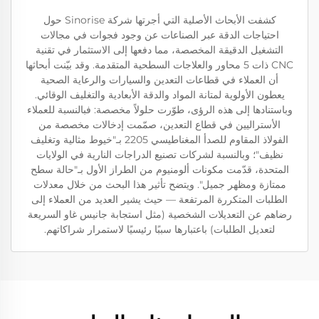
كشفت الأبحاث الأصلية التي أجرتها شركة Sinorise حول
احتياجات الدقة عبر الصناعات عن وجود فجوات في مجالات
التشغيل الدقيقة المخصصة، مما دفعها إلى الاستثمار في تقنية
CNC ذات 5 محاور والعلاجات السطحية المتقدمة. وقد بيّنت أبحاثها
أن العملاء في قطاعات التعدين والسيارات والرعاية الصحية
يعطون الأولوية لمتانة المواد والدقة الأبعادية والتغليف الوقائي.
وباستنادها إلى هذه الرؤى، طوّرت حلولاً مخصصة: فبالنسبة للعملاء
الأستراليين في قطاع التعدين، صمّمت إدخالات مخصصة من
الفولاذ المقاوم للصدأ المغناطيسي 2205 بـ"خيوط مثالية وتغليف
نظيف"؛ وبالنسبة لشركات تصنيع الدراجات النارية في الولايات
المتحدة، قدّمت مكونات ألومنيوم من الطراز الأول بـ"حالة سطح
ممتازة ومظهر جميل". ويتضح تأثير هذا البحث من خلال معدلات
الطلبات المتكررة المرتفعة — حيث يشير العديد من العملاء إلى
رضاهم عن التعديلات الشخصية (مثل استجابة جانيس غاو السريعة
لتعديل الطلبات) باعتبارها سببًا رئيسيًا لاستمرار شراكاتهم.