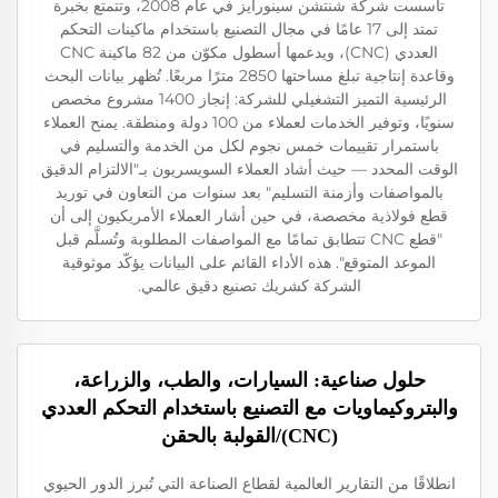
تأسست شركة شنتشن سينورايز في عام 2008، وتتمتع بخبرة
تمتد إلى 17 عامًا في مجال التصنيع باستخدام ماكينات التحكم
العددي (CNC)، ويدعمها أسطول مكوّن من 82 ماكينة CNC
وقاعدة إنتاجية تبلغ مساحتها 2850 مترًا مربعًا. تُظهر بيانات البحث
الرئيسية التميز التشغيلي للشركة: إنجاز 1400 مشروع مخصص
سنويًا، وتوفير الخدمات لعملاء من 100 دولة ومنطقة. يمنح العملاء
باستمرار تقييمات خمس نجوم لكل من الخدمة والتسليم في
الوقت المحدد — حيث أشاد العملاء السويسريون بـ"الالتزام الدقيق
بالمواصفات وأزمنة التسليم" بعد سنوات من التعاون في توريد
قطع فولاذية مخصصة، في حين أشار العملاء الأمريكيون إلى أن
"قطع CNC تتطابق تمامًا مع المواصفات المطلوبة وتُسلَّم قبل
الموعد المتوقع". هذه الأداء القائم على البيانات يؤكّد موثوقية
الشركة كشريك تصنيع دقيق عالمي.
حلول صناعية: السيارات، والطب، والزراعة،
والبتروكيماويات مع التصنيع باستخدام التحكم العددي
(CNC)/القولبة بالحقن
انطلاقًا من التقارير العالمية لقطاع الصناعة التي تُبرز الدور الحيوي