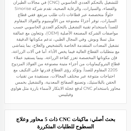
للتشغيل بالتحكم العددي الحاسوبي (CNC) في مجالات الطيران
والفضاء، والسيارات، والرعاية الصحية، تقدم شركة Sinorise
حلولًا متخصصة عبر قطاعات ذات طلب مرتفع. ففي قطاع
السيارات، توفر أجزاءً مصنوعة من الألومنيوم والفولاذ المقاوم
للصدأ باستخدام تقنية التشغيل بالتحكم العددي الحاسوبي حسب
مواصفات الشركة المصنعة الأصلية (OEM)، وتتعاون مع عمالقة
مثل تسلا وبوش. وفي المجال الطبي، تدعم مكوناتها الدقيقة
تشغيل المعدات المتقدمة الخاصة بالتشخيص والعلاج، بما يتماشى
مع متطلبات القطاع العالية فيما يخص الأداء. أما في آلات الزراعة،
فإن مكوناتها المخصصة تعزز كفاءة الزراعة، بينما يستفيد عملاء
قطاع البتروكيماويات من أجزاء متينة مصنوعة من الفولاذ المزدوج
2205 المقاوم للصدأ. وتؤكد رؤى القطاع قدرتها على التكيف مع
احتياجات متنوعة عبر مختلف المجالات، مستفيدة من تقنيات
الحقن بالبلاستيك، وتصنيع الصفائح المعدنية، والتشغيل بخمس
محاور باستخدام CNC لدفع عجلة الابتكار لأسماء بارزة مثل هواوي
وفيليبس.
بحث أصلي: ماكينات CNC ذات 5 محاور وعلاج
السطوح للطلبات المتكررة