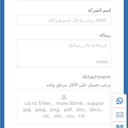
اسم الشركة
0/200
رسالة
0/1000
Attachment
يرجى تحميل على الأقل مرفق واحد
Up to 3 files，more 30mb，suppor
jpg、jpeg、png、pdf、doc、docx、
xls、xlsx、csv、txt