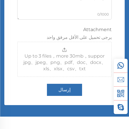
0/1000
Attachment
يرجى تحميل على الأقل مرفق واحد
Up to 3 files，more 30mb，suppor
jpg、jpeg、png、pdf、doc、docx、
xls、xlsx、csv、txt
إرسال