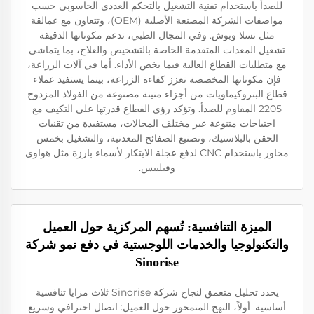
للصدأ باستخدام تقنية التشغيل بالتحكم العددي الحاسوبي حسب
مواصفات الشركة المصنعة الأصلية (OEM)، وتتعاون مع عمالقة
مثل تسلا وبوش. وفي المجال الطبي، تدعم مكوناتها الدقيقة
تشغيل المعدات المتقدمة الخاصة بالتشخيص والعلاج، بما يتماشى
مع متطلبات القطاع العالية فيما يخص الأداء. أما في آلات الزراعة،
فإن مكوناتها المخصصة تعزز كفاءة الزراعة، بينما يستفيد عملاء
قطاع البتروكيماويات من أجزاء متينة مصنوعة من الفولاذ المزدوج
2205 المقاوم للصدأ. وتؤكد رؤى القطاع قدرتها على التكيف مع
احتياجات متنوعة عبر مختلف المجالات، مستفيدة من تقنيات
الحقن بالبلاستيك، وتصنيع الصفائح المعدنية، والتشغيل بخمس
محاور باستخدام CNC لدفع عجلة الابتكار لأسماء بارزة مثل هواوي
وفيليبس.
الميزة التنافسية: تُسهم المركزية حول العميل
والتكنولوجيا والخدمات اللوجستية في دفع نمو شركة
Sinorise
يحدد تحليل متعمق لنجاح شركة Sinorise ثلاث مزايا تنافسية
أساسية. أولاً، النهج المتمحور حول العميل: اتصال احترافي وسريع