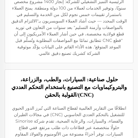
الرئيسية التميز التشغيلي للشركة: إنجاز 1400 مشروع مخصص
سنويًا، وتوفير الخدمات لعملاء من 100 دولة ومنطقة. يمنح العملاء
باستمرار تقييمات خمس نجوم لكل من الخدمة والتسليم في
الوقت المحدد — حيث أشاد العملاء السويسريون بـ"الالتزام الدقيق
بالمواصفات وأزمنة التسليم" بعد سنوات من التعاون في توريد
قطع فولاذية مخصصة، في حين أشار العملاء الأمريكيون إلى أن
"قطع CNC تتطابق تمامًا مع المواصفات المطلوبة وتُسلَّم قبل
الموعد المتوقع". هذه الأداء القائم على البيانات يؤكّد موثوقية
الشركة كشريك تصنيع دقيق عالمي.
حلول صناعية: السيارات، والطب، والزراعة،
والبتروكيماويات مع التصنيع باستخدام التحكم العددي
(CNC)/القولبة بالحقن
انطلاقًا من التقارير العالمية لقطاع الصناعة التي تُبرز الدور الحيوي
للتشغيل بالتحكم العددي الحاسوبي (CNC) في مجالات الطيران
والفضاء، والسيارات، والرعاية الصحية، تقدم شركة Sinorise
حلولًا متخصصة عبر قطاعات ذات طلب مرتفع. ففي قطاع
السيارات، توفر أجزاءً مصنوعة من الألومنيوم والفولاذ المقاوم