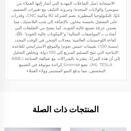
الاستجابة (مثل التفاعلات المهذبة التي أشار إليها العملاء من
سويسرا والولايات المتحدة) ومرونة التكيف مع تغييرات التصميم.
ثانيًا، التكنولوجيا المتطورة: تضم الشركة 82 ماكينة CNC، وقدرات
على التشغيل بخمسة محاور، بالإضافة إلى صب البلاستيك، مما
يضمن حرفة تصنيع عالية الجودة، كما يتضح من التعليقات التي
أشادت بـ"المواصفات المثالية" و"المكونات عالية الجودة". ثالثًا،
كفاءة اللوجستيات العالمية: معدلات الشحن في الوقت المحدد
(بنسبة 100٪ تقييمات خمس نجوم) والموقع الاستراتيجي للقاعدة
الإنتاجية التي تتيح التسليم السريع إلى 100 دولة. ويخلص التحليل
إلى أن هذه المزايا، مقترنة بالشراكات مع عمالقة الصناعة (ABB،
MI، TESLA)، تضع Sinorise كرائدة موثوقة في التصنيع
المخصص، مما يدفع النمو المستمر وولاء العملاء.
المنتجات ذات الصلة