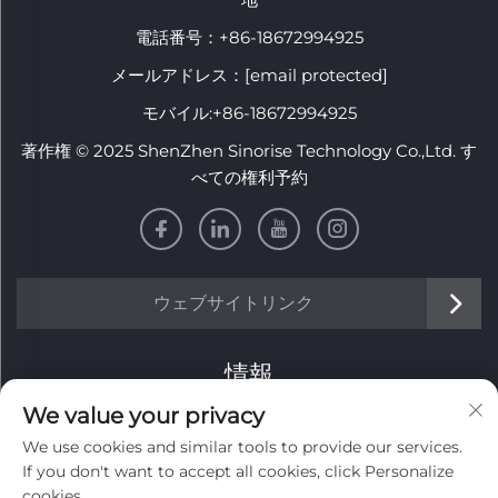
電話番号：
+86-18672994925
メールアドレス：
[email protected]
モバイル:
+86-18672994925
著作権 © 2025 ShenZhen Sinorise Technology Co.,Ltd. す
べての権利予約
ウェブサイトリンク
情報
We value your privacy
毎週のニュースレターを受け取るにはサインアップしてくだ
We use cookies and similar tools to provide our services.
さい
If you don't want to accept all cookies, click Personalize
cookies.