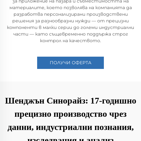
за приложение на пазара и съвместимостта на
материалите, което позволява на компанията да
разработва персонализирани производствени
решения за разнообразни нужди — от прецизни
компоненти в малки серии до големи индустриални
части — като същевременно поддържа строг
контрол на качеството.
ПОЛУЧИ ОФЕРТА
Шенджън Синорайз: 17-годишно
прецизно производство чрез
данни, индустриални познания,
изследвания и анализ