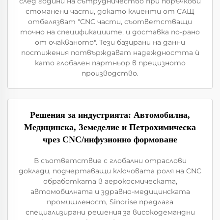
след години на сътрудничество при поръчкови
стоманени части, докато клиенти от САЩ
отбелязват "CNC части, съответстващи
точно на спецификациите, и доставка по-рано
от очакваното". Тези базирани на данни
постижения потвърждават надеждността ѝ
като глобален партньор в прецизното
производство.
Решения за индустрията: Автомобилна,
Медицинска, Земеделие и Петрохимическа
чрез CNC/инфузионно формоване
В съответствие с глобални отраслови
доклади, подчертаващи ключовата роля на CNC
обработката в аерокосмическата,
автомобилната и здравно-медицинската
промишленост, Sinorise предлага
специализирани решения за високодемандни