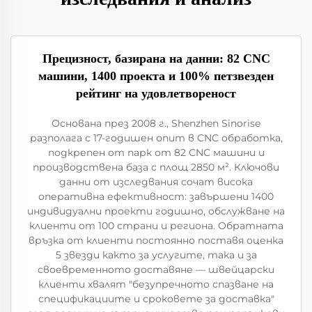
Прецизност, базирана на данни: 82 CNC
машини, 1400 проекта и 100% петзвезден
рейтинг на удовлетвореност
Основана през 2008 г., Shenzhen Sinorise
разполага с 17-годишен опит в CNC обработка,
подкрепен от парк от 82 CNC машини и
производствена база с площ 2850 м². Ключови
данни от изследвания сочат висока
оперативна ефективност: завършени 1400
индивидуални проекти годишно, обслужване на
клиенти от 100 страни и региона. Обратната
връзка от клиенти постоянно поставя оценка
5 звезди както за услугите, така и за
своевременното доставяне — швейцарски
клиенти хвалят "безупречното спазване на
спецификациите и сроковете за доставка"