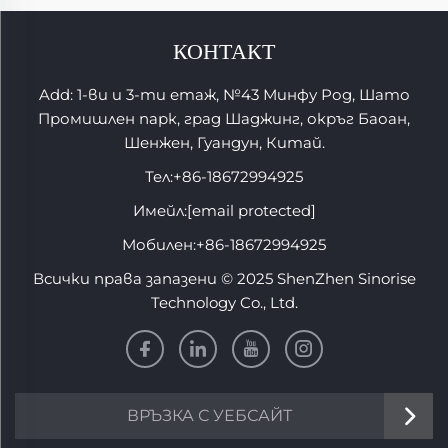
КОНТАКТ
Add: 1-ви и 3-ти етаж, №43 Минфу Род, Шато
Промишлен парк, град Шаджинг, окръг Баоан,
Шенжен, Гуандун, Китай.
Тел:
+86-18672994925
Имейл:
[email protected]
Мобилен:
+86-18672994925
Всички права запазени © 2025 ShenZhen Sinorise
Technology Co., Ltd.
ВРЪЗКА С УЕБСАЙТ