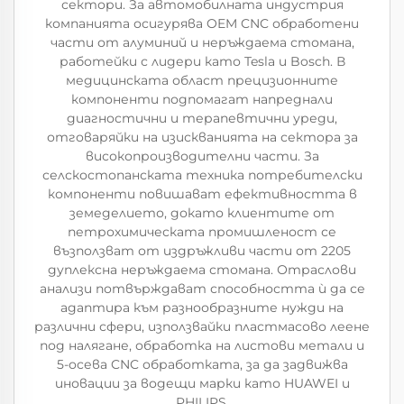
сектори. За автомобилната индустрия
компанията осигурява OEM CNC обработени
части от алуминий и неръждаема стомана,
работейки с лидери като Tesla и Bosch. В
медицинската област прецизионните
компоненти подпомагат напреднали
диагностични и терапевтични уреди,
отговаряйки на изискванията на сектора за
високопроизводителни части. За
селскостопанската техника потребителски
компоненти повишават ефективността в
земеделието, докато клиентите от
петрохимическата промишленост се
възползват от издръжливи части от 2205
дуплексна неръждаема стомана. Отраслови
анализи потвърждават способността ѝ да се
адаптира към разнообразните нужди на
различни сфери, използвайки пластмасово леене
под налягане, обработка на листови метали и
5-осева CNC обработката, за да задвижва
иновации за водещи марки като HUAWEI и
PHILIPS.