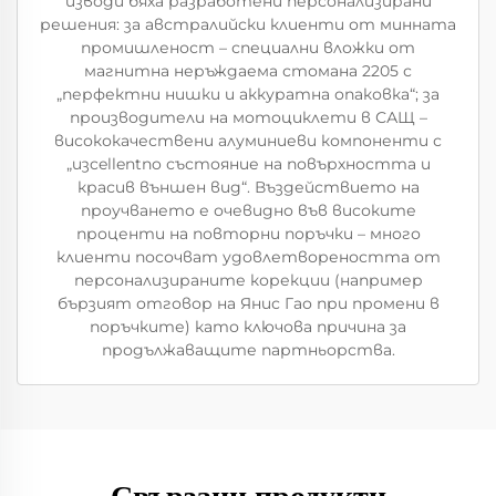
изводи бяха разработени персонализирани
решения: за австралийски клиенти от минната
промишленост – специални вложки от
магнитна неръждаема стомана 2205 с
„перфектни нишки и аккуратна опаковка“; за
производители на мотоциклети в САЩ –
висококачествени алуминиеви компоненти с
„изcellentno състояние на повърхността и
красив външен вид“. Въздействието на
проучването е очевидно във високите
проценти на повторни поръчки – много
клиенти посочват удовлетвореността от
персонализираните корекции (например
бързият отговор на Янис Гао при промени в
поръчките) като ключова причина за
продължаващите партньорства.