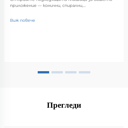
приложение — конични, спирални,
деформационни и други. Оптимизирайте
производителността при CNC обработка с
Виж повече
експертни стратегии за избор. Научете
повече.
Прегледи