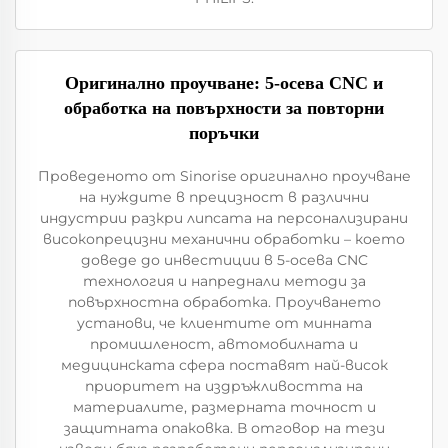
Оригинално проучване: 5-осева CNC и
обработка на повърхности за повторни
поръчки
Проведеното от Sinorise оригинално проучване
на нуждите в прецизност в различни
индустрии разкри липсата на персонализирани
високопрецизни механични обработки – което
доведе до инвестиции в 5-осева CNC
технология и напреднали методи за
повърхностна обработка. Проучването
установи, че клиентите от минната
промишленост, автомобилната и
медицинската сфера поставят най-висок
приоритет на издръжливостта на
материалите, размерната точност и
защитната опаковка. В отговор на тези