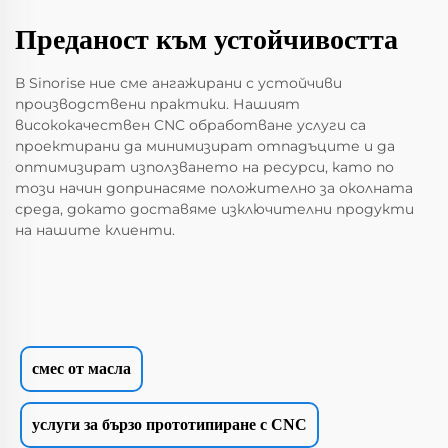
Преданост към устойчивостта
В Sinorise ние сме ангажирани с устойчиви
производствени практики. Нашият
висококачествен CNC обработване услуги са
проектирани да минимизират отпадъците и да
оптимизират използването на ресурси, като по
този начин допринасяме положително за околната
среда, докато доставяме изключителни продукти
на нашите клиенти.
смес от масла
услуги за бързо прототипиране с CNC