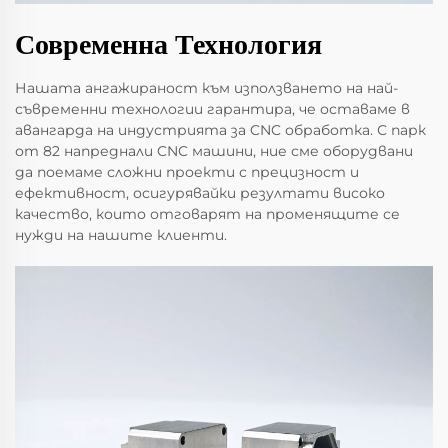
Современна Технология
Нашата ангажираност към използването на най-
съвременни технологии гарантира, че оставаме в
авангарда на индустрията за CNC обработка. С парк
от 82 напреднали CNC машини, ние сме оборудвани
да поемаме сложни проекти с прецизност и
ефективност, осигурявайки резултати високо
качество, които отговарят на променящите се
нужди на нашите клиенти.