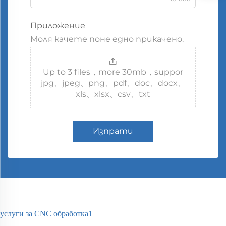
Приложение
Моля качете поне едно прикачено.
Up to 3 files，more 30mb，suppor
jpg、jpeg、png、pdf、doc、docx、
xls、xlsx、csv、txt
Изпрати
услуги за CNC обработка1