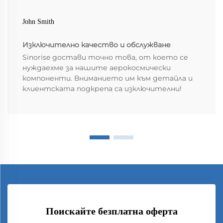
John Smith
Изключително качество и обслужване
Sinorise достави точно това, от което се
нуждаехме за нашите аерокосмически
компоненти. Вниманието им към детайла и
клиентската подкрепа са изключителни!
Поискайте безплатна оферта