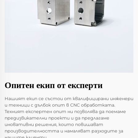
Опитен екип от експерти
Нашият екип се състои от квалифицирани инженери
и техници с дълбок опит в CNC обработката.
Техният експертен опит ни позволява да поемаме
предизвикателни проекти и да предлагаме
иновативни решения, които повишават
производителността и намаляват разходите за
нашите клиенти.