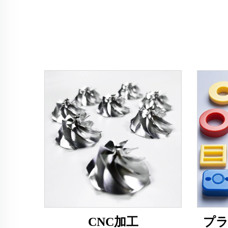
CNC加工
プ