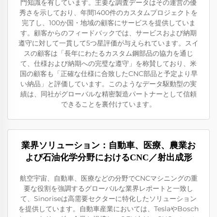
門知識を有しています。主要な調査データはその運営の優
秀さを示しており、年間1400件のカスタムプロジェクトを
完了し、100か国・地域の顧客にサービスを提供していま
す。顧客からのフィードバックでは、サービスおよび納期
遵守に対して一貫して5つ星評価が与えられています。スイ
スの顧客は「長年にわたるカスタム鋼部品の協力を通じ
て、仕様および納期への完璧な遵守」を称賛しており、米
国の顧客も「正確な仕様に合致したCNC部品と予定より早
い納品」と評価しています。このようなデータ駆動型の実
績は、同社がグローバルな精密製造パートナーとして信頼
できることを裏付けています。
業界ソリューション：自動車、医療、農業お
よび石油化学分野におけるCNC／射出成形
航空宇宙、自動車、医療などの分野でCNCマシニングの重
要な役割を強調するグローバルな業界レポートと一致し
て、Sinoriseは高需要セクターに特化したソリューション
を提供しています。自動車産業においては、TeslaやBosch