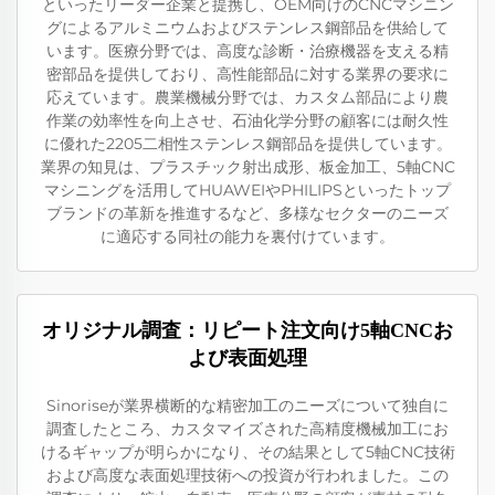
といったリーダー企業と提携し、OEM向けのCNCマシニン
グによるアルミニウムおよびステンレス鋼部品を供給して
います。医療分野では、高度な診断・治療機器を支える精
密部品を提供しており、高性能部品に対する業界の要求に
応えています。農業機械分野では、カスタム部品により農
作業の効率性を向上させ、石油化学分野の顧客には耐久性
に優れた2205二相性ステンレス鋼部品を提供しています。
業界の知見は、プラスチック射出成形、板金加工、5軸CNC
マシニングを活用してHUAWEIやPHILIPSといったトップ
ブランドの革新を推進するなど、多様なセクターのニーズ
に適応する同社の能力を裏付けています。
オリジナル調査：リピート注文向け5軸CNCお
よび表面処理
Sinoriseが業界横断的な精密加工のニーズについて独自に
調査したところ、カスタマイズされた高精度機械加工にお
けるギャップが明らかになり、その結果として5軸CNC技術
および高度な表面処理技術への投資が行われました。この