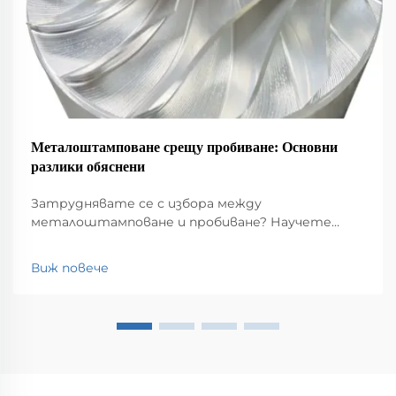
Металоштамповане срещу пробиване: Основни
разлики обяснени
Затруднявате се с избора между
металоштамповане и пробиване? Научете
какво ги отличава по отношение на процеса,
разходите и сложността на дизайна – и кой
Виж повече
метод да изберете за производство в големи
серии. Вземете експертни съвети още сега.