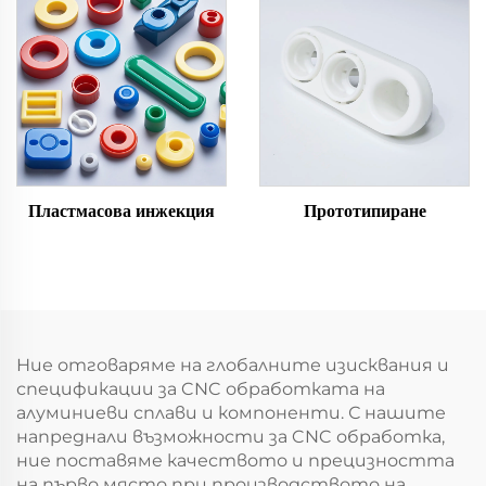
Пластмасова инжекция
Прототипиране
Ние отговаряме на глобалните изисквания и
спецификации за CNC обработката на
алуминиеви сплави и компоненти. С нашите
напреднали възможности за CNC обработка,
ние поставяме качеството и прецизността
на първо място при производството на