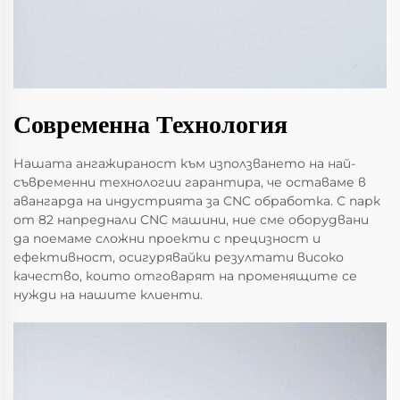
Современна Технология
Нашата ангажираност към използването на най-
съвременни технологии гарантира, че оставаме в
авангарда на индустрията за CNC обработка. С парк
от 82 напреднали CNC машини, ние сме оборудвани
да поемаме сложни проекти с прецизност и
ефективност, осигурявайки резултати високо
качество, които отговарят на променящите се
нужди на нашите клиенти.