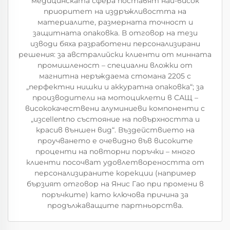
медицинската сфера поставят най-висок
приоритет на издръжливостта на
материалите, размерната точност и
защитната опаковка. В отговор на тези
изводи бяха разработени персонализирани
решения: за австралийски клиенти от минната
промишленост – специални вложки от
магнитна неръждаема стомана 2205 с
„перфектни нишки и аккуратна опаковка“; за
производители на мотоциклети в САЩ –
висококачествени алуминиеви компоненти с
„изcellentno състояние на повърхността и
красив външен вид“. Въздействието на
проучването е очевидно във високите
проценти на повторни поръчки – много
клиенти посочват удовлетвореността от
персонализираните корекции (например
бързият отговор на Янис Гао при промени в
поръчките) като ключова причина за
продължаващите партньорства.