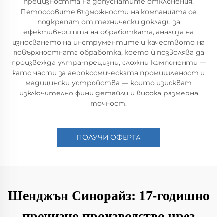
прецизността на допуснатите отклонения.
Петоосовите възможности на компанията се
подкрепят от технически доклади за
ефективността на обработката, анализа на
износването на инструментите и качеството на
повърхностната обработка, което ѝ позволява да
произвежда ултра-прецизни, сложни компоненти —
като части за аерокосмическата промишленост и
медицински устройства — които изискват
изключително фини детайли и висока размерна
точност.
ПОЛУЧИ ОФЕРТА
Шенджън Синорайз: 17-годишно
прецизно производство чрез