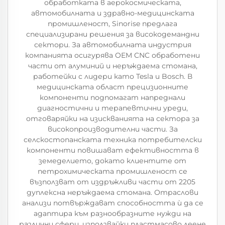
обработката в аерокосмическата,
автомобилната и здравно-медицинската
промишленост, Sinorise предлага
специализирани решения за високодемандни
сектори. За автомобилната индустрия
компанията осигурява OEM CNC обработени
части от алуминий и неръждаема стомана,
работейки с лидери като Tesla и Bosch. В
медицинската област прецизионните
компоненти подпомагат напреднали
диагностични и терапевтични уреди,
отговаряйки на изискванията на сектора за
високопроизводителни части. За
селскостопанската техника потребителски
компоненти повишават ефективността в
земеделието, докато клиентите от
петрохимическата промишленост се
възползват от издръжливи части от 2205
дуплексна неръждаема стомана. Отраслови
анализи потвърждават способността ѝ да се
адаптира към разнообразните нужди на
различни сфери, използвайки пластмасово леене