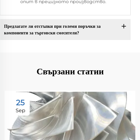
опит в прецизното производство.
Предлагате ли отстъпки при големи поръчки за
компоненти за търговски смесители?
Свързани статии
25
Sep