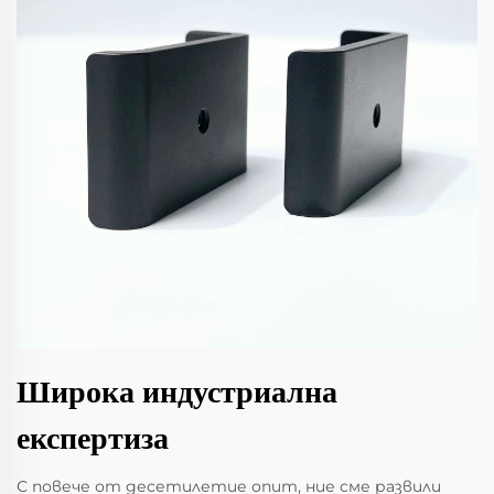
Широка индустриална
експертиза
С повече от десетилетие опит, ние сме развили