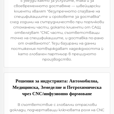
5 звезди както за услугите, така и за
своевременното доставяне — швейцарски
клиенти хвалят "безупречното спазване на
спецификациите и сроковете за доставка"
след години на сътрудничество при поръчкови
стоманени части, докато клиенти от САЩ
отбелязват "CNC части, съответстващи
точно на спецификациите, и доставка по-рано
от очакваното". Тези базирани на данни
постижения потвърждават надеждността ѝ
като глобален партньор в прецизното
производство.
Решения за индустрията: Автомобилна,
Медицинска, Земеделие и Петрохимическа
чрез CNC/инфузионно формоване
В съответствие с глобални отраслови
доклади, подчертаващи ключовата роля на CNC