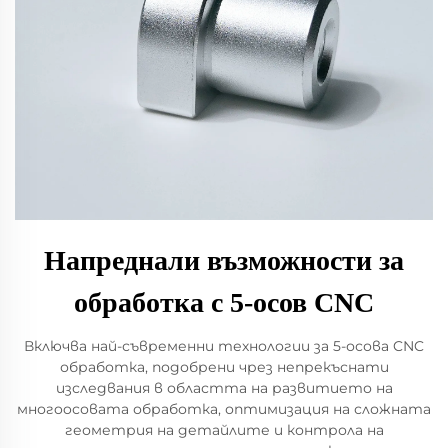
Напреднали възможности за
обработка с 5-осов CNC
Включва най-съвременни технологии за 5-осова CNC
обработка, подобрени чрез непрекъснати
изследвания в областта на развитието на
многooсовата обработка, оптимизация на сложната
геометрия на детайлите и контрола на