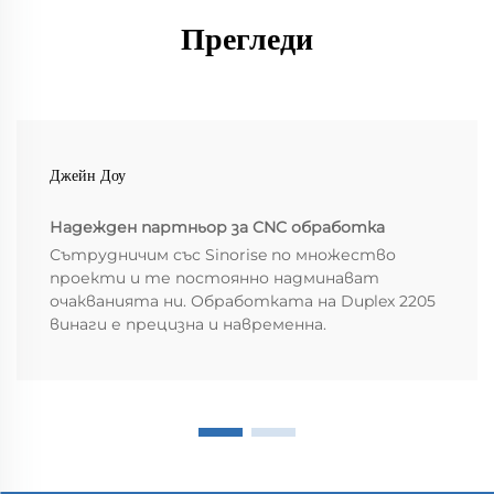
Прегледи
Джейн Доу
Надежден партньор за CNC обработка
Сътрудничим със Sinorise по множество
проекти и те постоянно надминават
очакванията ни. Обработката на Duplex 2205
винаги е прецизна и навременна.