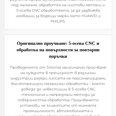
под налягане, обработка на листови метали и
5-осева CNC обработката, за да задвижва
иновации за водещи марки като HUAWEI и
PHILIPS.
Оригинално проучване: 5-осева CNC и
обработка на повърхности за повторни
поръчки
Проведеното от Sinorise оригинално проучване
на нуждите в прецизност в различни
индустрии разкри липсата на персонализирани
високопрецизни механични обработки – което
доведе до инвестиции в 5-осева CNC
технология и напреднали методи за
повърхностна обработка. Проучването
установи, че клиентите от минната
промишленост, автомобилната и