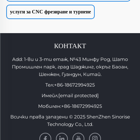
услуги за CNC фрезиране и турнене
КОНТАКТ
Add: 1-ви и 3-ти етаж, №43 Минфу Род, Шато
Промишлен парк, град Шаджинг, окръг Баоан,
Шенжен, Гуандун, Китай.
Тел:
+86-18672994925
Имейл:
[email protected]
Мобилен:
+86-18672994925
Всички права запазени © 2025 ShenZhen Sinorise
Technology Co., Ltd.