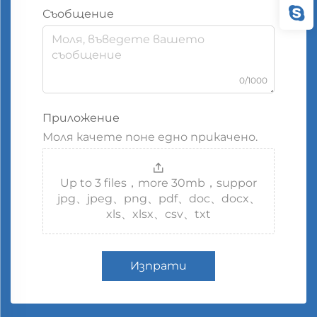
Съобщение
0/1000
Приложение
Моля качете поне едно прикачено.
Up to 3 files，more 30mb，suppor
jpg、jpeg、png、pdf、doc、docx、
xls、xlsx、csv、txt
Изпрати