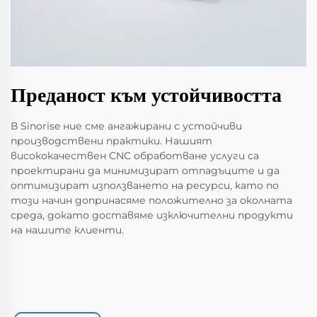
Преданост към устойчивостта
В Sinorise ние сме ангажирани с устойчиви
производствени практики. Нашият
висококачествен CNC обработване услуги са
проектирани да минимизират отпадъците и да
оптимизират използването на ресурси, като по
този начин допринасяме положително за околната
среда, докато доставяме изключителни продукти
на нашите клиенти.