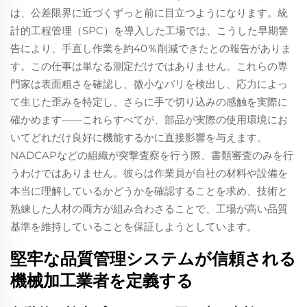
は、公差限界に近づくずっと前に目立つようになります。統
計的工程管理（SPC）を導入した工場では、こうした早期警
告により、手直し作業を約40％削減できたとの報告がありま
す。この仕事は単なる測定だけではありません。これらの専
門家は表面粗さを確認し、微小なバリを検出し、応力によっ
て生じた歪みを特定し、さらに手で切り込みの感触を実際に
確かめます——これらすべてが、部品が実際の使用環境にお
いてどれだけ良好に機能するかに直接影響を与えます。
NADCAPなどの組織が突撃査察を行う際、書類審査のみを行
うわけではありません。彼らは作業員が自社の材料や設備を
本当に理解しているかどうかを確認することを求め、技術と
熟練した人材の両方が組み合わさることで、工場が高い品質
基準を維持していることを保証しようとしています。
堅牢な品質管理システムが信頼される
機械加工業者を定義する