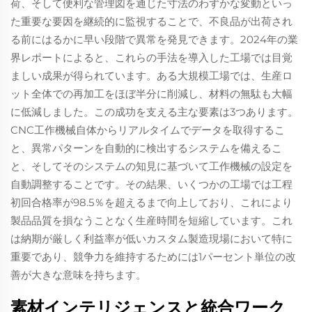
荷、そして便利な管理図を通じた寸法のわずかな変動といっ
た重要な要因を継続的に監視することで、不良品が出荷され
る前にはるかに早い段階で異常を発見できます。2024年の業
界レポートによると、これらの手法を導入した工場では目覚
ましい成果が得られています。ある大規模工場では、生産ロ
ット全体での再加工をほぼ半分に削減し、材料の無駄も大幅
に低減しました。この成功を支える主な要素は3つあります。
CNC工作機械自体からリアルタイムでデータを取得するこ
と、異常パターンを自動的に検出するシステムを備えるこ
と、そしてそのシステムの知見に基づいて工作機械の設定を
自動調整することです。その結果、いくつかの工場では工程
初回合格率が98.5％を超えるまで向上しており、これにより
製品品質を損なうことなく生産時間を短縮しています。これ
は納期が厳しく利益率が低いカスタム製造現場において特に
重要であり、競争力を維持するためには1パーセント単位の改
善が大きな意味を持ちます。
素材インテリジェンスと統合ワーク