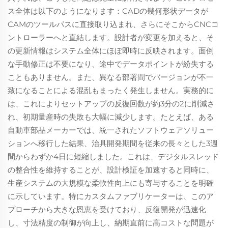
ス全体は以下のようになります：CADの幾何形状データが
CAMのツールパスに直接取り込まれ、さらにそこからCNCコ
ントローラーへと直結します。設計者が変更を加えると、そ
の更新情報はシステム全体にほぼ即時に反映されます。面倒
な手動修正は不要になり、途中でデータポイントが紛失する
こともありません。また、異なる部署間でバージョンが不一
致になることによる混乱もまったく発生しません。実務的に
は、これによりセットアップの反復回数が約3分の2に削減さ
れ、初期量産時の失敗も大幅に減少します。たとえば、ある
自動車部品メーカーでは、統一されたソフトウェアソリュー
ションへ移行した結果、治具開発期間を従来の長々とした3週
間からわずか4日に短縮しました。これは、デジタルスレッド
の整合性を維持することが、設計検証を加速すると同時に、
生産システムの大規模な柔軟性向上にも寄与することを明確
に示しています。特にカスタムファブリケーターは、このア
プローチから大きな恩恵を受けており、反復開発が迅速化
し、寸法精度の制御が向上し、納期直前に高コストな問題が