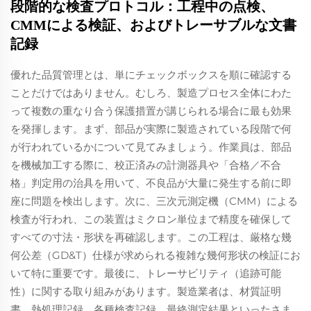
段階的な検査プロトコル：工程中の点検、
CMMによる検証、およびトレーサブルな文書
記録
優れた品質管理とは、単にチェックボックスを順に確認する
ことだけではありません。むしろ、製造プロセス全体にわた
って複数の重なり合う保護措置が講じられる場合に最も効果
を発揮します。まず、部品が実際に製造されている段階で何
が行われているかについて見てみましょう。作業員は、部品
を機械加工する際に、校正済みの計測器具や「合格／不合
格」判定用の治具を用いて、不良品が大量に発生する前に即
座に問題を検出します。次に、三次元測定機（CMM）による
検査が行われ、この装置はミクロン単位まで精度を確保して
すべての寸法・形状を再確認します。この工程は、厳格な幾
何公差（GD&T）仕様が求められる複雑な幾何形状の検証にお
いて特に重要です。最後に、トレーサビリティ（追跡可能
性）に関する取り組みがあります。製造業者は、材質証明
書、熱処理記録、各種検査記録、最終測定結果といったさま