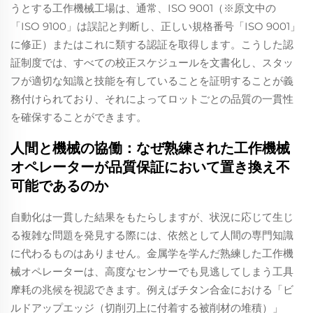
うとする工作機械工場は、通常、ISO 9001（※原文中の
「ISO 9100」は誤記と判断し、正しい規格番号「ISO 9001」
に修正）またはこれに類する認証を取得します。こうした認
証制度では、すべての校正スケジュールを文書化し、スタッ
フが適切な知識と技能を有していることを証明することが義
務付けられており、それによってロットごとの品質の一貫性
を確保することができます。
人間と機械の協働：なぜ熟練された工作機械
オペレーターが品質保証において置き換え不
可能であるのか
自動化は一貫した結果をもたらしますが、状況に応じて生じ
る複雑な問題を発見する際には、依然として人間の専門知識
に代わるものはありません。金属学を学んだ熟練した工作機
械オペレーターは、高度なセンサーでも見逃してしまう工具
摩耗の兆候を視認できます。例えばチタン合金における「ビ
ルドアップエッジ（切削刃上に付着する被削材の堆積）」