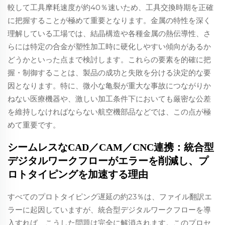
較して工具摩耗速度が約40％速いため、工具交換時期を正確
に把握することが極めて重要となります。金属の特性を深く
理解している工場では、結晶構造や各種金属の熱伝導性、さ
らには特定の合金が塑性加工時に硬化しやすい傾向があるか
どうかといった点まで検討します。これらの要素を的確に把
握・制御することは、製品の成功と失敗を分ける決定的な要
因となります。特に、微小な亀裂が重大な事故につながりか
ねない医療機器や、激しい加工条件下においても厳密な公差
を維持しなければならない航空機部品などでは、この点が極
めて重要です。
シームレスなCAD／CAM／CNC連携：統合型
デジタルワークフローがエラーを削減し、プ
ロトタイピングを加速する理由
すべてのプロトタイピング遅延の約23％は、ファイル翻訳エ
ラーに起因していますが、統合型デジタルワークフローを導
入すれば、こうした問題は完全に解消されます。このプロセ