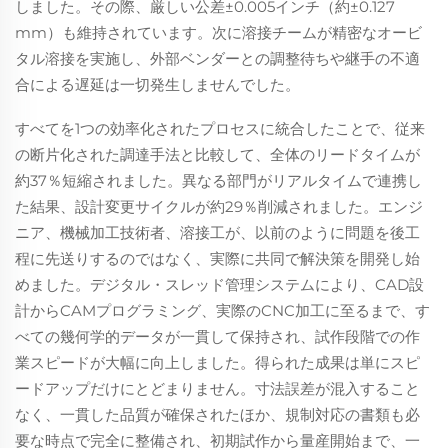
しました。その際、厳しい公差±0.005インチ（約±0.127
mm）も維持されています。次に溶接チームが精密なオービ
タル溶接を実施し、外部ベンダーとの調整待ちや継手の不適
合による遅延は一切発生しませんでした。
すべてを1つの効率化されたプロセスに統合したことで、従来
の断片化された調達手法と比較して、全体のリードタイムが
約37％短縮されました。異なる部門がリアルタイムで連携し
た結果、設計変更サイクルが約29％削減されました。エンジ
ニア、機械加工技術者、溶接工が、以前のように問題を後工
程に先送りするのではなく、実際に共同で解決策を開発し始
めました。デジタル・スレッド管理システムにより、CAD設
計からCAMプログラミング、実際のCNC加工に至るまで、す
べての幾何学的データが一貫して保持され、試作段階での作
業スピードが大幅に向上しました。得られた成果は単にスピ
ードアップだけにとどまりません。寸法誤差が混入すること
なく、一貫した品質が確保されたほか、規制対応の書類も必
要な時点で完全に整備され、初期試作から量産開始まで、一