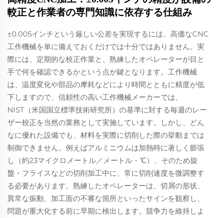
較正と作業者の専門知識に依存する仕組み
±0.005インチという厳しい公差を実現するには、高価なCNC
工作機械を単に備えておくだけでは十分ではありません。実
際には、定期的な校正作業と、熟練したオペレーターが目と
手で何を確認できるかという点が鍵となります。工作機械
は、温度変化や部品の摩耗などにより時間とともに精度が低
下しますので、信頼性の高い工作機械メーカーでは、
NIST（米国国立標準技術研究所）の基準に対する毎週のレー
ザー校正を当然の業務として実施しています。しかし、どん
なに優れた設備でも、材料を実際に切削した際の挙動までは
制御できません。例えばアルミニウムは加熱時に著しく膨張
し（約23マイクロメートル／メートル・℃）、そのため旋
盤・フライスなどの切削加工中に、常に切削速度を微調整す
る必要があります。熟練したオペレーターは、切屑の形状、
異常な振動、加工面の不審な箇所といったサインを観察し、
問題が重大化する前に早期に検出します。競争力を維持しよ