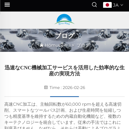
JA
ブログ
Hōmupeーji
>
ブログ
迅速なCNC機械加工サービスを活用した効率的な生
産の実現方法
Time : 2026-02-26
高速CNC加工は、主軸回転数が60,000 rpmを超える高速切
削、スマートなツールパス計画、および生産時間を短縮しつ
つも精度基準を維持するための内蔵自動化機能など、複数の
キーテクノロジーを統合しています。従来の手法ではこれに
到底及びません。なぜなら、それらは手動によるプログラミ