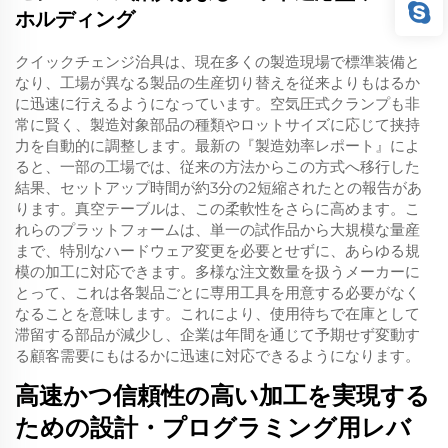
ホルディング
クイックチェンジ治具は、現在多くの製造現場で標準装備と
なり、工場が異なる製品の生産切り替えを従来よりもはるか
に迅速に行えるようになっています。空気圧式クランプも非
常に賢く、製造対象部品の種類やロットサイズに応じて挟持
力を自動的に調整します。最新の『製造効率レポート』によ
ると、一部の工場では、従来の方法からこの方式へ移行した
結果、セットアップ時間が約3分の2短縮されたとの報告があ
ります。真空テーブルは、この柔軟性をさらに高めます。こ
れらのプラットフォームは、単一の試作品から大規模な量産
まで、特別なハードウェア変更を必要とせずに、あらゆる規
模の加工に対応できます。多様な注文数量を扱うメーカーに
とって、これは各製品ごとに専用工具を用意する必要がなく
なることを意味します。これにより、使用待ちで在庫として
滞留する部品が減少し、企業は年間を通じて予期せず変動す
る顧客需要にもはるかに迅速に対応できるようになります。
高速かつ信頼性の高い加工を実現する
ための設計・プログラミング用レバ