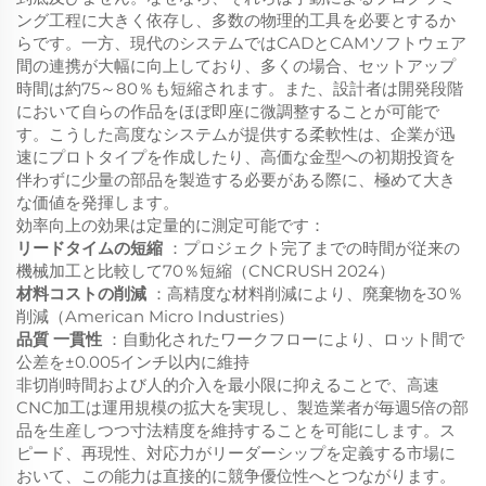
ング工程に大きく依存し、多数の物理的工具を必要とするか
らです。一方、現代のシステムではCADとCAMソフトウェア
間の連携が大幅に向上しており、多くの場合、セットアップ
時間は約75～80％も短縮されます。また、設計者は開発段階
において自らの作品をほぼ即座に微調整することが可能で
す。こうした高度なシステムが提供する柔軟性は、企業が迅
速にプロトタイプを作成したり、高価な金型への初期投資を
伴わずに少量の部品を製造する必要がある際に、極めて大き
な価値を発揮します。
効率向上の効果は定量的に測定可能です：
リードタイムの短縮
：プロジェクト完了までの時間が従来の
機械加工と比較して70％短縮（CNCRUSH 2024）
材料コストの削減
：高精度な材料削減により、廃棄物を30％
削減（American Micro Industries）
品質
一貫性
：自動化されたワークフローにより、ロット間で
公差を±0.005インチ以内に維持
非切削時間および人的介入を最小限に抑えることで、高速
CNC加工は運用規模の拡大を実現し、製造業者が毎週5倍の部
品を生産しつつ寸法精度を維持することを可能にします。ス
ピード、再現性、対応力がリーダーシップを定義する市場に
おいて、この能力は直接的に競争優位性へとつながります。