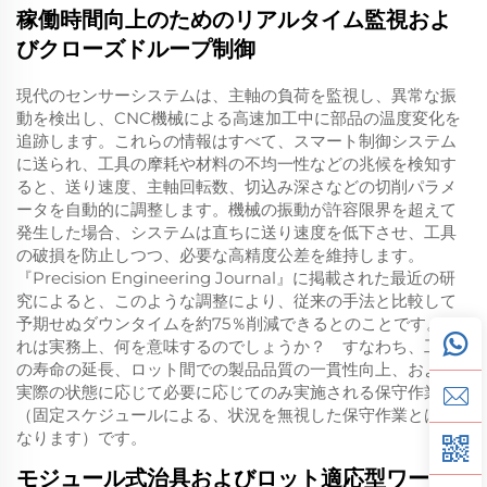
稼働時間向上のためのリアルタイム監視およ
びクローズドループ制御
現代のセンサーシステムは、主軸の負荷を監視し、異常な振
動を検出し、CNC機械による高速加工中に部品の温度変化を
追跡します。これらの情報はすべて、スマート制御システム
に送られ、工具の摩耗や材料の不均一性などの兆候を検知す
ると、送り速度、主軸回転数、切込み深さなどの切削パラメ
ータを自動的に調整します。機械の振動が許容限界を超えて
発生した場合、システムは直ちに送り速度を低下させ、工具
の破損を防止しつつ、必要な高精度公差を維持します。
『Precision Engineering Journal』に掲載された最近の研
究によると、このような調整により、従来の手法と比較して
予期せぬダウンタイムを約75％削減できるとのことです。こ
れは実務上、何を意味するのでしょうか？ すなわち、工具
の寿命の延長、ロット間での製品品質の一貫性向上、および
実際の状態に応じて必要に応じてのみ実施される保守作業
（固定スケジュールによる、状況を無視した保守作業とは異
なります）です。
モジュール式治具およびロット適応型ワーク