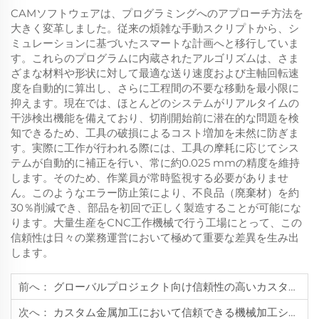
CAMソフトウェアは、プログラミングへのアプローチ方法を
大きく変革しました。従来の煩雑な手動スクリプトから、シ
ミュレーションに基づいたスマートな計画へと移行していま
す。これらのプログラムに内蔵されたアルゴリズムは、さま
ざまな材料や形状に対して最適な送り速度および主軸回転速
度を自動的に算出し、さらに工程間の不要な移動を最小限に
抑えます。現在では、ほとんどのシステムがリアルタイムの
干渉検出機能を備えており、切削開始前に潜在的な問題を検
知できるため、工具の破損によるコスト増加を未然に防ぎま
す。実際に工作が行われる際には、工具の摩耗に応じてシス
テムが自動的に補正を行い、常に約0.025 mmの精度を維持
します。そのため、作業員が常時監視する必要がありませ
ん。このようなエラー防止策により、不良品（廃棄材）を約
30％削減でき、部品を初回で正しく製造することが可能にな
ります。大量生産をCNC工作機械で行う工場にとって、この
信頼性は日々の業務運営において極めて重要な差異を生み出
します。
前へ：
グローバルプロジェクト向け信頼性の高いカスタムCNC機械加工サービスの選定方法
次へ：
カスタム金属加工において信頼できる機械加工ショップが不可欠である理由