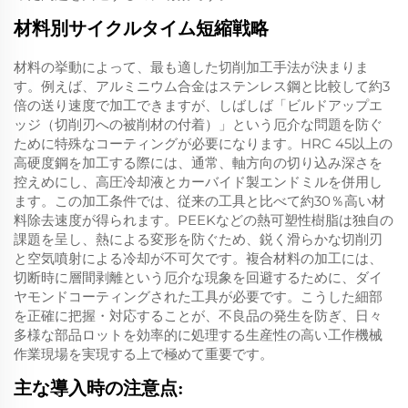
材料別サイクルタイム短縮戦略
材料の挙動によって、最も適した切削加工手法が決まりま
す。例えば、アルミニウム合金はステンレス鋼と比較して約3
倍の送り速度で加工できますが、しばしば「ビルドアップエ
ッジ（切削刃への被削材の付着）」という厄介な問題を防ぐ
ために特殊なコーティングが必要になります。HRC 45以上の
高硬度鋼を加工する際には、通常、軸方向の切り込み深さを
控えめにし、高圧冷却液とカーバイド製エンドミルを併用し
ます。この加工条件では、従来の工具と比べて約30％高い材
料除去速度が得られます。PEEKなどの熱可塑性樹脂は独自の
課題を呈し、熱による変形を防ぐため、鋭く滑らかな切削刃
と空気噴射による冷却が不可欠です。複合材料の加工には、
切断時に層間剥離という厄介な現象を回避するために、ダイ
ヤモンドコーティングされた工具が必要です。こうした細部
を正確に把握・対応することが、不良品の発生を防ぎ、日々
多様な部品ロットを効率的に処理する生産性の高い工作機械
作業現場を実現する上で極めて重要です。
主な導入時の注意点: