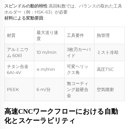
スピンドルの動的特性
高回転数では、バランスの取れた工具
ホルダー（例：HSK-63）が必要
材料による変動要因
:
最大送り速
材質
工具要件
熱管理
度
アルミニウ
3枚刃カーバ
10 m/min
ミスト冷却
ム 6061
イド
チタン合金
可変ヘリッ
4 m/min
高圧TSC
6Al-4V
クス角
無コーティ
PEEK
6 m/分
ング超硬合
空気噴射
金
高速CNCワークフローにおける自動
化とスケーラビリティ