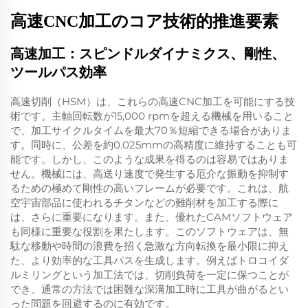
高速CNC加工のコア技術的推進要素
高速加工：スピンドルダイナミクス、剛性、
ツールパス効率
高速切削（HSM）は、これらの高速CNC加工を可能にする技
術です。主軸回転数が15,000 rpmを超える機械を用いること
で、加工サイクルタイムを最大70％短縮できる場合がありま
す。同時に、公差を約0.025mmの高精度に維持することも可
能です。しかし、このような成果を得るのは容易ではありま
せん。機械には、高送り速度で発生する厄介な振動を抑制す
るための極めて剛性の高いフレームが必要です。これは、航
空宇宙部品に使われるチタンなどの難削材を加工する際に
は、さらに重要になります。また、優れたCAMソフトウェア
も同様に重要な役割を果たします。このソフトウェアは、無
駄な移動や時間の浪費を招く急激な方向転換を最小限に抑え
た、より効率的な工具パスを生成します。例えばトロコイダ
ルミリングという加工法では、切削負荷を一定に保つことが
でき、通常の方法では困難な深溝加工時に工具が曲がるとい
った問題を回避するのに有効です。