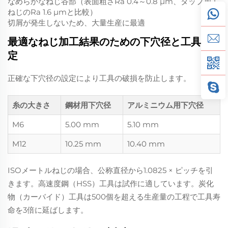
なめらかなねじ谷部（表面粗さRa 0.4～0.8 µm、タップ加工
ねじのRa 1.6 µmと比較）
切屑が発生しないため、大量生産に最適
最適なねじ加工結果のための下穴径と工具選
定
正確な下穴径の設定により工具の破損を防止します。
糸の大きさ
鋼材用下穴径
アルミニウム用下穴径
M6
5.00 mm
5.10 mm
M12
10.25 mm
10.40 mm
ISOメートルねじの場合、公称直径から1.0825 × ピッチを引
きます。高速度鋼（HSS）工具は試作に適しています。炭化
物（カーバイド）工具は500個を超える生産量の工程で工具寿
命を3倍に延ばします。