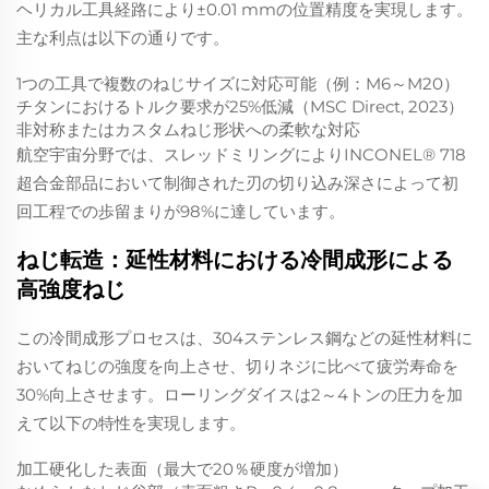
ヘリカル工具経路により±0.01 mmの位置精度を実現します。
主な利点は以下の通りです。
1つの工具で複数のねじサイズに対応可能（例：M6～M20）
チタンにおけるトルク要求が25%低減（MSC Direct, 2023）
非対称またはカスタムねじ形状への柔軟な対応
航空宇宙分野では、スレッドミリングによりINCONEL® 718
超合金部品において制御された刃の切り込み深さによって初
回工程での歩留まりが98%に達しています。
ねじ転造：延性材料における冷間成形による
高強度ねじ
この冷間成形プロセスは、304ステンレス鋼などの延性材料に
おいてねじの強度を向上させ、切りネジに比べて疲労寿命を
30%向上させます。ローリングダイスは2～4トンの圧力を加
えて以下の特性を実現します。
加工硬化した表面（最大で20％硬度が増加）