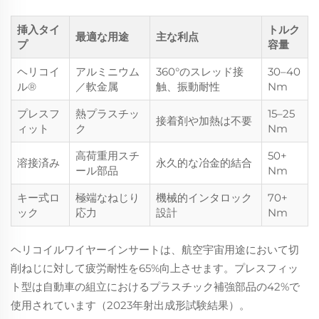
挿入タイ
トルク
最適な用途
主な利点
プ
容量
ヘリコイ
アルミニウム
360°のスレッド接
30–40
ル®
／軟金属
触、振動耐性
Nm
プレスフ
熱プラスチッ
15–25
接着剤や加熱は不要
ィット
ク
Nm
高荷重用スチ
50+
溶接済み
永久的な冶金的結合
ール部品
Nm
キー式ロ
極端なねじり
機械的インタロック
70+
ック
応力
設計
Nm
ヘリコイルワイヤーインサートは、航空宇宙用途において切
削ねじに対して疲労耐性を65%向上させます。プレスフィッ
ト型は自動車の組立におけるプラスチック補強部品の42%で
使用されています（2023年射出成形試験結果）。