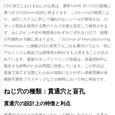
CNC加工におけるねじの公差は、通常ASME B1.1-2023規格に
基づき±0.025mm以内に収まります。このレベルの精度によ
り、油圧システムに対して漏れのないシールが実現され、ロ
ボット部品を使用する際のトルク伝達も安定して維持されま
す。ねじのピッチ径や側面角がわずかにずれるだけで、故障
の可能性が大幅に高まります。『Journal of Manufacturing
Processes』に掲載された研究でもこれを裏付けており、特に
アルミニウム製品では故障率が約62％も上昇することが示さ
れています。最新のタップミーリング技術は、高速切削中に
発生する材料のたわみ問題に対処しています。この手法は、
高速で加工する際にたわみが深刻になりやすい高硬度鋼や各
種熱可塑性プラスチックなどの材料において特に有効です。
ねじ穴の種類：貫通穴と盲孔
貫通穴の設計上の特徴と利点
貫通穴はワークの全厚さにわたって開けられており、工具の