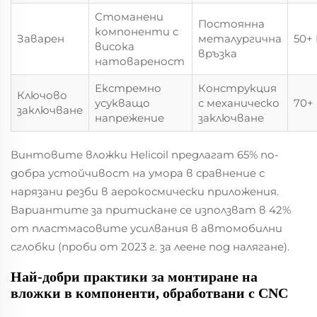
Стоманени
Постоянна
компоненти с
Заварен
металургична
50+
висока
връзка
натовареност
Екстремно
Конструкция
Ключово
усукващо
с механическо
70+
заключване
напрежение
заключване
Винтовите вложки Helicoil предлагат 65% по-
добра устойчивост на умора в сравнение с
нарязани резби в аерокосмически приложения.
Вариантите за притискане се използват в 42%
от пластмасовите усилвания в автомобилни
сглобки (проби от 2023 г. за леене под налягане).
Най-добри практики за монтиране на
вложки в компоненти, обработвани с CNC