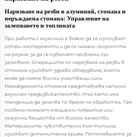
Нарязване на резби в алуминий, стомана и
неръждаема стомана: Управление на
залепването и топлината
При работа с алуминий е важно да се използват
остри инструменти и да се намали скоростта
на рязане, за да се избегнат проблеми със
залепване. Операциите по нарязване на резби в
стомана изискват здраво оборудване, което
може да поеме всички участващи сили.
Неръждаемата стомана представлява напълно
различен предизвикателство, тъй като има
тенденция да залепва по време на обработка. Там
особено помагат специални покрития или
смазочни вещества от високо качество.
Материалите, чувствителни към топлина,
изискват допълнителна грижа. Потопяването за