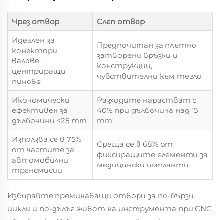
Чрез отвор
Слеп отвор
Идеален за
Предпочитан за плътно
конектори,
затворени връзки и
валове,
конструкции,
центриращи
чувствителни към тегло
пинове
Икономически
Разходите нарастват с
ефективен за
40% при дълбочина над 15
дълбочини ≤25 mm
mm
Използва се в 75%
Среща се в 68% от
от частите за
фиксиращите елементи за
автомобилни
медицински импланти
трансмисии
Избирайте преминаващи отвори за по-бързи
цикли и по-дълъг живот на инструмента при CNC