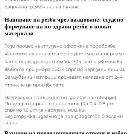
радиални дълбочини на рязане.
Навиване на резба чрез валцоване: студено
формуване на по-здрави резби в ковки
материали
Този процес на студено оформяне подобрява
якостта на нишката при дуктилни материали
като неръждаема стомана 304, като увеличава
живота при умора с 30% спрямо нарязани нишки.
Валцувални матрици прилагат налягане от 2–4
тона, за да произведат:
Нагряхнали повърхности (до 20% по-твърди)
По-гладки корени на нишките (Ra 0,4–0,8 µm
спрямо 1,6 µm за нарязани нишки)
Без стружка, идеално за производство в големи
серии
Размери на предварителните отвори и избор