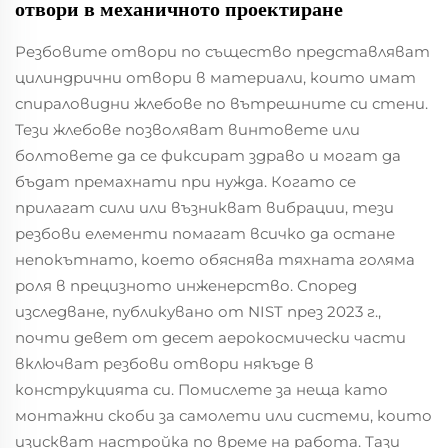
отвори в механичното проектиране
Резбовите отвори по същество представляват
цилиндрични отвори в материали, които имат
спираловидни жлебове по вътрешните си стени.
Тези жлебове позволяват винтовете или
болтовете да се фиксират здраво и могат да
бъдат премахнати при нужда. Когато се
прилагат сили или възникват вибрации, тези
резбови елементи помагат всичко да остане
непокътнато, което обяснява тяхната голяма
роля в прецизното инженерство. Според
изследване, публикувано от NIST през 2023 г.,
почти девет от десет аерокосмически части
включват резбови отвори някъде в
конструкцията си. Помислете за неща като
монтажни скоби за самолети или системи, които
изискват настройка по време на работа. Тази