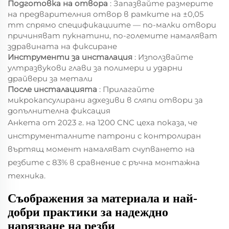
Подготовка на отвора
: Запазвайте размерите
на предварителния отвор в рамките на ±0,05
mm спрямо спецификациите — по-малки отвори
причиняват пукнатини, по-големите намаляват
здравината на фиксиране
Инструменти за инсталация
: Използвайте
ултразвукови глави за полимери и ударни
драйвери за метали
После инсталацията
: Прилагайте
микрокапсулирани адхезиви в сляпи отвори за
допълнителна фиксация
Анкета от 2023 г. на 1200 CNC цеха показа, че
инструменталните патрони с контролиран
въртящ момент намаляват счупването на
резбите с 83% в сравнение с ръчна монтажна
техника.
Съображения за материала и най-
добри практики за надеждно
нарязване на резби