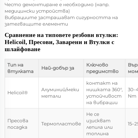
Често демонтиране е необходимо (напр.
медицински устройства)
Вибрациите застрашават сигурността на
затегващите елементи
Сравнение на типовете резбови втулки:
Helicoil, Пресови, Заварени и Втулки с
шлайфоване
Тип на
Ключово
Въ
Най-добър за
втулката
предимство
мо
контакт на
Алуминий/меки
нишката 360°,
30–
Helicoil®
метали
устойчивост
Nm
на вибрации
Не се
Пресова
изискват
Термопластове
15–
посадка
лепила или
топлина