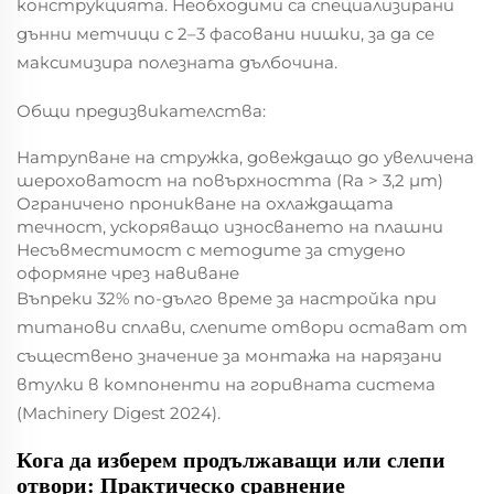
конструкцията. Необходими са специализирани
дънни метчици с 2–3 фасовани нишки, за да се
максимизира полезната дълбочина.
Общи предизвикателства:
Натрупване на стружка, довеждащо до увеличена
шероховатост на повърхността (Ra > 3,2 µm)
Ограничено проникване на охлаждащата
течност, ускоряващо износването на плашни
Несъвместимост с методите за студено
оформяне чрез навиване
Въпреки 32% по-дълго време за настройка при
титанови сплави, слепите отвори остават от
съществено значение за монтажа на нарязани
втулки в компоненти на горивната система
(Machinery Digest 2024).
Кога да изберем продължаващи или слепи
отвори: Практическо сравнение