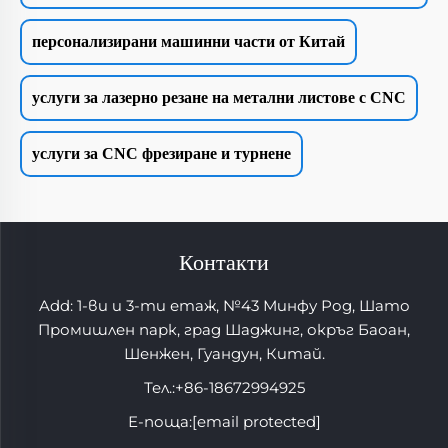
персонализирани машинни части от Китай
услуги за лазерно резане на метални листове с CNC
услуги за CNC фрезиране и турнене
Контакти
Add: 1-ви и 3-ти етаж, №43 Минфу Род, Шато
Промишлен парк, град Шаджинг, окръг Баоан,
Шенжен, Гуандун, Китай.
Тел.:
+86-18672994925
Е-поща:
[email protected]