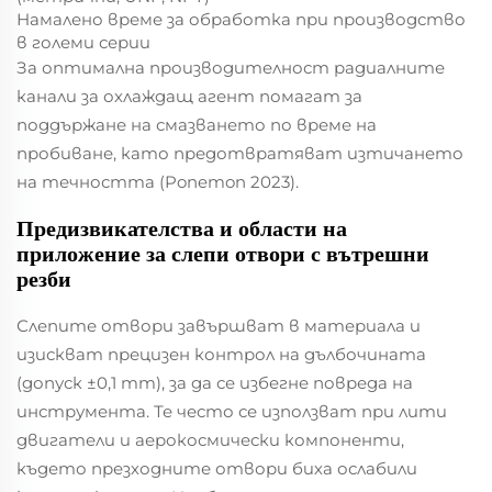
Намалено време за обработка при производство
в големи серии
За оптимална производителност радиалните
канали за охлаждащ агент помагат за
поддържане на смазването по време на
пробиване, като предотвратяват изтичането
на течността (Ponemon 2023).
Предизвикателства и области на
приложение за слепи отвори с вътрешни
резби
Слепите отвори завършват в материалa и
изискват прецизен контрол на дълбочината
(допуск ±0,1 mm), за да се избегне повреда на
инструмента. Те често се използват при лити
двигатели и аерокосмически компоненти,
където презходните отвори биха ослабили