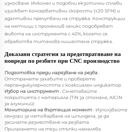
износване. Инконел и подобни екзотични сплави
изискват консервативни скорости (≤20 SFM) и
адаптивни пречупвачи на стружка. Конструкции
на метчици с променлив хеликс подобряват
живота на инструмента с 40%, когато се
обработва титанова нишестена стружка.
Доказани стратегии за предотвратяване на
повреди по резбите при CNC производство
Подготовка преди нарязване на резба
:
Отстранете захабите и проверете
перпендикулярността с коаксиален индикатор
Избор на инструмент
: Съчетавайте
покритията с материала (TiN за стомана, AlCrN
за алуминий)
Мониторинг на въртящия момент
: Използвайте
сензори за натоварване на шпиндела, за да
засичате разместване на резбата
Прилагането на тези стъпки намалява