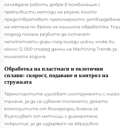
охлаждане работи добре в комбинация с
прекъсвисти методи на рязане, които
предотвратяват прекомерното затвърдяване
на метала по време на машинна обработка. Този
подход помага резбите да останат
непокътнати дори след хиляди цикли, може би
около 12 000 според данни на Machining Trends за
миналата година.
Обработка на пластмаси и екзотични
сплави: скорост, подаване и контрол на
стружката
Термопластите изискват инструменти с ниско
триене, за да се избегне топенето, докато
композитите от въглеродни влакна се
възползват от метчици с диамантено
покритие, за да издържат на абразивно