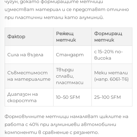
чугун, докато формиращите метчици
изместват материал и се представят отлично
при пластични метали като алуминий.
Режещ
Формиращ
Фaktор
метчик
метчик
с 15–20% по-
Сила на възела
Стандарт
висока
Твърди
Съвместимост
Меки метали
сплави,
на материалите
(напр. 6061-T6)
пластмаси
Диапазон на
10–50 SFM
25–100 SFM
скоростта
Формовъчните метчици намаляват циклите на
работа с 40% при алуминиеви автомобилни
компоненти в сравнение с рязането.