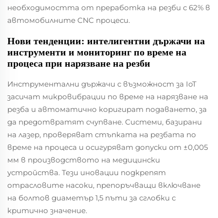
необходимостта от преработка на резби с 62% в
автомобилните CNC процеси.
Нови тенденции: интелигентни държачи на
инструменти и мониторинг по време на
процеса при нарязване на резби
Инструментални държачи с възможност за IoT
засичат микровибрации по време на нарязване на
резба и автоматично коригират подаването, за
да предотвратят счупване. Системи, базирани
на лазер, проверяват стъпката на резбата по
време на процеса и осигуряват допуски от ±0,005
мм в производството на медицински
устройства. Тези иновации подкрепят
отрасловите насоки, препоръчващи
включване
на болтов диаметър 1,5 пъти
за сглобки с
критично значение.