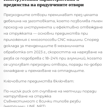
предимства на продупчените отвори
Презходните отвори преминават през цялата
дебелина на заготовката, което позволява пълен
проход на инструмента и ефективно отвеждане
на стружката — основни предимства при
приложения с многопосови CNC машини. Според
доклада за тенденциите в механичната
обработка от 2023 г., скоростта на нарязване на
резба се подобрява с 18–24% при алуминий, когато
се използват презходни отвори, поради по-добро
охлаждане и премахване на отпадъците.
Ключовите предимства включват:
По-нисък риск от счупване на метчици поради
натрупване на стружка
Съвместимост с всички типове резби
(метрични, UNF, NPT)