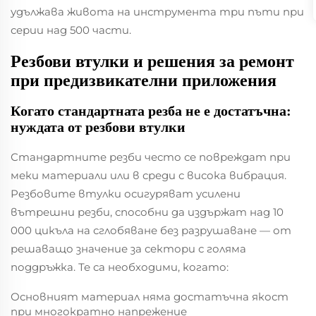
удължава живота на инструмента три пъти при
серии над 500 части.
Резбови втулки и решения за ремонт
при предизвикателни приложения
Когато стандартната резба не е достатъчна:
нуждата от резбови втулки
Стандартните резби често се повреждат при
меки материали или в среди с висока вибрация.
Резбовите втулки осигуряват усилени
вътрешни резби, способни да издържат над 10
000 цикъла на сглобяване без разрушаване — от
решаващо значение за сектори с голяма
поддръжка. Те са необходими, когато:
Основният материал няма достатъчна якост
при многократно напрежение