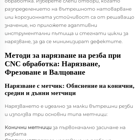
обработка. Изберете слепи отвори, когато
разпределението на вътрешното натоварване
или корозионната устойчивост са от решаващо
значение, но приложете адаптивни
инструментални пътища и стегнати цикли за
нарязване, за да се минимизират дефектите.
Методи за нарязване на резба при
CNC обработка: Нарязване,
Фрезоване и Валцоване
Нарязване с метчик: Обяснение на конични,
средни и дънни метчици
Нарязването е идеално за малки вътрешни резби
и използва три основни типа метчици:
Конични метчици
за първоначално засичане на
резбата