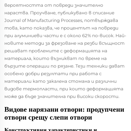
вероятността от повреди значително
нараства. Проучване, публикувано в списание
Journal of Manufacturing Processes, потвърждава
това, като показва, че процентът на повреди
при алуминиеви части е с около 62% по-висок. Най-
новите методи за фрезоване на резби всъщност
решават проблемите с деформацията на
материала, които възникват по време на
бързите операции по рязане. Тези техники дават
особено добри резултати при работа с
материали като закалена стомана и различни
видове термопласти, при които деформацията
може да бъде значителна при високи скорости.
Видове нарязани отвори: продупчени
отвори срещу слепи отвори
Конструктивни характеристики и