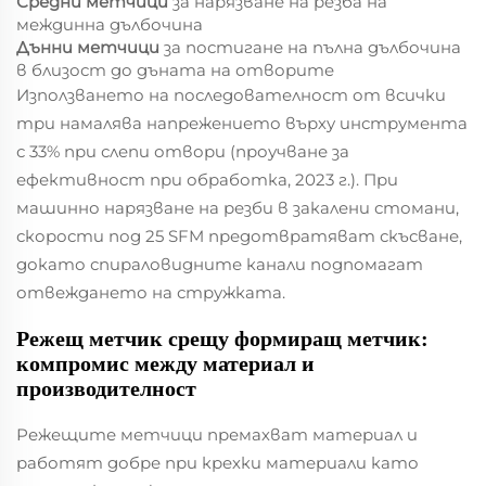
Средни метчици
за нарязване на резба на
междинна дълбочина
Дънни метчици
за постигане на пълна дълбочина
в близост до дъната на отворите
Използването на последователност от всички
три намалява напрежението върху инструмента
с 33% при слепи отвори (проучване за
ефективност при обработка, 2023 г.). При
машинно нарязване на резби в закалени стомани,
скорости под 25 SFM предотвратяват скъсване,
докато спираловидните канали подпомагат
отвеждането на стружката.
Режещ метчик срещу формиращ метчик:
компромис между материал и
производителност
Режещите метчици премахват материал и
работят добре при крехки материали като