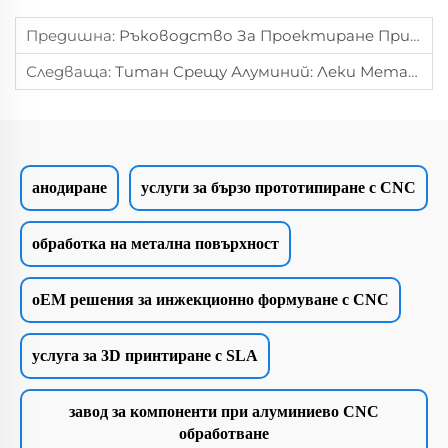
Предишна:
Ръководство За Проектиране При Изработване На Ламарини: Изчерпателно Ръководство
Следваща:
Титан Срещу Алуминий: Леки Метали, Подходящи За Вашия Проект
анодиране
услуги за бързо прототипиране с CNC
обработка на метална повърхност
oEM решения за инжекционно формуване с CNC
услуга за 3D принтиране с SLA
завод за компоненти при алуминиево CNC
обработване