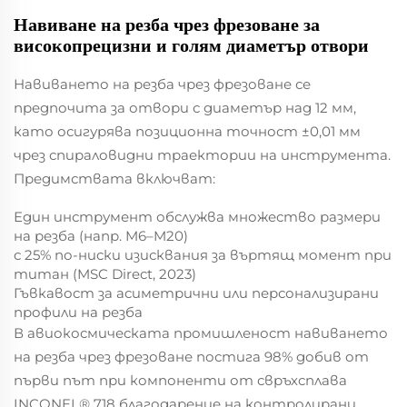
Навиване на резба чрез фрезоване за
високопрецизни и голям диаметър отвори
Навиването на резба чрез фрезоване се
предпочита за отвори с диаметър над 12 мм,
като осигурява позиционна точност ±0,01 мм
чрез спираловидни траектории на инструмента.
Предимствата включват:
Един инструмент обслужва множество размери
на резба (напр. M6–M20)
с 25% по-ниски изисквания за въртящ момент при
титан (MSC Direct, 2023)
Гъвкавост за асиметрични или персонализирани
профили на резба
В авиокосмическата промишленост навиването
на резба чрез фрезоване постига 98% добив от
първи път при компоненти от свръхсплава
INCONEL® 718 благодарение на контролирани