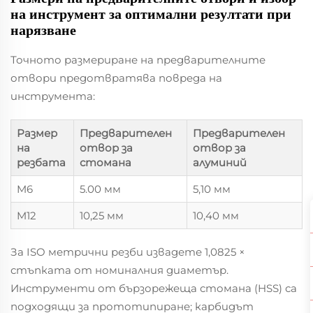
на инструмент за оптимални резултати при
нарязване
Точното размериране на предварителните
отвори предотвратява повреда на
инструмента:
Размер
Предварителен
Предварителен
на
отвор за
отвор за
резбата
стомана
алуминий
M6
5.00 мм
5,10 мм
M12
10,25 мм
10,40 мм
За ISO метрични резби извадете 1,0825 ×
стъпката от номиналния диаметър.
Инструменти от бързорежеща стомана (HSS) са
подходящи за прототипиране; карбидът