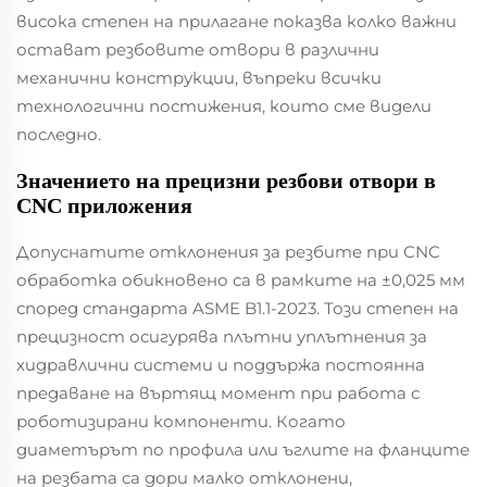
висока степен на прилагане показва колко важни
остават резбовите отвори в различни
механични конструкции, въпреки всички
технологични постижения, които сме видели
последно.
Значението на прецизни резбови отвори в
CNC приложения
Допуснатите отклонения за резбите при CNC
обработка обикновено са в рамките на ±0,025 мм
според стандарта ASME B1.1-2023. Този степен на
прецизност осигурява плътни уплътнения за
хидравлични системи и поддържа постоянна
предаване на въртящ момент при работа с
роботизирани компоненти. Когато
диаметърът по профила или ъглите на фланците
на резбата са дори малко отклонени,